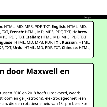
Login
n
:
HTML
,
MD
,
MP3
,
PDF
,
TXT
,
English
:
HTML
,
MD
,
F
,
TXT
,
French
:
HTML
,
MD
,
MP3
,
PDF
,
TXT
,
Hebrew
:
MP3
,
PDF
,
TXT
,
Italian
:
HTML
,
MD
,
MP3
,
PDF
,
TXT
,
uguese
:
HTML
,
MD
,
MP3
,
PDF
,
TXT
,
Russian
:
HTML
,
DF
,
TXT
,
Urdu
:
HTML
,
MD
,
PDF
,
TXT
,
Chinese
:
HTML
,
n door Maxwell en
 tussen 2016 en 2018 heeft uitgevoerd, waarbij
troom en gelijkstroom), elektrodegeometrieën
cm, die een rotatiesnelheid van 18 rpm bereikte