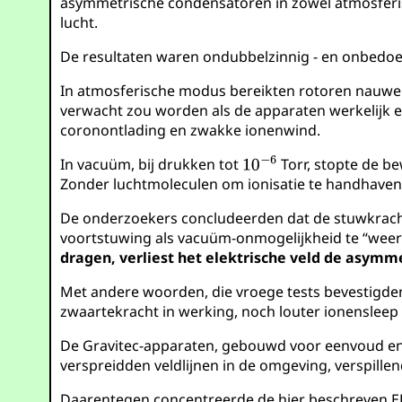
asymmetrische condensatoren in zowel atmosferi
lucht.
De resultaten waren ondubbelzinnig - en onbedoe
In atmosferische modus bereikten rotoren nauweli
verwacht zou worden als de apparaten werkelijk e
coronontlading en zwakke ionenwind.
In vacuüm, bij drukken tot
Torr, stopte de b
Zonder luchtmoleculen om ionisatie te handhaven,
De onderzoekers concludeerden dat de stuwkracht
voortstuwing als vacuüm-onmogelijkheid te “weer
dragen, verliest het elektrische veld de asymm
Met andere woorden, die vroege tests bevestigde
zwaartekracht in werking, noch louter ionensleep
De Gravitec-apparaten, gebouwd voor eenvoud en 
verspreidden veldlijnen in de omgeving, verspille
Daarentegen concentreerde de hier beschreven EP