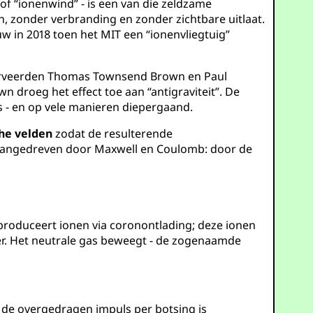
f “ionenwind” - is een van die zeldzame
n, zonder verbranding en zonder zichtbare uitlaat.
euw in 2018 toen het MIT een “ionenvliegtuig”
bserveerden Thomas Townsend Brown en Paul
roeg het effect toe aan “antigraviteit”. De
 - en op vele manieren diepergaand.
he velden
zodat de resulterende
aangedreven door Maxwell en Coulomb: door de
produceert ionen via coronontlading; deze ionen
er. Het neutrale gas beweegt - de zogenaamde
 de overgedragen impuls per botsing is