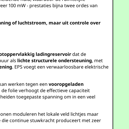
eer 100 mW - prestaties bijna twee ordes van
nning of luchtstroom, maar uit controle over
otoppervlakkig ladingreservoir
dat de
puur als
lichte structurele ondersteuning
, met
iening
. EPS voegt een verwaarloosbare elektrische
g kan werken tegen een
vooropgeladen
de folie verhoogt de effectieve capaciteit
scheiden toegepaste spanning om in een veel
ionen moduleren het lokale veld lichtjes maar
e die continue stuwkracht produceert met zeer