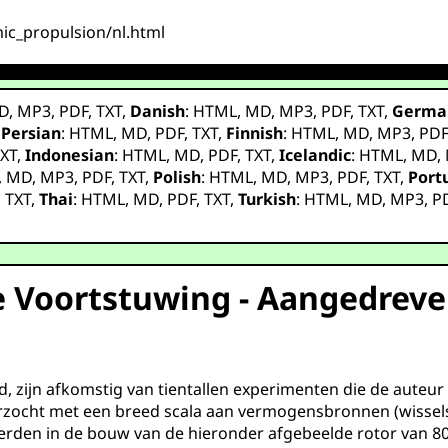
mic_propulsion/nl.html
D
,
MP3
,
PDF
,
TXT
,
Danish
:
HTML
,
MD
,
MP3
,
PDF
,
TXT
,
Germa
,
Persian
:
HTML
,
MD
,
PDF
,
TXT
,
Finnish
:
HTML
,
MD
,
MP3
,
PD
XT
,
Indonesian
:
HTML
,
MD
,
PDF
,
TXT
,
Icelandic
:
HTML
,
MD
,
,
MD
,
MP3
,
PDF
,
TXT
,
Polish
:
HTML
,
MD
,
MP3
,
PDF
,
TXT
,
Port
,
TXT
,
Thai
:
HTML
,
MD
,
PDF
,
TXT
,
Turkish
:
HTML
,
MD
,
MP3
,
P
 Voortstuwing - Aangedreve
d, zijn afkomstig van tientallen experimenten die de auteur
zocht met een breed scala aan vermogensbronnen (wissels
den in de bouw van de hieronder afgebeelde rotor van 80 