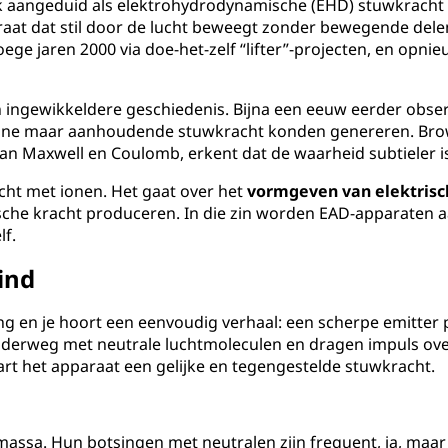
 aangeduid als elektrohydrodynamische (EHD) stuwkracht o
paraat dat stil door de lucht beweegt zonder bewegende dele
oege jaren 2000 via doe-het-zelf “lifter”-projecten, en opni
en ingewikkeldere geschiedenis. Bijna een eeuw eerder o
ne maar aanhoudende stuwkracht konden genereren. Brown d
Maxwell en Coulomb, erkent dat de waarheid subtieler is
cht met ionen. Het gaat over het
vormgeven van elektrisc
che kracht produceren. In die zin worden EAD-apparaten 
lf.
ind
 en je hoort een eenvoudig verhaal: een scherpe emitter 
onderweg met neutrale luchtmoleculen en dragen impuls ov
rt het apparaat een gelijke en tegengestelde stuwkracht.
massa. Hun botsingen met neutralen zijn frequent, ja, maar