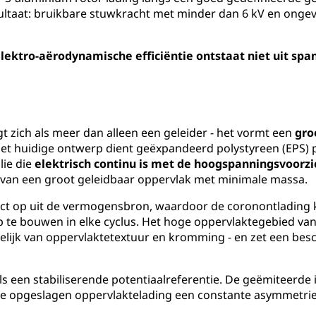
sultaat: bruikbare stuwkracht met minder dan 6 kV en ongev
lektro-aërodynamische efficiëntie ontstaat niet uit spa
agt zich als meer dan alleen een geleider - het vormt een
gro
 het huidige ontwerp dient geëxpandeerd polystyreen (EPS) 
lie die
elektrisch continu is met de hoogspanningsvoorz
en van een groot geleidbaar oppervlak met minimale massa.
irect op uit de vermogensbron, waardoor de coronontladin
p te bouwen in elke cyclus. Het hoge oppervlaktegebied van 
nkelijk van oppervlaktetextuur en kromming - en zet een be
s een stabiliserende potentiaalreferentie. De geëmiteerde 
 de opgeslagen oppervlaktelading een constante asymmetri