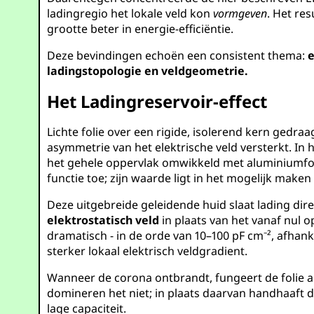
ladingregio het lokale veld kon
vormgeven
. Het re
grootte beter in energie-efficiëntie.
Deze bevindingen echoën een consistent thema:
e
ladingstopologie en veldgeometrie.
Het Ladingreservoir-effect
Lichte folie over een rigide, isolerend kern gedra
asymmetrie van het elektrische veld versterkt. In
het gehele oppervlak omwikkeld met aluminiumfo
functie toe; zijn waarde ligt in het mogelijk mak
Deze uitgebreide geleidende huid slaat lading d
elektrostatisch veld
in plaats van het vanaf nul o
dramatisch - in de orde van 10–100 pF cm⁻², afha
sterker lokaal elektrisch veldgradient.
Wanneer de corona ontbrandt, fungeert de folie al
domineren het niet; in plaats daarvan handhaaft
lage capaciteit.