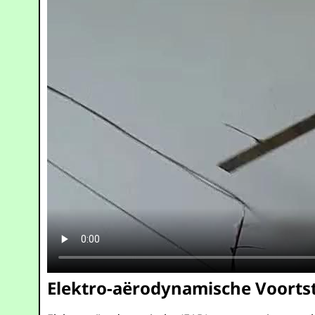
Elektro-aërodynamische Voortst