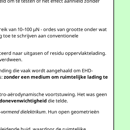
 om te testen of het effect aanhield zonder
reik van 10–100 μN - ordes van grootte onder wat
 toe te schrijven aan conventionele
ceerd naar uitgasen of residu oppervlaktelading.
 verdween.
inding die vaak wordt aangehaald om EHD-
s:
zonder een medium om ruimtelijke lading te
tro-aërodynamische voortstuwing. Het was geen
ldonevenwichtigheid
die telde.
d-vormend dielektrikum
. Hun open geometrieën
leidende huid, waardoor de ruimtelijke