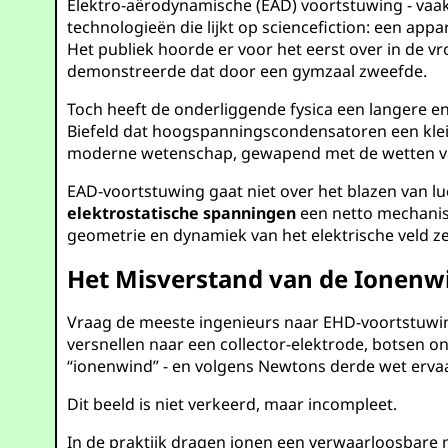
Elektro-aërodynamische (EAD) voortstuwing - vaak
technologieën die lijkt op sciencefiction: een ap
Het publiek hoorde er voor het eerst over in de vr
demonstreerde dat door een gymzaal zweefde.
Toch heeft de onderliggende fysica een langere 
Biefeld dat hoogspanningscondensatoren een klei
moderne wetenschap, gewapend met de wetten van 
EAD-voortstuwing gaat niet over het blazen van lu
elektrostatische spanningen
een netto mechanis
geometrie en dynamiek van het elektrische veld ze
Het Misverstand van de Ionenw
Vraag de meeste ingenieurs naar EHD-voortstuwing
versnellen naar een collector-elektrode, botsen 
“ionenwind” - en volgens Newtons derde wet ervaa
Dit beeld is niet verkeerd, maar incompleet.
In de praktijk dragen ionen een verwaarloosbare 