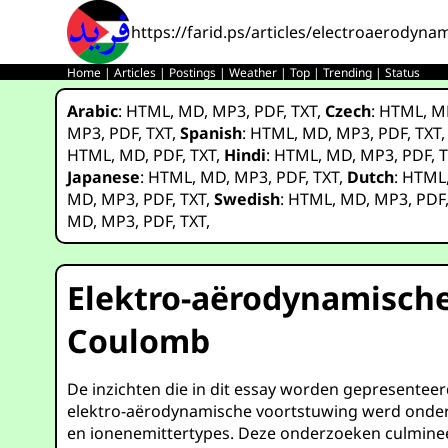
https://farid.ps/articles/electroaerodyna
Home
|
Articles
|
Postings
|
Weather
|
Top
|
Trending
|
Status
Arabic
:
HTML
,
MD
,
MP3
,
PDF
,
TXT
,
Czech
:
HTML
,
M
MP3
,
PDF
,
TXT
,
Spanish
:
HTML
,
MD
,
MP3
,
PDF
,
TXT
HTML
,
MD
,
PDF
,
TXT
,
Hindi
:
HTML
,
MD
,
MP3
,
PDF
,
T
Japanese
:
HTML
,
MD
,
MP3
,
PDF
,
TXT
,
Dutch
:
HTML
MD
,
MP3
,
PDF
,
TXT
,
Swedish
:
HTML
,
MD
,
MP3
,
PDF
MD
,
MP3
,
PDF
,
TXT
,
Elektro-aërodynamische
Coulomb
De inzichten die in dit essay worden gepresenteer
elektro-aërodynamische voortstuwing werd onder
en ionenemittertypes. Deze onderzoeken culmineer