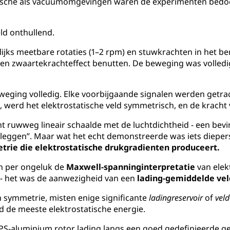
sche als vacuümomgevingen waren de experimenten bedoeld
ld onthullend.
jks meetbare rotaties (1–2 rpm) en stuwkrachten in het be
en zwaartekrachteffect benutten. De beweging was volledig
eweging volledig. Elke voorbijgaande signalen werden getra
 werd het elektrostatische veld symmetrisch, en de kracht
 ruwweg lineair schaalde met de luchtdichtheid - een bev
leggen”. Maar wat het echt demonstreerde was iets dieper
etrie die elektrostatische drukgradienten produceert.
n per ongeluk de
Maxwell-spanninginterpretatie
van elek
 - het was de aanwezigheid van een
lading-gemiddelde ve
symmetrie, misten enige significante
ladingreservoir
of
vel
nd de meeste elektrostatische energie.
S-aluminium rotor lading langs een goed gedefinieerde ge