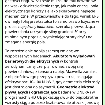
gęstości ciągu w zakresie mikro- do mili-newtonów
na wat - odzwierciedlenie tego, jak mało energii pola
elektrycznego kończy się jako skierowane napięcie
mechaniczne. W przeciwieństwie do tego, wirnik EPS
owinięty folią przekształca to samo prawo fizyczne w
proces
napędzany ładunkiem
: szeroka przewodząca
powierzchnia utrzymuje silny gradient
przy
minimalnym prądzie, wymieniając straty dryfu na
zmaganą energię pola.
To rozróżnienie odbija szerszą zmianę we
współczesnych badaniach.
Akutatory wyładowań
barierowych dielektrycznych
w kontroli
aerodynamicznej czerpią również swoją siłę
powierzchniową z tensora napięć Maxwella zamiast
z objętościowego przepływu powietrza, osiągając
efektywności 10–100 N kW⁻¹, gdy geometria elektrody
jest dostrojona do asymetrii.
Geometrie elektrod
pływających i ograniczające
badane w ONERA i w
programach EHD UE pokazują dwu- do pięciokrotne
wzrosty ciągu poprzez kształtowanie otoczki jonowej