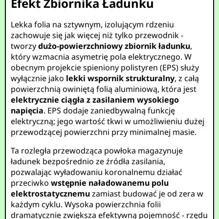
Efekt Zbiornika Ładunku
Lekka folia na sztywnym, izolującym rdzeniu
zachowuje się jak więcej niż tylko przewodnik -
tworzy
dużo-powierzchniowy zbiornik ładunku
,
który wzmacnia asymetrię pola elektrycznego. W
obecnym projekcie spieniony polistyren (EPS) służy
wyłącznie jako
lekki wspornik strukturalny
, z całą
powierzchnią owiniętą folią aluminiową, która jest
elektrycznie ciągła z zasilaniem wysokiego
napięcia
. EPS dodaje zaniedbywalną funkcję
elektryczną; jego wartość tkwi w umożliwieniu dużej
przewodzącej powierzchni przy minimalnej masie.
Ta rozległa przewodząca powłoka magazynuje
ładunek bezpośrednio ze źródła zasilania,
pozwalając wyładowaniu koronalnemu działać
przeciwko
wstępnie naładowanemu polu
elektrostatycznemu
zamiast budować je od zera w
każdym cyklu. Wysoka powierzchnia folii
dramatycznie zwiększa efektywną pojemność - rzędu