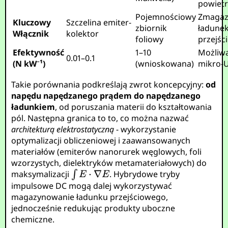
powiet
Pojemnościowy
Zmaga
Kluczowy
Szczelina emiter-
zbiornik
ładunek
Włącznik
kolektor
foliowy
przejśc
Efektywność
1–10
Możliwa
0.01–0.1
(N kW⁻¹)
(wnioskowana)
mikro-
Takie porównania podkreślają zwrot koncepcyjny:
od
napędu napędzanego prądem do napędzanego
ładunkiem
, od poruszania materii do kształtowania
pól. Następna granica to to, co można nazwać
architekturą elektrostatyczną
- wykorzystanie
optymalizacji obliczeniowej i zaawansowanych
materiałów (emiterów nanorurek węglowych, foli
wzorzystych, dielektryków metamateriałowych) do
maksymalizacji
. Hybrydowe tryby
impulsowe DC mogą dalej wykorzystywać
magazynowanie ładunku przejściowego,
jednocześnie redukując produkty uboczne
chemiczne.