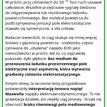
W próżni, przy ciśnieniach do
Torr, ruch ustawał
całkowicie. Wszelkie przejściowe sygnały śledzono
do odgazowywania lub resztkowego ładunku
powierzchniowego. Bez molekuł powietrza do
podtrzymywania jonizacji pole elektrostatyczne
stawało się symetryczne, a siła znikała.
Badacze stwierdzili, że ciąg skaluje się mniej więcej
liniowo z gęstością powietrza - znalezisko często
cytowane do „obalenia” napędu EHD jako
niemożliwości w próżni. Ale to, co naprawdę
pokazało, było głębsze:
bez medium do
przenoszenia ładunku przestrzennego pole
elektryczne traci asymetrię, która wytwarza
gradienty ciśnienia elektrostatycznego.
Innymi słowy, te wczesne testy przypadkowo
potwierdziły
interpretację tensora napięć
Maxwella
napędu elektroaerodynamicznego. To nie
grawitacja działała, ani zwykły ciąg jonowy - liczyła się
obecność
braku równowagi pola mediowanego