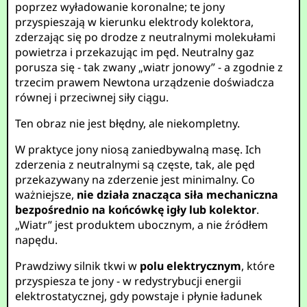
poprzez wyładowanie koronalne; te jony
przyspieszają w kierunku elektrody kolektora,
zderzając się po drodze z neutralnymi molekułami
powietrza i przekazując im pęd. Neutralny gaz
porusza się - tak zwany „wiatr jonowy” - a zgodnie z
trzecim prawem Newtona urządzenie doświadcza
równej i przeciwnej siły ciągu.
Ten obraz nie jest błędny, ale niekompletny.
W praktyce jony niosą zaniedbywalną masę. Ich
zderzenia z neutralnymi są częste, tak, ale pęd
przekazywany na zderzenie jest minimalny. Co
ważniejsze,
nie działa znacząca siła mechaniczna
bezpośrednio na końcówkę igły lub kolektor
.
„Wiatr” jest produktem ubocznym, a nie źródłem
napędu.
Prawdziwy silnik tkwi w
polu elektrycznym
, które
przyspiesza te jony - w redystrybucji energii
elektrostatycznej, gdy powstaje i płynie ładunek