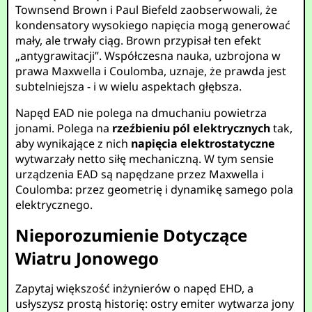
Townsend Brown i Paul Biefeld zaobserwowali, że
kondensatory wysokiego napięcia mogą generować
mały, ale trwały ciąg. Brown przypisał ten efekt
„antygrawitacji”. Współczesna nauka, uzbrojona w
prawa Maxwella i Coulomba, uznaje, że prawda jest
subtelniejsza - i w wielu aspektach głębsza.
Napęd EAD nie polega na dmuchaniu powietrza
jonami. Polega na
rzeźbieniu pól elektrycznych
tak,
aby wynikające z nich
napięcia elektrostatyczne
wytwarzały netto siłę mechaniczną. W tym sensie
urządzenia EAD są napędzane przez Maxwella i
Coulomba: przez geometrię i dynamikę samego pola
elektrycznego.
Nieporozumienie Dotyczące
Wiatru Jonowego
Zapytaj większość inżynierów o napęd EHD, a
usłyszysz prostą historię: ostry emiter wytwarza jony