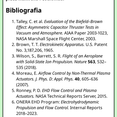
Bibliografia
Talley, C. et al.
Evaluation of the Biefeld–Brown
Effect: Asymmetric Capacitor Thruster Tests in
Vacuum and Atmosphere.
AIAA Paper 2003-1023,
NASA Marshall Space Flight Center, 2003.
Brown, T. T.
Electrokinetic Apparatus.
U.S. Patent
No. 3,187,206, 1965.
Wilson, S., Barrett, S. R.
Flight of an Aeroplane
with Solid-State Ion Propulsion.
Nature
563
, 532–
535 (2018).
Moreau, E.
Airflow Control by Non-Thermal Plasma
Actuators.
J. Phys. D: Appl. Phys.
40
, 605–636
(2007).
Ronney, P. D.
EHD Flow Control and Plasma
Actuators.
NASA Technical Reports Server, 2015.
ONERA EHD Program:
Electrohydrodynamic
Propulsion and Flow Control.
Internal Reports
2018–2023.