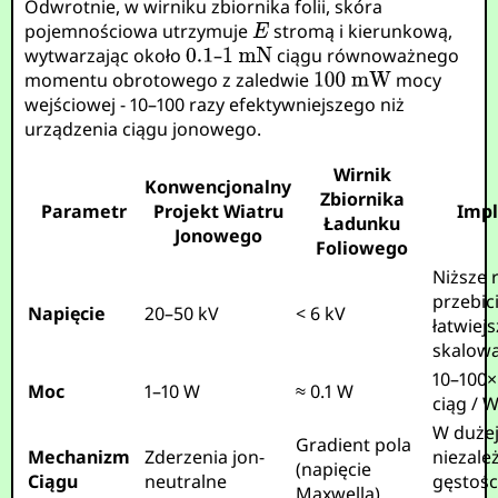
Odwrotnie, w wirniku zbiornika folii, skóra
pojemnościowa utrzymuje
stromą i kierunkową,
wytwarzając około
–
ciągu równoważnego
momentu obrotowego z zaledwie
mocy
wejściowej - 10–100 razy efektywniejszego niż
urządzenia ciągu jonowego.
Wirnik
Konwencjonalny
Zbiornika
Parametr
Projekt Wiatru
Impl
Ładunku
Jonowego
Foliowego
Niższe 
przebici
Napięcie
20–50 kV
< 6 kV
łatwiej
skalow
10–100×
Moc
1–10 W
≈ 0.1 W
ciąg / 
W dużej
Gradient pola
Mechanizm
Zderzenia jon-
niezale
(napięcie
Ciągu
neutralne
gęstośc
Maxwella)