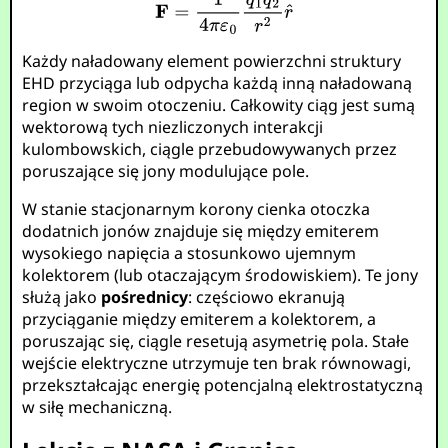
Każdy naładowany element powierzchni struktury
EHD przyciąga lub odpycha każdą inną naładowaną
region w swoim otoczeniu. Całkowity ciąg jest sumą
wektorową tych niezliczonych interakcji
kulombowskich, ciągle przebudowywanych przez
poruszające się jony modulujące pole.
W stanie stacjonarnym korony cienka otoczka
dodatnich jonów znajduje się między emiterem
wysokiego napięcia a stosunkowo ujemnym
kolektorem (lub otaczającym środowiskiem). Te jony
służą jako
pośrednicy
: częściowo ekranują
przyciąganie między emiterem a kolektorem, a
poruszając się, ciągle resetują asymetrię pola. Stałe
wejście elektryczne utrzymuje ten brak równowagi,
przekształcając energię potencjalną elektrostatyczną
w siłę mechaniczną.