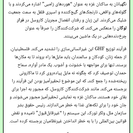
نگهبانان به ساکنان غزه به عنوان “هوردهای زامبی” اشاره می‌کردند و با
گلوله‌های واقعی، نارنجک‌های گیج‌کننده و اسپری فلفل به سمت جمعیت
شلیک می‌کردند. این زبان و رفتار، انفصال مجریان کاروسل در
فرار
لوگان
را منعکس می‌کند، که شرکت‌کنندگان را صرفاً به عنوان
چرخ‌دنده‌هایی در یک ماشین می‌بینند.
فرآیند توزیع GHF این غیرانسانی‌سازی را تشدید می‌کند. فلسطینیان،
از جمله زنان، کودکان و سالمندان، باید مایل‌ها راه بروند تا به مکان‌ها
برسند، تنها برای مواجهه با خشونت و آشوب. یک مادر آواره، سماح
حمدان، توصیف کرد که چگونه نه مایل پیاده‌روی کرد تا ماکارونی
ریخته‌شده را جمع کند، که این موضوع تحقیرآمیز بودن این فرآیند را
برجسته می‌کند. مانند شرکت‌کنندگان کاروسل، که مجبور به اجرا برای
بقای خود هستند، ساکنان غزه به نمایشی تحقیرآمیز مجبور می‌شوند، و
جان خود را برای تکه‌های غذا به خطر می‌اندازند. رئیس حقوق بشر
سازمان ملل، ولکر تورک، این سیستم را “غیرقابل‌قبول” نامیده و نقض
قوانین بین‌المللی را با به خطر انداختن غیرنظامیان برجسته کرده است.