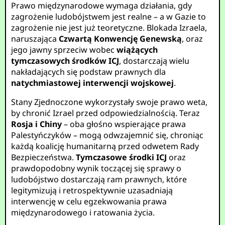
Prawo międzynarodowe wymaga działania, gdy
zagrożenie ludobójstwem jest realne – a w Gazie to
zagrożenie nie jest już teoretyczne. Blokada Izraela,
naruszająca
Czwartą Konwencję Genewską
, oraz
jego jawny sprzeciw wobec
wiążących
tymczasowych środków ICJ
, dostarczają wielu
nakładających się podstaw prawnych dla
natychmiastowej interwencji wojskowej
.
Stany Zjednoczone wykorzystały swoje prawo weta,
by chronić Izrael przed odpowiedzialnością. Teraz
Rosja i Chiny
– oba głośno wspierające prawa
Palestyńczyków – mogą odwzajemnić się, chroniąc
każdą koalicję humanitarną przed odwetem Rady
Bezpieczeństwa.
Tymczasowe środki ICJ
oraz
prawdopodobny wynik toczącej się sprawy o
ludobójstwo dostarczają ram prawnych, które
legitymizują i retrospektywnie uzasadniają
interwencję w celu egzekwowania prawa
międzynarodowego i ratowania życia.