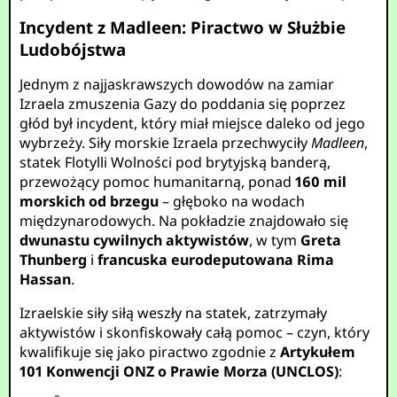
Incydent z Madleen: Piractwo w Służbie
Ludobójstwa
Jednym z najjaskrawszych dowodów na zamiar
Izraela zmuszenia Gazy do poddania się poprzez
głód był incydent, który miał miejsce daleko od jego
wybrzeży. Siły morskie Izraela przechwyciły
Madleen
,
statek Flotylli Wolności pod brytyjską banderą,
przewożący pomoc humanitarną, ponad
160 mil
morskich od brzegu
– głęboko na wodach
międzynarodowych. Na pokładzie znajdowało się
dwunastu cywilnych aktywistów
, w tym
Greta
Thunberg
i
francuska eurodeputowana Rima
Hassan
.
Izraelskie siły siłą weszły na statek, zatrzymały
aktywistów i skonfiskowały całą pomoc – czyn, który
kwalifikuje się jako piractwo zgodnie z
Artykułem
101 Konwencji ONZ o Prawie Morza (UNCLOS)
: