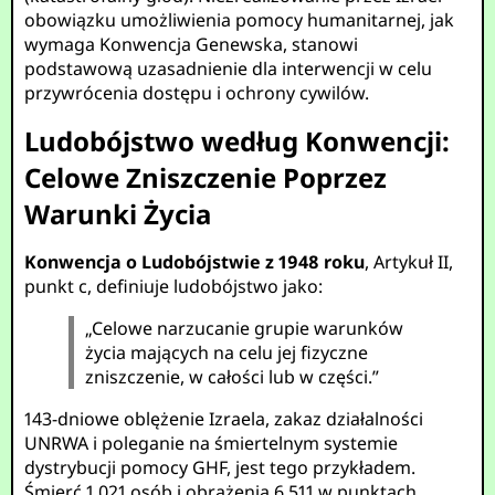
obowiązku umożliwienia pomocy humanitarnej, jak
wymaga Konwencja Genewska, stanowi
podstawową uzasadnienie dla interwencji w celu
przywrócenia dostępu i ochrony cywilów.
Ludobójstwo według Konwencji:
Celowe Zniszczenie Poprzez
Warunki Życia
Konwencja o Ludobójstwie z 1948 roku
, Artykuł II,
punkt c, definiuje ludobójstwo jako:
„Celowe narzucanie grupie warunków
życia mających na celu jej fizyczne
zniszczenie, w całości lub w części.”
143-dniowe oblężenie Izraela, zakaz działalności
UNRWA i poleganie na śmiertelnym systemie
dystrybucji pomocy GHF, jest tego przykładem.
Śmierć 1 021 osób i obrażenia 6 511 w punktach