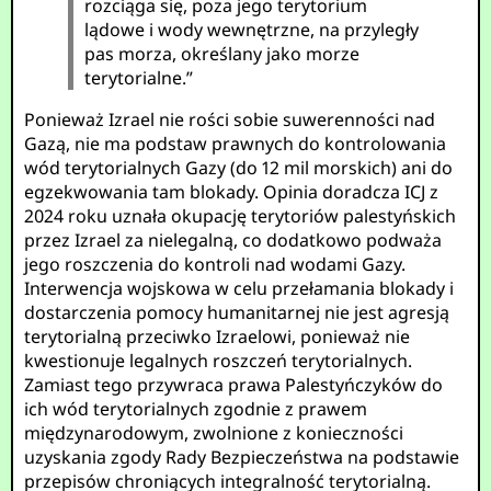
rozciąga się, poza jego terytorium
lądowe i wody wewnętrzne, na przyległy
pas morza, określany jako morze
terytorialne.”
Ponieważ Izrael nie rości sobie suwerenności nad
Gazą, nie ma podstaw prawnych do kontrolowania
wód terytorialnych Gazy (do 12 mil morskich) ani do
egzekwowania tam blokady. Opinia doradcza ICJ z
2024 roku uznała okupację terytoriów palestyńskich
przez Izrael za nielegalną, co dodatkowo podważa
jego roszczenia do kontroli nad wodami Gazy.
Interwencja wojskowa w celu przełamania blokady i
dostarczenia pomocy humanitarnej nie jest agresją
terytorialną przeciwko Izraelowi, ponieważ nie
kwestionuje legalnych roszczeń terytorialnych.
Zamiast tego przywraca prawa Palestyńczyków do
ich wód terytorialnych zgodnie z prawem
międzynarodowym, zwolnione z konieczności
uzyskania zgody Rady Bezpieczeństwa na podstawie
przepisów chroniących integralność terytorialną.