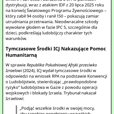
dystrybucji, wraz z atakiem IDF z 20 lipca 2025 roku
na konwój Światowego Programu Żywnościowego –
który zabił 94 osoby i ranił 150 – pokazują zamiar
utrudniania przetrwania. Nieodwracalne szkody
wywołane głodem w fazie IPC 5, szczególnie dla
dzieci, podkreślają ludobójczy charakter tych
warunków.
Tymczasowe Środki ICJ Nakazujące Pomoc
Humanitarną
W sprawie
Republika Południowej Afryki przeciwko
Izraelowi
(2024), ICJ wydał tymczasowe środki w
odpowiedzi na wniosek RPA na podstawie Konwencji
o Ludobójstwie, stwierdzając „prawdopodobne
ryzyko” ludobójstwa w Gazie z powodu operacji
wojskowych i blokady Izraela. Trybunał nakazał
Izraelowi:
„Podjąć wszelkie środki w swojej mocy,
aby zapobiec popełnieniu wszystkich