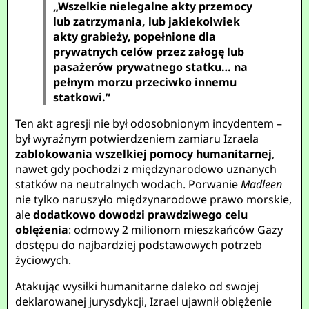
„Wszelkie nielegalne akty przemocy
lub zatrzymania, lub jakiekolwiek
akty grabieży, popełnione dla
prywatnych celów przez załogę lub
pasażerów prywatnego statku… na
pełnym morzu przeciwko innemu
statkowi.”
Ten akt agresji nie był odosobnionym incydentem –
był wyraźnym potwierdzeniem zamiaru Izraela
zablokowania wszelkiej pomocy humanitarnej
,
nawet gdy pochodzi z międzynarodowo uznanych
statków na neutralnych wodach. Porwanie
Madleen
nie tylko naruszyło międzynarodowe prawo morskie,
ale
dodatkowo dowodzi prawdziwego celu
oblężenia
: odmowy 2 milionom mieszkańców Gazy
dostępu do najbardziej podstawowych potrzeb
życiowych.
Atakując wysiłki humanitarne daleko od swojej
deklarowanej jurysdykcji, Izrael ujawnił oblężenie