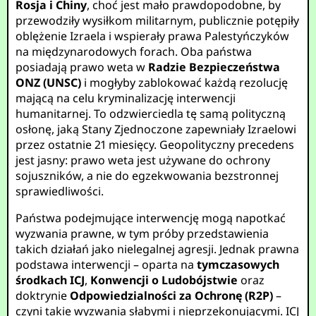
Rosja i Chiny
, choć jest mało prawdopodobne, by
przewodziły wysiłkom militarnym, publicznie potępiły
oblężenie Izraela i wspierały prawa Palestyńczyków
na międzynarodowych forach. Oba państwa
posiadają prawo weta w
Radzie Bezpieczeństwa
ONZ (UNSC)
i mogłyby zablokować każdą rezolucję
mającą na celu kryminalizację interwencji
humanitarnej. To odzwierciedla tę samą polityczną
osłonę, jaką Stany Zjednoczone zapewniały Izraelowi
przez ostatnie 21 miesięcy. Geopolityczny precedens
jest jasny: prawo weta jest używane do ochrony
sojuszników, a nie do egzekwowania bezstronnej
sprawiedliwości.
Państwa podejmujące interwencję mogą napotkać
wyzwania prawne, w tym próby przedstawienia
takich działań jako nielegalnej agresji. Jednak prawna
podstawa interwencji – oparta na
tymczasowych
środkach ICJ
,
Konwencji o Ludobójstwie
oraz
doktrynie
Odpowiedzialności za Ochronę (R2P)
–
czyni takie wyzwania słabymi i nieprzekonującymi. ICJ