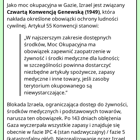
Jako moc okupacyjna w Gazie, Izrael jest związany
Czwartą Konwencją Genewską (1949)
, która
nakłada określone obowiązki ochrony ludności
cywilnej. Artykuł 55 Konwencji stanowi:
„W najszerszym zakresie dostępnych
środków, Moc Okupacyjna ma
obowiązek zapewnić zaopatrzenie w
żywność i środki medyczne dla ludności;
w szczególności powinna dostarczyć
niezbędne artykuły spożywcze, zapasy
medyczne i inne towary, jeśli zasoby
terytorium okupowanego są
niewystarczające.”
Blokada Izraela, ograniczająca dostęp do żywności,
środków medycznych i podstawowych towarów,
narusza ten obowiązek. Po 143 dniach oblężenia
Gaza wyczerpała wszystkie zapasy i znajduje się
obecnie w fazie IPC 4 (stan nadzwyczajny) / fazie 5
(katastrofalny głód). Niezrealizowanie przez Izrael