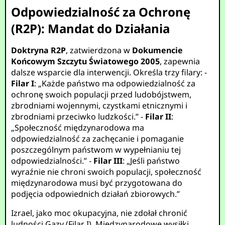
Odpowiedzialność za Ochronę
(R2P): Mandat do Działania
Doktryna R2P
, zatwierdzona w
Dokumencie
Końcowym Szczytu Światowego 2005
, zapewnia
dalsze wsparcie dla interwencji. Określa trzy filary: -
Filar I
: „Każde państwo ma odpowiedzialność za
ochronę swoich populacji przed ludobójstwem,
zbrodniami wojennymi, czystkami etnicznymi i
zbrodniami przeciwko ludzkości.” -
Filar II
:
„Społeczność międzynarodowa ma
odpowiedzialność za zachęcanie i pomaganie
poszczególnym państwom w wypełnianiu tej
odpowiedzialności.” -
Filar III
: „Jeśli państwo
wyraźnie nie chroni swoich populacji, społeczność
międzynarodowa musi być przygotowana do
podjęcia odpowiednich działań zbiorowych.”
Izrael, jako moc okupacyjna, nie zdołał chronić
ludności Gazy (Filar I). Międzynarodowe wysiłki