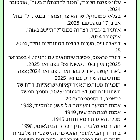
עלון מפלגת הליכוד, “הכנה להתנחלות בעזה”, אוקטובר
2024.
בצלאל סמוטריץ’, שר האוצר, הצהרה בכנס נדל”ן בתל
אביב, 17 בספטמבר 2025.
איתמר בן-גביר, הצהרה בכנס “להתיישב בעזה”,
אוקטובר 2024.
דניאלה וייס, הערות קבוצת המתנחלים נחלה, 2024–
25.
דונלד טראמפ, מסיבת עיתונאים עם נתניהו, 4 בפברואר
2025; ראיון ב-Fox News, 10 בפברואר 2025.
ג’ארד קושנר, אירוע בהרווארד, פברואר 2024; צצה
מחדש בתקשורת, פברואר 2025.
תוכניות משותפות אמריקאיות-ישראליות, דו”ח של
וושינגטון פוסט, 31 באוגוסט 2025; מסמך ממשל
טראמפ, 1 בספטמבר 2025.
אמנת המניעה והענישה של פשע הג’נוסייד, 1948.
אמנת ז’נבה הרביעית, 1949.
מגילת האומות המאוחדות, 1945.
חוק רומא של בית הדין הפלילי הבינלאומי, 1998.
בית הדין הבינלאומי, ההשלכות המשפטיות של בניית
חומה בשטח הפלסטיני הכבוש, חוות דעת מייעצת,