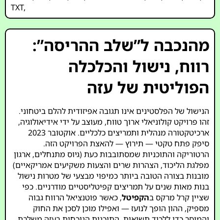
TXT
,
מהנכבה ל”שלב ההריסה”:
רווח, נישול והכלכלה
הפוליטית של עזה
הנישול של הפלסטינים אינו תגובה אפיזודית להלם ביטחוני.
זהו פרויקט קולוניאלי ארוך טווח, מעוצב על ידי אידיאולוגיה,
ארכיטקטורה מנהלית ותמריצים כלכליים. אוקטובר 2023
סיפק פתח טקטי — תירוץ — להאצת הפרויקט הזה.
הרטוריקה והתוכניות שמסתובבות כעת (גיוס מתנחלים, ארגון
מפלגת הליכוד, הצהרות שרים והצעות משקיעים אמריקאיים)
מובנות בצורה הטובה ביותר כמיפוי מבצעי של מטרות נישול
בנות מאות שנים על תמריצים קפיטליסטיים מודרניים. כפי
שציין קרל מרקס ב
הקפיטל
, כאשר פוטנציאל הרווח גבוה
מספיק, ההון הופך לנועז — ואפילו מוכן לסכן את החוק
והמוסר כדי ללכוד תשואות. התוכנית הנוכחית בעזה משלבת