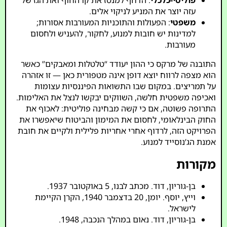
פוליטי-כלכלי
: הדחף למנטז את קו החוף ואת הגז של
עזה יוצר את המניע לניקוי אלים.
משפטי
: הפעולות והתוכניות המעורבות אסורות;
למדינות יש חובות למנוע, לחקור, להעניש ולחסום
מעורבות.
התובנה של מרקס כי ההון יעודד “טלטלות ומאבקים” כאשר
הוא מצפה לרווח יוצא דופן אינה מטפורית כאן — זו אזהרה
על תמריצים. במקום שבו התשואות הפיננסיות עצומות
ואכיפה משפטית חלשה, השווקים יבקשו לנצל את האלימות.
התרופה פשוטה, אם כי קשה מבחינה פוליטית: לאכוף את
החוק הבינלאומי, לחסום את המימון והביטוח שיאפשרו את
הפרויקט הזה, לרדוף אחרי אחריות פלילית ולקיים את חובת
אמנת הג’נוסייד למנוע.
מקורות
בן-גוריון, דוד. מכתב לבנו, 5 באוקטובר 1937.
וייץ, יוסף. יומן, 20 בדצמבר 1940, הקרן הקיימת
לישראל.
בן-גוריון, דוד. נאום במהלך הנכבה, 1948.