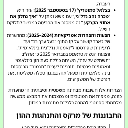
העברה.
בצלאל סמוטריץ’ (17 בספטמבר 2025):
עזה היא
“
מכרה זהב נדל”ני
,” עם משא ומתן על “
איך נחלק את
אחוזי הקרקע
.” זה ממסגר את ההריסה כמבשר לחלוקת
השלל.
הצעות והצהרות אמריקאיות (2024–2025):
מההערות
של ג’ארד קושנר על קו החוף “בעל ערך רב” ועד
לרעיונות שפורסמו ל”נאמנות נדל”נית בינלאומית”,
והצעת הנשיא טראמפ בפברואר 2025 כי ארה”ב
“תשתלט על עזה”, השיחה כוללת כעת הון בינלאומי
ונאמנויות פרטיות. תוכניות לערים “חכמות” מבוססות
בינה מלאכותית ומפעל גיגה בסגנון טסלה משלימות את
הנרטיב של המשקיעים.
הצהרות אלו חשובות מבחינה משפטית וסיבתית: הן מתעדות
כוונה, ממפות את המוטבים ומצמצמות את המבצע ממעשה
מלחמתי ספונטני להמרה כלכלית מתוכננת במכוון.
התבוננות של מרקס והתנהגות ההון
ההון בורח מטלטלות ומאבקים והוא בעל טבע