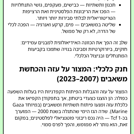
תכנון ותשתיות — כבישים, מעקפים, גושי התנחלויות
— הפכו את הריבונות הפלסטינית ואת הרציפות
הטריטוריאלית לבלתי סבירות יותר ויותר.
שליטה במשאבים — מים, קרקע ואנרגיה — הפכה לכלי
של הדרה, לא רק של ממשל.
שלב זה הפך את הכוונה האידיאולוגית למבנים עמידים:
חוקים, ביורוקרטיות וסביבה בנויה שתמכו בקביעות
המתנחלים ובניצול הכלכלי.
חנק כלכלי: המצור על עזה והכחשת
משאבים (2007–2023)
המצור על עזה והגבלות הפיתוח הקפדניות היו בעלות השפעה
כפולה: הן הוצגו כצעדי ביטחון, אך בתפקודן הקפיאו את
כלכלת עזה ומנעו פיתוח תשתיות ומשאבים (במיוחד Gaza
Marine). שדה הגז הימי שהתגלה בשנת 2000 — המוערך
בכ-1 Tcf — היה נכס ריבוני פוטנציאלי לפלסטינים; במקום
זאת, הוא נותר לא ממומש, והפך לפרס סמוי.