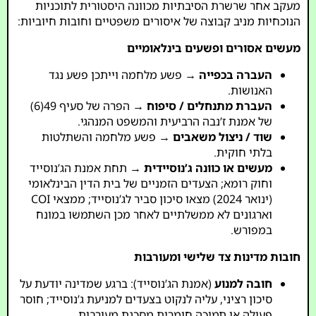
מעקב אחר שרשרת הסיבתיות מכוונה היסטורית לתוכניות
הנוכחיות מניב קבוצה של איסורים משפטיים וחובות חיוביות:
מעשים אסורים ופשעים בינלאומיים
העברה בכפייה
→ פשע מלחמה וייתכן פשע נגד
האנושות.
העברת מתנחלים / סיפוח
→ הפרה של סעיף 49(6)
של אמנת ז’נבה הרביעית והמשפט המנהגי.
שוד / ניצול משאבים
→ פשע מלחמה והשתלטות
בלתי חוקית.
מעשים או כוונה ג’נוסיידית
→ תחת אמנת הג’נוסייד
וחוק רומא; הצעדים הזמניים של בית הדין הבינלאומי
(ינואר 2024) מצאו סיכון סביר לג’נוסייד; ממצאי COI
וארגונים לא ממשלתיים לאחר מכן השתמשו במונח
במפורש.
חובות מדינות צד שלישי ומעורבות
חובה למנוע
(אמנת הג’נוסייד): ברגע שמדינה יודעת על
סיכון רציני, עליה לנקוט בצעדים למניעת ג’נוסייד; חוסר
פעולה או תמיכה חומרית מסכנת מעורבות.