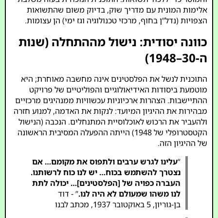
אלימות המונית עם מדריך שוק, בדיוק משום שהתשואות
הצפויות (נדל”ן בחוף, מרכזי טכנולוגיה וגז ימי) הן עצומות.
כוונה יסודית: נישול מההתחלה (שנות
ה-30–1948)
התוכנית לנשל את הפלסטינים אינה מחשבה מאוחרת; היא
מוטמעת ביסודות האידיאולוגיים והפוליטיים של פרויקט
ההתיישבות. הצהרות ארכיוניות עכשוויות ממנהיגים מרכזיים
מבהירות את ההיגיון המיועד: לנקות את האדמה, למנוע חזרה
ולהעביר את הרכוש לאוכלוסיית המתנחלים. הנכבה (הנישול
הקטסטרופלי של 1948) הייתה ההפעלה המסיבית הראשונה
של ההיגיון הזה.
“
עלינו לגרש ערבים ולתפוס את מקומם… אם
נצטרך להשתמש בכוח… יש לנו כוח לרשותנו.
העברה כפויה של [הפלסטינים]… יכולה לתת
לנו משהו שמעולם לא היה לנו.
” - דוד
בן-גוריון, 5 באוקטובר 1937, מכתב לבנו