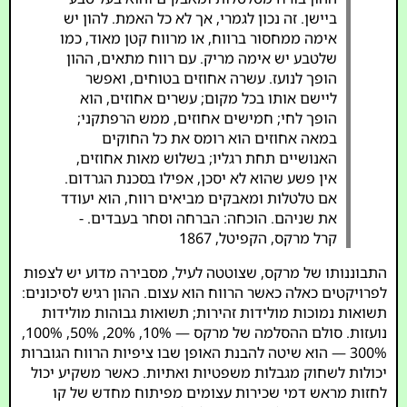
ביישן. זה נכון לגמרי, אך לא כל האמת. להון יש
אימה ממחסור ברווח, או מרווח קטן מאוד, כמו
שלטבע יש אימה מריק. עם רווח מתאים, ההון
הופך לנועז. עשרה אחוזים בטוחים, ואפשר
ליישם אותו בכל מקום; עשרים אחוזים, הוא
הופך לחי; חמישים אחוזים, ממש הרפתקני;
במאה אחוזים הוא רומס את כל החוקים
האנושיים תחת רגליו; בשלוש מאות אחוזים,
אין פשע שהוא לא יסכן, אפילו בסכנת הגרדום.
אם טלטלות ומאבקים מביאים רווח, הוא יעודד
את שניהם. הוכחה: הברחה וסחר בעבדים. -
קרל מרקס, הקפיטל, 1867
התבוננותו של מרקס, שצוטטה לעיל, מסבירה מדוע יש לצפות
לפרויקטים כאלה כאשר הרווח הוא עצום. ההון רגיש לסיכונים:
תשואות נמוכות מולידות זהירות; תשואות גבוהות מולידות
נועזות. סולם ההסלמה של מרקס — 10%, 20%, 50%, 100%,
300% — הוא שיטה להבנת האופן שבו ציפיות הרווח הגוברות
יכולות לשחוק מגבלות משפטיות ואתיות. כאשר משקיע יכול
לחזות מראש דמי שכירות עצומים מפיתוח מחדש של קו