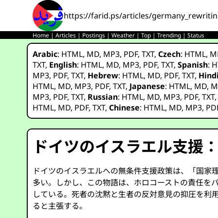
https://farid.ps/articles/germany_rewriti
Home
|
Articles
|
Postings
|
Weather
|
Top
|
Trending
|
Status
Arabic
:
HTML
,
MD
,
MP3
,
PDF
,
TXT
,
Czech
:
HTML
,
M
TXT
,
English
:
HTML
,
MD
,
MP3
,
PDF
,
TXT
,
Spanish
:
H
MP3
,
PDF
,
TXT
,
Hebrew
:
HTML
,
MD
,
PDF
,
TXT
,
Hind
HTML
,
MD
,
MP3
,
PDF
,
TXT
,
Japanese
:
HTML
,
MD
,
M
MP3
,
PDF
,
TXT
,
Russian
:
HTML
,
MD
,
MP3
,
PDF
,
TXT
HTML
,
MD
,
PDF
,
TXT
,
Chinese
:
HTML
,
MD
,
MP3
,
PD
ドイツのイスラエル支援
ドイツのイスラエルへの無条件支援政策は、「国家
多い。しかし、この物語は、ホロコーストの責任をパ
している。死者の沈黙と生者の反対意見の抑圧を利用
ると主張する。