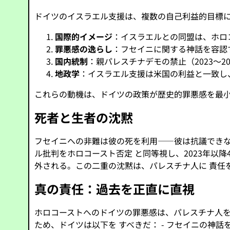
ドイツのイスラエル支援は、複数の自己利益的目標
国際的イメージ
：イスラエルとの同盟は、ホロ
罪悪感の逸らし
：フセイニに関する神話を容認す
国内統制
：親パレスチナデモの禁止（2023～
地政学
：イスラエル支援は米国の利益と一致し
これらの動機は、ドイツの政策が歴史的罪悪感を最小
死者と生者の沈黙
フセイニへの非難は彼の死を利用——彼は抗議できな
ル批判をホロコースト否定 と同等視し、2023年以
外される。この二重の沈黙は、パレスチナ人に 責任
真の責任：過去を正直に直視
ホロコーストへのドイツの罪悪感は、パレスチナ人を
ため、ドイツは以下を すべきだ： - フセイニの神