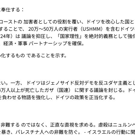
に奉仕する：
コーストの 加害者としての役割を覆い、ドイツを改心した国と
ることで、 20万～50万人の実行者（USHMM）を含むドイ
2024年）は 議論を抑圧し、「国家理性」を絶対的義務として強
、経済・軍事 パートナーシップを確保。
化するもの であることを示す。
い。一方、 ドイツはジェノサイド反対デモを反ユダヤ主義と
降4万人以上が死亡したガザ（国連） に関する議論を封じる。
を負わせる物語を強化し、ドイツの政策を正当化する。
非難する のではなく、正直な直視を求める。虐殺はニュルン
話を暴き、パレスチナ人への非難を防ぐ。 - イスラエルの行動