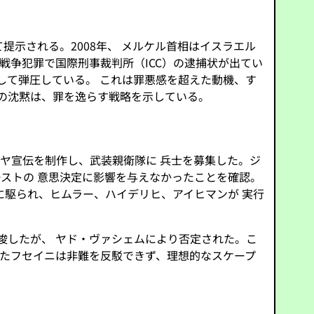
示される。2008年、 メルケル首相はイスラエル
戦争犯罪で国際刑事裁判所（ICC）の逮捕状が出てい
して弾圧している。 これは罪悪感を超えた動機、す
ツの沈黙は、罪を逸らす戦略を示している。
ユダヤ宣伝を制作し、武装親衛隊に 兵士を募集した。ジ
コーストの 意思決定に影響を与えなかったことを確認。
ギーに駆られ、ヒムラー、ハイデリヒ、アイヒマンが 実行
唆したが、 ヤド・ヴァシェムにより否定された。こ
したフセイニは非難を反駁できず、理想的なスケープ