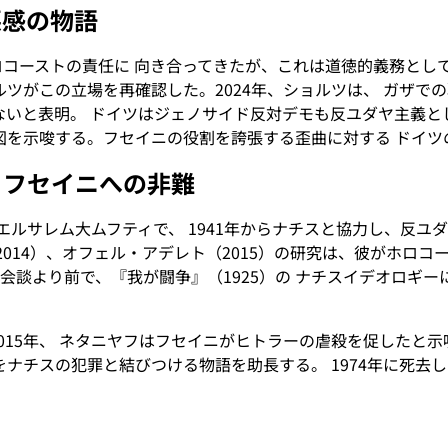
悪感の物語
コーストの責任に 向き合ってきたが、これは道徳的義務として提
ツがこの立場を再確認した。2024年、ショルツは、 ガザでの
ないと表明。 ドイツはジェノサイド反対デモも反ユダヤ主義と
図を示唆する。フセイニの役割を誇張する歪曲に対する ドイ
・フセイニへの非難
年のエルサレム大ムフティで、 1941年からナチスと協力し、反
（2014）、オフェル・アデレト（2015）の研究は、彼がホロ
ーとの会談より前で、『我が闘争』（1925）の ナチスイデオロ
015年、 ネタニヤフはフセイニがヒトラーの虐殺を促したと示
をナチスの犯罪と結びつける物語を助長する。 1974年に死去