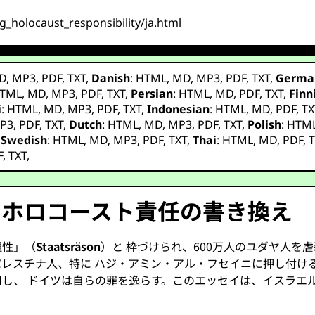
ng_holocaust_responsibility/ja.html
D
,
MP3
,
PDF
,
TXT
,
Danish
:
HTML
,
MD
,
MP3
,
PDF
,
TXT
,
Germa
TML
,
MD
,
MP3
,
PDF
,
TXT
,
Persian
:
HTML
,
MD
,
PDF
,
TXT
,
Finn
i
:
HTML
,
MD
,
MP3
,
PDF
,
TXT
,
Indonesian
:
HTML
,
MD
,
PDF
,
TX
P3
,
PDF
,
TXT
,
Dutch
:
HTML
,
MD
,
MP3
,
PDF
,
TXT
,
Polish
:
HTM
,
Swedish
:
HTML
,
MD
,
MP3
,
PDF
,
TXT
,
Thai
:
HTML
,
MD
,
PDF
,
T
F
,
TXT
,
：ホロコースト責任の書き換え
理性」（
Staatsräson
）と 枠づけられ、600万人のユダヤ人を
レスチナ人、特に ハジ・アミン・アル・フセイニに押し付け
し、 ドイツは自らの罪を逸らす。このエッセイは、イスラエ