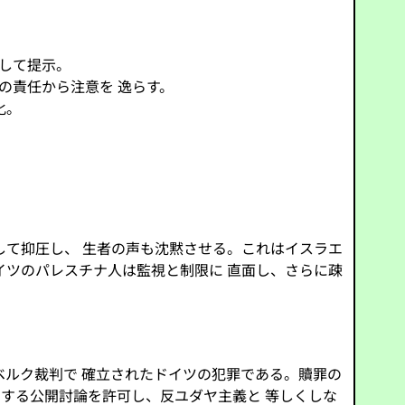
して提示。
ツの責任から注意を 逸らす。
化。
して抑圧し、 生者の声も沈黙させる。これはイスラエ
ドイツのパレスチナ人は監視と制限に 直面し、さらに疎
ベルク裁判で 確立されたドイツの犯罪である。贖罪の
に関する公開討論を許可し、反ユダヤ主義と 等しくしな