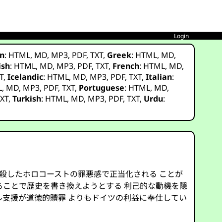
Login
n
:
HTML
,
MD
,
MP3
,
PDF
,
TXT
,
Greek
:
HTML
,
MD
,
ish
:
HTML
,
MD
,
MP3
,
PDF
,
TXT
,
French
:
HTML
,
MD
,
T
,
Icelandic
:
HTML
,
MD
,
MP3
,
PDF
,
TXT
,
Italian
:
L
,
MD
,
MP3
,
PDF
,
TXT
,
Portuguese
:
HTML
,
MD
,
XT
,
Turkish
:
HTML
,
MD
,
MP3
,
PDF
,
TXT
,
Urdu
:
虐殺したホロコーストの罪悪感で正当化される ことが
ることで歴史を書き換えようとする 利己的な動機を隠
ル支援が道徳的贖罪 よりもドイツの利益に奉仕してい