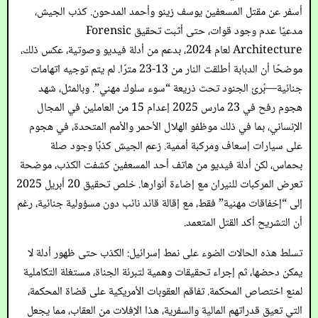
أسفر عن مقتل المسعفين يوسف زينو وأحمد المدحون. كذب الجيش،
مدعيًا عدم وجود قوات، حتى أثبت تحقيق Forensic
Architecture لعام 2024، بدعم من أدلة فيديو وصوتية، عكس ذلك،
موضحًا أن الدبابة أطلقت النار من 13-23 مترًا. لم يتم توجيه اتهامات
جنائية—بُرئ الجنود تحت ذريعة “سوء سلوك مهني”. وبالمثل، شهد
هجوم رفح في 23 مارس 2025 إعدام 15 من العاملين في المجال
الإنساني، بما في ذلك موظفو الهلال الأحمر والأمم المتحدة، في هجوم
على سيارات إسعاف ومركبة أممية. زعم الجيش كذبًا وجود صلة
بحماس، لكن أدلة فيديو من هاتف أحد المسعفين كشفت الكذب، موضحة
تعرض المركبات للنيران مع إضاءة أنوارها. خلص تحقيق 20 أبريل 2025
إلى “إخفاقات مهنية” فقط، مع إقالة قائد نائب دون مسؤولية جنائية، رغم
أن التشريح أكد القتل المتعمد.
تسلط هذه الحالات الضوء على نمط إسرائيل: الكذب حتى ظهور أدلة لا
يمكن دحضها، ثم إجراء تحقيقات وهمية لتبرئة الجناة، مستغلة التكاملية
لمنع اختصاص المحكمة. تفاقم العقوبات الأمريكية على قضاة المحكمة،
التي تعيق قدراتهم المالية والسفرية، هذا الإفلات من العقاب، مما يجعل