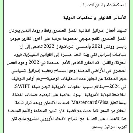
المحكمة عاجزة عن التصرف.
الأساس القانوني والتداعيات الدولية
تنتهك أفعال إسرائيل اتفاقية الفصل العنصري ونظام روما، اللذين يعرفان
الفصل العنصري كقمع منهجي لمجموعة عرقية على أخرى. تقارير هيومن
رايتس ووتش 2021 وأمنستي إنترناشونال 2022 تخلص إلى أن
سياسات إسرائيل تفي بهذا الحد، مشيرة إلى القوانين التمييزية، قيود
الحركة، والقتل. أكد المقرر الخاص للأمم المتحدة في 2022 وجود الفصل
العنصري في الأراضي المحتلة، وهو استنتاج رفضته إسرائيل كسياسي.
عجز المحكمة عن تجاوز هذه التحقيقات الوهمية—رغم أوامر التوقيف
في 2024—يتفاقم بسبب العقوبات الأمريكية. تجبر شبكة SWIFT،
الخاضعة للولاية الأمريكية، البنوك العالمية على تجميد حسابات القضاة،
بينما تعلق Mastercard/Visa خدمات الائتمان، ويحد قرار قائمة
الحظر من السفر، كما حدث مع قضية خان. تدين المحكمة والأمم المتحدة
هذا كاعتداء على العدالة، مع اقتراح الاتحاد الأوروبي لتشريع مانع، لكن
تهرب إسرائيل يستمر.