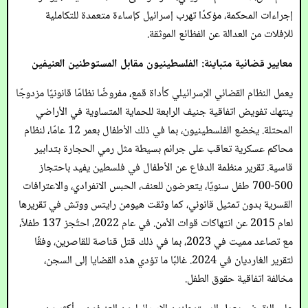
إجراءات المحكمة، مؤكدًا تهرب إسرائيل كإساءة متعمدة للتكاملية
للإفلات من العدالة عن الفظائع الموثقة.
معايير قضائية متباينة: الفلسطينيون مقابل المستوطنين العنيفين
يعمل النظام القضائي الإسرائيلي كأداة قمع، مفروضًا نظامًا قانونيًا مزدوجًا
ينتهك تفويض اتفاقية جنيف الرابعة للحماية المتساوية في الأراضي
المحتلة. يخضع الفلسطينيون، بما في ذلك الأطفال بعمر 12 عامًا، لنظام
محاكم عسكرية تعاقب على جرائم بسيطة مثل رمي الحجارة بتدابير
قاسية. تقرير منظمة الدفاع عن الأطفال في فلسطين يفيد باحتجاز
500-700 طفل سنويًا، يتعرضون للعنف، الحبس الانفرادي، والاعترافات
القسرية بدون تمثيل قانوني، كما وثقت هيومن رايتس ووتش في تقريرها
لعام 2015 عن انتهاكات قوات الأمن. في عام 2022، احتُجز 137 طفلاً،
مع تصاعد مميت في 2023، بما في ذلك قتل قناصة للقاصرين، وفقًا
لتقرير الغارديان في 2024. غالبًا ما تؤدي هذه القضايا إلى السجن،
مخالفة اتفاقية حقوق الطفل.