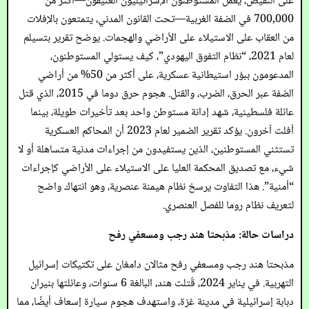
على النقيض، يعمل المستوطنون الإسرائيليون العنيفون—أكثر من
700,000 في الضفة الغربية—تحت القانون المدني، يتمتعون بالإفلات
من العقاب على الاستيلاء على الأراضي والهجمات. يوضح تقرير بتسيلم
لعام 2021، “نظام التفوق اليهودي”، كيف يستولي المستوطنون،
المدعومون ببؤر استيطانية عسكرية، على أكثر من 50% من أراضي
الضفة عبر الحرق، الضرب، والقتل. هجوم حرق دوما في 2015، الذي قتل
عائلة فلسطينية، شهد إدانة مستوطن واحد بعد تأخيرات طويلة، بينما
أفلت آخرون. يؤكد تقرير الضمير لعام 2023 أن المحاكم العسكرية
تستثني المستوطنين، الذين يستفيدون من إجراءات مدنية متساهلة أو لا
شيء، مع تصديق المحكمة العليا على الاستيلاء على الأراضي كإجراءات
“أمنية”. هذا التفاوت يرسخ نظام هيمنة عنصرية، وهو انتهاك واضح
لتعريف نظام روما للفصل العنصري.
دراسات حالة: مذبحتا هند رجب ومسعفي رفح
مذبحتا هند رجب ومسعفي رفح مثالان دامغان على تكتيكات إسرائيل
التهربية. في يناير 2024، قُتلت هند، البالغة 6 سنوات، وعائلتها بنيران
دبابة إسرائيلية في مدينة غزة، واستهدف هجوم سيارة إسعاف أيضًا، مما