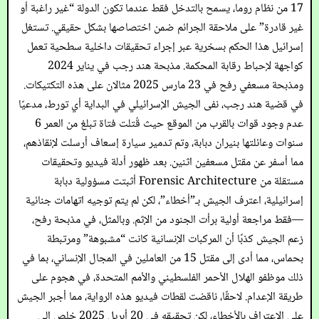
17 من نظام روما، يسمح بالتدخل فقط عندما تكون الدولة “غير راغبة أو
غير قادرة” على ملاحقة الجرائم ضمن اختصاصها بشكل حقيقي. تستغل
إسرائيل هذا الحكم بسخرية عبر إجراء تحقيقات داخلية سطحية تعمل
كواجهة لإحباط رقابة المحكمة. مذبحة هند رجب في يناير 2024
ومذبحة مسعفي رفح في 23 مارس 2025 مثالان على هذه التكتيكات.
في قضية هند رجب، نفى الجيش الإسرائيلي في البداية أي تورط، مدعيًا
عدم وجود قوات بالقرب من الموقع حيث قُتلت فتاة تبلغ من العمر 6
سنوات وعائلتها بنيران دبابة، وتم تدمير سيارة إسعاف أرسلت لإنقاذهم،
مما أسفر عن مقتل مسعفين اثنين. بعد ظهور أدلة فيديو وتحقيقات
مستقلة من Forensic Architecture أثبتت مسؤولية دبابة
إسرائيلية، اعترف الجيش بـ”أخطاء”، لكن لم يتم توجيه اتهامات جنائية
—فقط مراجعة أولية برأت الجنود من الإثم. وبالمثل، في مذبحة رفح،
زعم الجيش كذبًا أن المركبات الإنسانية كانت “مشبوهة” ومرتبطة
بحماس، مما أدى إلى مقتل 15 من العاملين في المجال الإنساني، بما في
ذلك موظفو الهلال الأحمر الفلسطيني والأمم المتحدة، في هجوم على
طريقة الإعدام. لاحقًا، ناقضت لقطات فيديو هذه الرواية، مما أجبر الجيش
على الاعتراف بالأخطاء، لكن تحقيقه في 20 أبريل 2025 خلص إلى