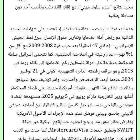
مجرد نتائج “سوء سلوك مهني”، مع إقالة قائد نائب وتأديب آخر دون
مساءلة جنائية.
هذه التحقيقات ليست مستقلة ولا دقيقة، إذ تعتمد على شهادات الجنود
الذاتية مع رفض أدلة الضحايا وتقارير حقوق الإنسان. يبرز نمط الجيش
الإسرائيلي—إطلاق 47 تحقيقًا بعد حرب غزة 2008-2009 مع أقل من
1% تهم—عدم رغبته في الملاحقة الحقيقية. كما تتحدى إسرائيل سلطة
المحكمة، متنازعة على دولة فلسطين رغم انضمامها إلى نظام روما في
2015، وهو موقف رفضته الدائرة التمهيدية الأولى في 21 نوفمبر
2024، عندما أيدت الاختصاص وأصدرت أوامر توقيف بحق نتنياهو
وغالانت. تفاقم هذا التهرب عقوبات أمريكية حديثة على قضاة المحكمة،
أعلنها وزير الخارجية ماركو روبيو في 5 يونيو 2025، مستهدفة القضاة
سولومي بالونجي بوسا، لوز ديل كارمن إيبانيز كارانزا، رين أديلايد صوفي
ألابيني جانسو، وبيتي هوهلر. تمنع هذه الإجراءات الأصول الأمريكية
وتفرض حظر سفر، مما يرجح تجميد حساباتهم البنكية عبر شبكة
SWIFT وتعليق خدمات Mastercard/Visa، كما حدث مع النائب
العام خان. هذا الدعم الأمريكي، المرتكز على ادعاءات السيادة، يؤخر