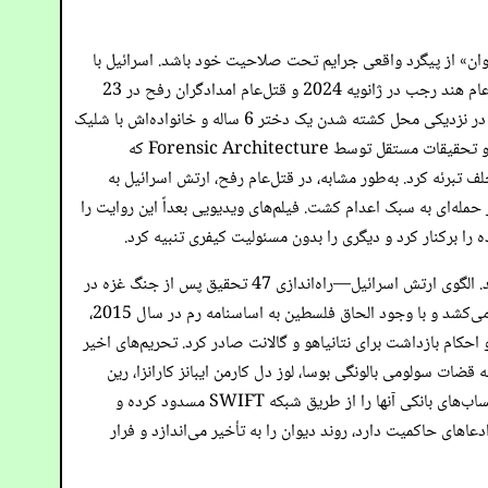
ولت «ناخواهان یا ناتوان» از پیگرد واقعی جرایم تحت صلاحیت خود باشد. اسرائیل با
بدبینی از این ماده بهره‌برداری می‌کند و تحقیقات داخلی سطحی انجام می‌دهد که به‌عنوان پوششی برای جلوگیری از نظارت دیوان عمل می‌کند. قتل‌عام هند رجب در ژانویه 2024 و قتل‌عام امدادگران رفح در 23
مارس 2025 نمونه‌هایی از این تاکتیک هستند. در مورد هند رجب، ارتش اسرائیل (IDF) ابتدا هرگونه دخالت را انکار کرد و ادعا کرد که هیچ نیرویی در نزدیکی محل کشته شدن یک دختر 6 ساله و خانواده‌اش با شلیک
تانک حضور نداشته است و آمبولانسی که برای نجات آنها فرستاده شده بود، تخریب شد و دو امدادگر کشته شدند. تنها پس از ارائه شواهد ویدیویی و تحقیقات مستقل توسط Forensic Architecture که
ه تخلف تبرئه کرد. به‌طور مشابه، در قتل‌عام رفح، ارتش اسرائیل به
ک» و مرتبط با حماس بودند و 15 کارگر بشردوستانه، از جمله کارکنان PRCS و سازمان ملل، را در حمله‌ای به سبک اعدام کشت. فیلم‌های ویدیویی بعداً این روایت را
این تحقیقات نه مستقل هستند و نه دقیق، زیرا به شهادت‌های خودمحور سربازان وابسته‌اند و شواهد قربانیان و گزارش‌های حقوق بشری را رد می‌کنند. الگوی ارتش اسرائیل—راه‌اندازی 47 تحقیق پس از جنگ غزه در
سال‌های 2008-2009 با کمتر از 1 درصد کیفرخواست—عدم تمایل آن به پیگرد واقعی را نشان می‌دهد. اسرائیل همچنین اقتدار دیوان را به چالش می‌کشد و با وجود الحاق فلسطین به اساسنامه رم در سال 2015،
 در 21 نوامبر 2024 رد شد، زمانی که صلاحیت را تأیید کرد و احکام بازداشت برای نتانیاهو و گالانت صادر کرد. تحریم‌های اخیر
ین اقدامات، که علیه قضات سولومی بالونگی بوسا، لوز دل کارمن ایبانز کارانزا، رین
آدلاید سوفی آلپینی گانسو و بتی هوهلر اعمال شده، دارایی‌های ایالات متحده را مسدود می‌کند و ممنوعیت‌های سفر را تحمیل می‌کند، که احتمالاً حساب‌های بانکی آنها را از طریق شبکه SWIFT مسدود کرده و
ای حاکمیت دارد، روند دیوان را به تأخیر می‌اندازد و فرار