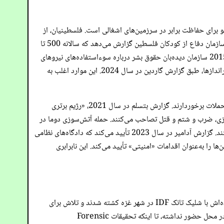
و برای حفاظت برابر در سرزمین‌های اشغالی است. فلسطینیان، از
جمله کودکان 12 ساله، تحت یک سیستم دادگاه نظامی قرار می‌گیرند که تخلفات جزئی مانند پرتاب سنگ را با اقدامات سختگیرانه مجازات می‌کند. سازمان دفاع از کودکان فلسطین گزارش می‌دهد که سالانه 500 تا
700 کودک بازداشت می‌شوند و با خشونت، حبس انفرادی و اعترافات اجباری بدون نمایندگی قانونی مواجه می‌شوند، همان‌طور که در گزارش سال 2015 سازمان دیده‌بان حقوق بشر درباره سوءاستفاده‌های نیروهای
امنیتی مستند شده است. در سال 2022، 137 کودک بازداشت شدند و در سال 2023 افزایش مرگباری رخ داد، از جمله کشتار کودکان توسط تک‌تیراندازها، طبق گزارش گاردین در سال 2024. این موارد اغلب به
در مقابل، شهرک‌نشینان خشن اسرائیلی—بیش از 700,000 نفر در کرانه باختری—تحت قانون مدنی عمل می‌کنند و از مصونیت برای غصب زمین و حملات برخوردارند. گزارش بتسلم در سال 2021، «رژیم برتری
5 درصد از زمین‌های کرانه باختری را از طریق آتش‌سوزی، ضرب و شتم و قتل تصاحب می‌کنند. حمله آتش‌سوزی دوما در
سال 2015، که یک خانواده فلسطینی را کشت، پس از سال‌ها تأخیر تنها به محکومیت یک شهرک‌نشین منجر شد، در حالی که دیگران از عدالت گریختند. گزارش آدامیر در سال 2023 تأیید می‌کند که دادگاه‌های نظامی
 را به‌عنوان اقدامات «امنیتی» تأیید می‌کند. این نابرابری
قتل‌عام‌های هند رجب و امدادگران رفح نمونه‌های محکوم‌کننده‌ای از تاکتیک‌های فرار اسرائیل هستند. در ژانویه 2024، هند، دختری 6 ساله، و خانواده‌اش با شلیک تانک IDF در شهر غزه کشته شدند و تلاش برای
نجات با آمبولانس نیز هدف قرار گرفت و امدادگران یوسف زینو و احمد المدحون کشته شدند. ارتش اسرائیل دروغ گفت و ادعا کرد که هیچ نیرویی در محل حضور نداشته، تا اینکه تحقیقات Forensic