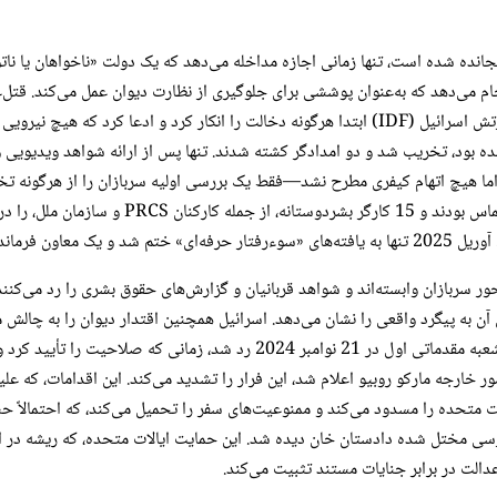
ری بین‌المللی، که در ماده 17 اساسنامه رم گنجانده شده است، تنها زمانی اجازه مداخله می‌دهد که یک د
ت» را پذیرفت، اما هیچ اتهام کیفری مطرح نشد—فقط یک بررسی اولیه سربازان را از هرگون
دروغ ادعا کرد که وسایل نقلیه بشردوستانه «مشکو
وضعیت دولتی آن را مورد مناقشه قرار می‌دهد، موضعی که توسط شعبه مقدماتی اول
قضات دیوان، که در 5 ژوئن 2025 توسط وزیر امور خارجه مارکو روبیو اعلام شد، این فرار را تشدید می‌کند. ا
ی مختل شده دادستان خان دیده شد. این حمایت ایالات متحده، که ریشه در ادعاه
دالت در برابر جنایات مستند تثبیت می‌کند.