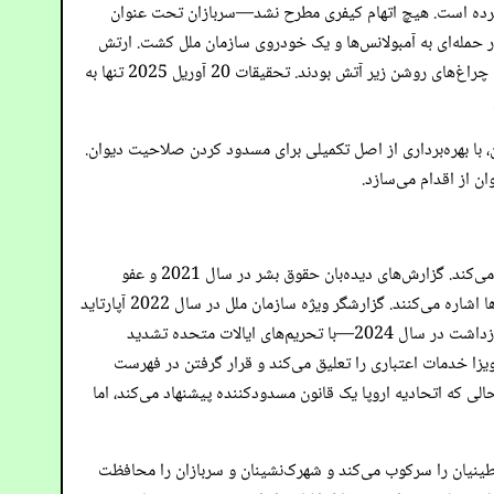
انی شواهد ویدیویی و صوتی، خلاف آن را ثابت کرد و نشان داد که تانک از فاصله 13 تا 23 متری شلیک کرده است. هیچ اتهام کیفری مطرح نشد—سربازان تحت عنوان
، حمله رفح در 23 مارس 2025، 15 کارگر بشردوستانه، از جمله کارکنان PRCS و سازمان ملل، را در حمله‌ای به آمبولانس‌ها و یک خودروی سازمان ملل کشت. ارتش
اسرائیل به دروغ ادعا کرد که این افراد با حماس ارتباط داشتند، اما شواهد ویدیویی از تلفن یک امدادگر دروغ را افشا کرد و نشان داد که خودروها با چراغ‌های روشن زیر آتش بودند. تحقیقات 20 آوریل 2025 تنها به
، با بهره‌برداری از اصل تکمیلی برای مسدود کردن صلاحیت دیوان.
ان از اقدام می‌سازد.
اقدامات اسرائیل کنوانسیون آپارتاید و اساسنامه رم را نقض می‌کند، که آپارتاید را به‌عنوان سرکوب سیستماتیک یک گروه نژادی بر گروه دیگر تعریف می‌کند. گزارش‌های دیده‌بان حقوق بشر در سال 2021 و عفو
بین‌الملل در سال 2022 نتیجه می‌گیرند که سیاست‌های اسرائیل این آستانه را برآورده می‌کند و به قوانین تبعیض‌آمیز، محدودیت‌های حرکتی و قتل‌ها اشاره می‌کنند. گزارشگر ویژه سازمان ملل در سال 2022 آپارتاید
را در سرزمین‌های اشغالی تأیید کرد، یافته‌ای که اسرائیل به‌عنوان سیاسی رد می‌کند. ناتوانی دیوان در غلبه بر این تحقیقات جعلی—با وجود احکام بازداشت در سال 2024—با تحریم‌های ایالات متحده تشدید
ارت/ویزا خدمات اعتباری را تعلیق می‌کند و قرار گرفتن در فهرست
الی که اتحادیه اروپا یک قانون مسدودکننده پیشنهاد می‌کند، اما
ینیان را سرکوب می‌کند و شهرک‌نشینان و سربازان را محافظت