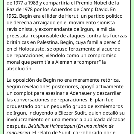
de 1977 a 1983 y compartiría el Premio Nobel de la
Paz de 1978 por los Acuerdos de Camp David. En
1952, Begin era el líder de Herut, un partido político
de derecha arraigado en el movimiento sionista
revisionista, y excomandante de Irgun, la milicia
preestatal responsable de ataques contra las fuerzas
británicas en Palestina. Begin, cuya familia pereció
en el Holocausto, se opuso ferozmente al acuerdo
de reparaciones, viéndolo como un compromiso
moral que permitía a Alemania “comprar” la
absolución.
La oposición de Begin no era meramente retórica.
Según revelaciones posteriores, apoyó activamente
un complot para asesinar a Adenauer y descarrilar
las conversaciones de reparaciones. El plan fue
orquestado por un pequeño grupo de exmiembros
de Irgun, incluyendo a Eliezer Sudit, quien detalló su
involucramiento en una memoria publicada décadas
después,
Be’shlihut Ha’matzpun
(
En una misión de
conciencia
). El relato de Sudit, corroborado por el