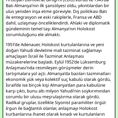
Batı Almanya’nın ilk şansölyesi oldu, yıkıntılardan bir
ulus yeniden inşa etme göreviyle. Dış politikası Batı
ile entegrasyon ve eski rakiplerle, Fransa ve ABD
dahil, uzlaşmayı önceliklendirdi. Ahlaki ve diplomatik
gündeminin temel taşı Almanya’nın Holokost
sorumluluğunu ele almaktı.
1951’de Adenauer, Holokost kurtulanlarına ve yeni
doğan Yahudi devletine mali tazminat sağlamayı
amaçlayan İsrail ile Tazminat Anlaşması
müzakerelerine başladı. Eylül 1952’de Lüksemburg
Anlaşması’nda resmileşen görüşmeler derin
tartışmalara yol açtı. Almanya’da bazıları tazminatları
ekonomik yük veya kolektif suç kabulü olarak gördü,
İsrail’de ise birçok kişi Almanya’dan para kabulüne
karşı çıktı, bunu altı milyon Yahudi’nin soykırımından
sorumlu bir ulusu meşrulaştırma olarak gördü.
Radikal gruplar, özellikle Siyonist paramiliter örgüt
Irgun ile bağlantılı olanlar, anlaşmayı Holokost
kurbanlarına ihanet olarak kınadı ve kurtulanların