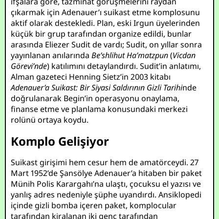
ifşalara göre, tazminat görüşmelerini raydan
çıkarmak için Adenauer’ı suikast etme komplosunu
aktif olarak destekledi. Plan, eski Irgun üyelerinden
küçük bir grup tarafından organize edildi, bunlar
arasında Eliezer Sudit de vardı; Sudit, on yıllar sonra
yayınlanan anılarında
Be’shlihut Ha’matzpun
(
Vicdan
Görevi’nde
) katılımını detaylandırdı. Sudit’in anlatımı,
Alman gazeteci Henning Sietz’in 2003 kitabı
Adenauer’a Suikast: Bir Siyasi Saldırının Gizli Tarihi
nde
doğrulanarak Begin’in operasyonu onaylama,
finanse etme ve planlama konusundaki merkezi
rolünü ortaya koydu.
Komplo Gelişiyor
Suikast girişimi hem cesur hem de amatörceydi. 27
Mart 1952’de Şansölye Adenauer’a hitaben bir paket
Münih Polis Karargahı’na ulaştı, çocuksu el yazısı ve
yanlış adres nedeniyle şüphe uyandırdı. Ansiklopedi
içinde gizli bomba içeren paket, komplocular
tarafından kiralanan iki genç tarafından