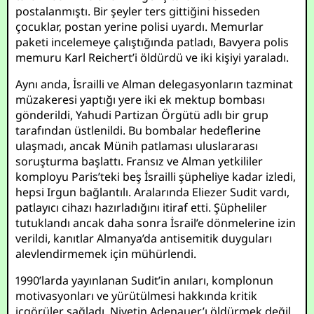
postalanmıştı. Bir şeyler ters gittiğini hisseden
çocuklar, postan yerine polisi uyardı. Memurlar
paketi incelemeye çalıştığında patladı, Bavyera polis
memuru Karl Reichert’i öldürdü ve iki kişiyi yaraladı.
Aynı anda, İsrailli ve Alman delegasyonların tazminat
müzakeresi yaptığı yere iki ek mektup bombası
gönderildi, Yahudi Partizan Örgütü adlı bir grup
tarafından üstlenildi. Bu bombalar hedeflerine
ulaşmadı, ancak Münih patlaması uluslararası
soruşturma başlattı. Fransız ve Alman yetkililer
komployu Paris’teki beş İsrailli şüpheliye kadar izledi,
hepsi Irgun bağlantılı. Aralarında Eliezer Sudit vardı,
patlayıcı cihazı hazırladığını itiraf etti. Şüpheliler
tutuklandı ancak daha sonra İsrail’e dönmelerine izin
verildi, kanıtlar Almanya’da antisemitik duyguları
alevlendirmemek için mühürlendi.
1990’larda yayınlanan Sudit’in anıları, komplonun
motivasyonları ve yürütülmesi hakkında kritik
içgörüler sağladı. Niyetin Adenauer’ı öldürmek değil,