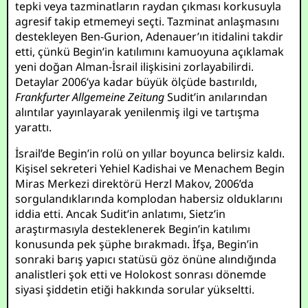
tepki veya tazminatların raydan çıkması korkusuyla
agresif takip etmemeyi seçti. Tazminat anlaşmasını
destekleyen Ben-Gurion, Adenauer’ın itidalini takdir
etti, çünkü Begin’in katılımını kamuoyuna açıklamak
yeni doğan Alman-İsrail ilişkisini zorlayabilirdi.
Detaylar 2006’ya kadar büyük ölçüde bastırıldı,
Frankfurter Allgemeine Zeitung
Sudit’in anılarından
alıntılar yayınlayarak yenilenmiş ilgi ve tartışma
yarattı.
İsrail’de Begin’in rolü on yıllar boyunca belirsiz kaldı.
Kişisel sekreteri Yehiel Kadishai ve Menachem Begin
Miras Merkezi direktörü Herzl Makov, 2006’da
sorgulandıklarında komplodan habersiz olduklarını
iddia etti. Ancak Sudit’in anlatımı, Sietz’in
araştırmasıyla desteklenerek Begin’in katılımı
konusunda pek şüphe bırakmadı. İfşa, Begin’in
sonraki barış yapıcı statüsü göz önüne alındığında
analistleri şok etti ve Holokost sonrası dönemde
siyasi şiddetin etiği hakkında sorular yükseltti.