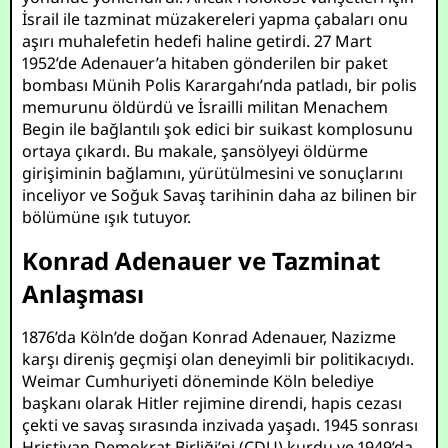
İsrail ile tazminat müzakereleri yapma çabaları onu
aşırı muhalefetin hedefi haline getirdi. 27 Mart
1952’de Adenauer’a hitaben gönderilen bir paket
bombası Münih Polis Karargahı’nda patladı, bir polis
memurunu öldürdü ve İsrailli militan Menachem
Begin ile bağlantılı şok edici bir suikast komplosunu
ortaya çıkardı. Bu makale, şansölyeyi öldürme
girişiminin bağlamını, yürütülmesini ve sonuçlarını
inceliyor ve Soğuk Savaş tarihinin daha az bilinen bir
bölümüne ışık tutuyor.
Konrad Adenauer ve Tazminat
Anlaşması
1876’da Köln’de doğan Konrad Adenauer, Nazizme
karşı direniş geçmişi olan deneyimli bir politikacıydı.
Weimar Cumhuriyeti döneminde Köln belediye
başkanı olarak Hitler rejimine direndi, hapis cezası
çekti ve savaş sırasında inzivada yaşadı. 1945 sonrası
Hristiyan Demokrat Birliği’ni (CDU) kurdu ve 1949’da