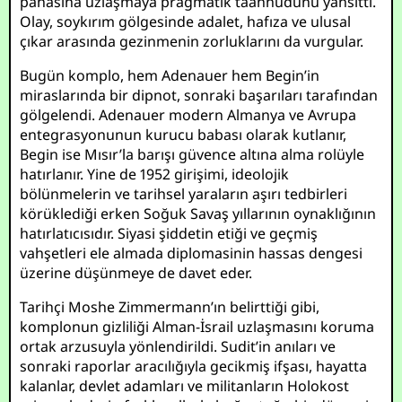
pahasına uzlaşmaya pragmatik taahhüdünü yansıttı.
Olay, soykırım gölgesinde adalet, hafıza ve ulusal
çıkar arasında gezinmenin zorluklarını da vurgular.
Bugün komplo, hem Adenauer hem Begin’in
miraslarında bir dipnot, sonraki başarıları tarafından
gölgelendi. Adenauer modern Almanya ve Avrupa
entegrasyonunun kurucu babası olarak kutlanır,
Begin ise Mısır’la barışı güvence altına alma rolüyle
hatırlanır. Yine de 1952 girişimi, ideolojik
bölünmelerin ve tarihsel yaraların aşırı tedbirleri
körüklediği erken Soğuk Savaş yıllarının oynaklığının
hatırlatıcısıdır. Siyasi şiddetin etiği ve geçmiş
vahşetleri ele almada diplomasinin hassas dengesi
üzerine düşünmeye de davet eder.
Tarihçi Moshe Zimmermann’ın belirttiği gibi,
komplonun gizliliği Alman-İsrail uzlaşmasını koruma
ortak arzusuyla yönlendirildi. Sudit’in anıları ve
sonraki raporlar aracılığıyla gecikmiş ifşası, hayatta
kalanlar, devlet adamları ve militanların Holokost