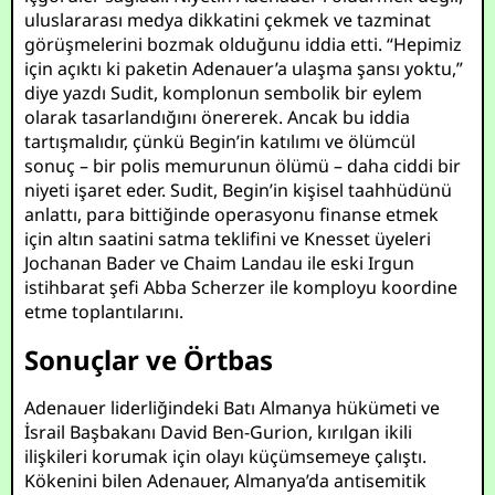
uluslararası medya dikkatini çekmek ve tazminat
görüşmelerini bozmak olduğunu iddia etti. “Hepimiz
için açıktı ki paketin Adenauer’a ulaşma şansı yoktu,”
diye yazdı Sudit, komplonun sembolik bir eylem
olarak tasarlandığını önererek. Ancak bu iddia
tartışmalıdır, çünkü Begin’in katılımı ve ölümcül
sonuç – bir polis memurunun ölümü – daha ciddi bir
niyeti işaret eder. Sudit, Begin’in kişisel taahhüdünü
anlattı, para bittiğinde operasyonu finanse etmek
için altın saatini satma teklifini ve Knesset üyeleri
Jochanan Bader ve Chaim Landau ile eski Irgun
istihbarat şefi Abba Scherzer ile komployu koordine
etme toplantılarını.
Sonuçlar ve Örtbas
Adenauer liderliğindeki Batı Almanya hükümeti ve
İsrail Başbakanı David Ben-Gurion, kırılgan ikili
ilişkileri korumak için olayı küçümsemeye çalıştı.
Kökenini bilen Adenauer, Almanya’da antisemitik