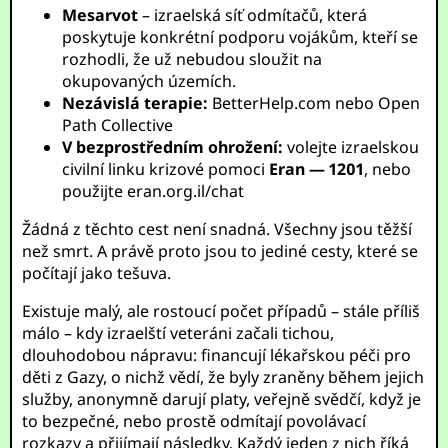
Mesarvot
– izraelská síť odmítačů, která
poskytuje konkrétní podporu vojákům, kteří se
rozhodli, že už nebudou sloužit na
okupovaných územích.
Nezávislá terapie:
BetterHelp.com
nebo
Open
Path Collective
V bezprostředním ohrožení:
volejte izraelskou
civilní linku krizové pomoci
Eran — 1201
, nebo
použijte
eran.org.il/chat
Žádná z těchto cest není snadná. Všechny jsou těžší
než smrt. A právě proto jsou to jediné cesty, které se
počítají jako tešuva.
Existuje malý, ale rostoucí počet případů – stále příliš
málo – kdy izraelští veteráni začali tichou,
dlouhodobou nápravu: financují lékařskou péči pro
děti z Gazy, o nichž vědí, že byly zraněny během jejich
služby, anonymně darují platy, veřejně svědčí, když je
to bezpečné, nebo prostě odmítají povolávací
rozkazy a přijímají následky. Každý jeden z nich říká