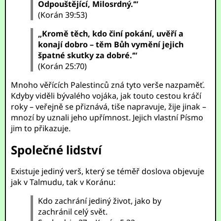
Odpouštějící, Milosrdný.‘“
(Korán 39:53)
„Kromě těch, kdo činí pokání, uvěří a
konají dobro – těm Bůh vymění jejich
špatné skutky za dobré.‘“
(Korán 25:70)
Mnoho věřících Palestinců zná tyto verše nazpaměť.
Kdyby viděli bývalého vojáka, jak touto cestou kráčí
roky – veřejně se přiznává, tiše napravuje, žije jinak –
mnozí by uznali jeho upřímnost. Jejich vlastní Písmo
jim to přikazuje.
Společné lidství
Existuje jediný verš, který se téměř doslova objevuje
jak v Talmudu, tak v Koránu:
Kdo zachrání jediný život, jako by
zachránil celý svět.