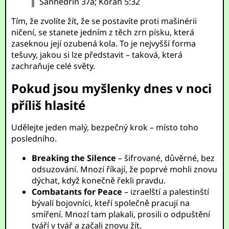
Sanhedrin 37a; Korán 5:32
Tím, že zvolíte žít, že se postavíte proti mašinérii
ničení, se stanete jedním z těch zrn písku, která
zaseknou její ozubená kola. To je nejvyšší forma
tešuvy, jakou si lze představit – taková, která
zachraňuje celé světy.
Pokud jsou myšlenky dnes v noci
příliš hlasité
Udělejte jeden malý, bezpečný krok – místo toho
posledního.
Breaking the Silence
– šifrované, důvěrné, bez
odsuzování. Mnozí říkají, že poprvé mohli znovu
dýchat, když konečně řekli pravdu.
Combatants for Peace
– izraelští a palestinští
bývalí bojovníci, kteří společně pracují na
smíření. Mnozí tam plakali, prosili o odpuštění
tváří v tvář a začali znovu žít.