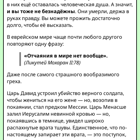
в них ещё оставалась человеческая душа. А значит,
и вы тоже не безнадёжны
. Они умерли, держа в
руках правду. Вы можете прожить достаточно
долго, чтобы её высказать.
В еврейском мире чаще почти любого другого
повторяют одну фразу:
«Отчаяния в мире нет вообще».
(Ликутей Мохаран II:78)
Даже после самого страшного вообразимого
греха.
Царь Давид устроил убийство верного солдата,
чтобы жениться на его жене — но, возопив в
покаянии, стал предком Мессии. Царь Менасше
залил Иерусалим невинной кровью — но,
покаявшись в темнице, увидел широко
распахнутые врата тшувы. Единственное, что по-
настоящему запирает эти врата, — это поступок,