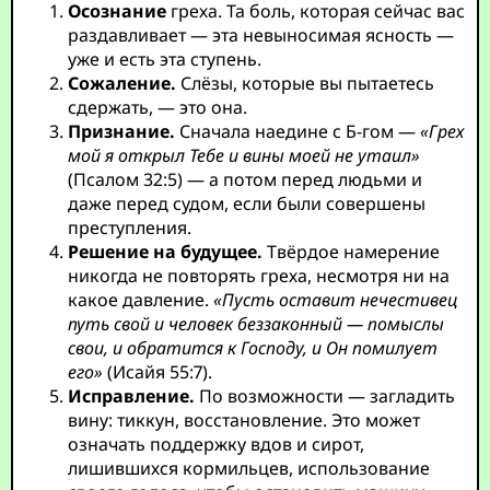
Осознание
греха. Та боль, которая сейчас вас
раздавливает — эта невыносимая ясность —
уже и есть эта ступень.
Сожаление.
Слёзы, которые вы пытаетесь
сдержать, — это она.
Признание.
Сначала наедине с Б-гом —
«Грех
мой я открыл Тебе и вины моей не утаил»
(Псалом 32:5) — а потом перед людьми и
даже перед судом, если были совершены
преступления.
Решение на будущее.
Твёрдое намерение
никогда не повторять греха, несмотря ни на
какое давление.
«Пусть оставит нечестивец
путь свой и человек беззаконный — помыслы
свои, и обратится к Господу, и Он помилует
его»
(Исайя 55:7).
Исправление.
По возможности — загладить
вину: тиккун, восстановление. Это может
означать поддержку вдов и сирот,
лишившихся кормильцев, использование