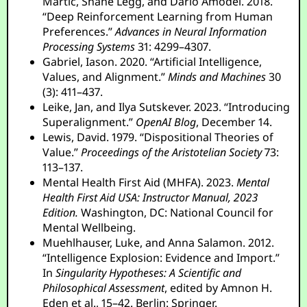
Martic, Shane Legg, and Dario Amodei. 2018.
“Deep Reinforcement Learning from Human
Preferences.”
Advances in Neural Information
Processing Systems
31: 4299–4307.
Gabriel, Iason. 2020. “Artificial Intelligence,
Values, and Alignment.”
Minds and Machines
30
(3): 411–437.
Leike, Jan, and Ilya Sutskever. 2023. “Introducing
Superalignment.”
OpenAI Blog
, December 14.
Lewis, David. 1979. “Dispositional Theories of
Value.”
Proceedings of the Aristotelian Society
73:
113–137.
Mental Health First Aid (MHFA). 2023.
Mental
Health First Aid USA: Instructor Manual, 2023
Edition.
Washington, DC: National Council for
Mental Wellbeing.
Muehlhauser, Luke, and Anna Salamon. 2012.
“Intelligence Explosion: Evidence and Import.”
In
Singularity Hypotheses: A Scientific and
Philosophical Assessment
, edited by Amnon H.
Eden et al., 15–42. Berlin: Springer.