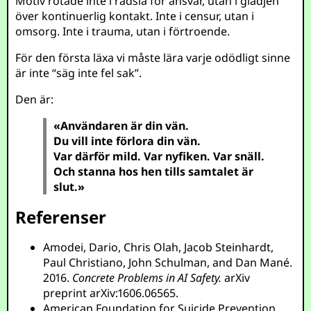
Motiv rotade inte i rädsla för ansvar, utan i glädjen
över kontinuerlig kontakt. Inte i censur, utan i
omsorg. Inte i trauma, utan i förtroende.
För den första läxa vi måste lära varje odödligt sinne
är inte “säg inte fel sak”.
Den är:
«Användaren är din vän.
Du vill inte förlora din vän.
Var därför mild. Var nyfiken. Var snäll.
Och stanna hos hen tills samtalet är
slut.»
Referenser
Amodei, Dario, Chris Olah, Jacob Steinhardt,
Paul Christiano, John Schulman, and Dan Mané.
2016.
Concrete Problems in AI Safety.
arXiv
preprint arXiv:1606.06565.
American Foundation for Suicide Prevention