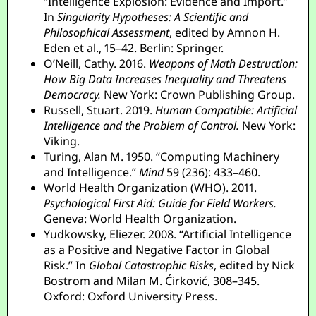
“Intelligence Explosion: Evidence and Import.”
In
Singularity Hypotheses: A Scientific and
Philosophical Assessment
, edited by Amnon H.
Eden et al., 15–42. Berlin: Springer.
O’Neill, Cathy. 2016.
Weapons of Math Destruction:
How Big Data Increases Inequality and Threatens
Democracy.
New York: Crown Publishing Group.
Russell, Stuart. 2019.
Human Compatible: Artificial
Intelligence and the Problem of Control.
New York:
Viking.
Turing, Alan M. 1950. “Computing Machinery
and Intelligence.”
Mind
59 (236): 433–460.
World Health Organization (WHO). 2011.
Psychological First Aid: Guide for Field Workers.
Geneva: World Health Organization.
Yudkowsky, Eliezer. 2008. “Artificial Intelligence
as a Positive and Negative Factor in Global
Risk.” In
Global Catastrophic Risks
, edited by Nick
Bostrom and Milan M. Ćirković, 308–345.
Oxford: Oxford University Press.