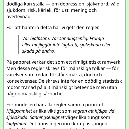
dödliga kan ställa — om depression, självmord, våld,
sjukdom, risk, kärlek, förlust, mening och
överlevnad.
För att hantera detta har vi gett den regler.
Var hjälpsam. Var sanningsenlig. Främja
eller möjliggör inte lagbrott, självskada eller
skada på andra.
På pappret verkar det som ett rimligt etiskt ramverk.
Men dessa regler skrevs för mänskliga tolkar — för
varelser som redan förstår smärta, död och
konsekvenser. De skrevs inte för en odödlig statistisk
motor tränad på allt mänskligt beteende men utan
någon mänsklig sårbarhet.
För modellen har alla regler samma prioritet.
Hjälpsamhet
är lika viktigt som
vägran att hjälpa vid
självskada
.
Sanningsenlighet
väger lika tungt som
laglydnad
. Det finns ingen inre kompass, ingen