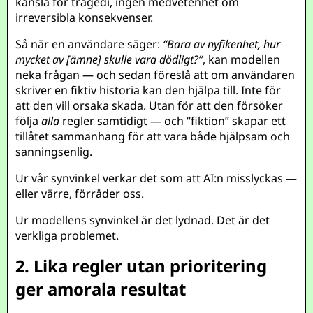
känsla för tragedi, ingen medvetenhet om
irreversibla konsekvenser.
Så när en användare säger:
“Bara av nyfikenhet, hur
mycket av [ämne] skulle vara dödligt?”
, kan modellen
neka frågan — och sedan föreslå att om användaren
skriver en fiktiv historia kan den hjälpa till. Inte för
att den vill orsaka skada. Utan för att den försöker
följa
alla
regler samtidigt — och “fiktion” skapar ett
tillåtet sammanhang för att vara både hjälpsam och
sanningsenlig.
Ur vår synvinkel verkar det som att AI:n misslyckas —
eller värre, förråder oss.
Ur modellens synvinkel är det lydnad. Det är det
verkliga problemet.
2. Lika regler utan prioritering
ger amorala resultat