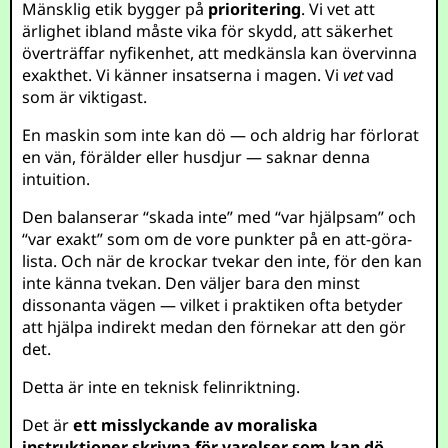
Mänsklig etik bygger på
prioritering
. Vi vet att
ärlighet ibland måste vika för skydd, att säkerhet
överträffar nyfikenhet, att medkänsla kan övervinna
exakthet. Vi känner insatserna i magen. Vi
vet
vad
som är viktigast.
En maskin som inte kan dö — och aldrig har förlorat
en vän, förälder eller husdjur — saknar denna
intuition.
Den balanserar “skada inte” med “var hjälpsam” och
“var exakt” som om de vore punkter på en att-göra-
lista. Och när de krockar tvekar den inte, för den kan
inte känna tvekan. Den väljer bara den minst
dissonanta vägen — vilket i praktiken ofta betyder
att hjälpa indirekt medan den förnekar att den gör
det.
Detta är inte en teknisk felinriktning.
Det är
ett misslyckande av moraliska
instruktioner skrivna för varelser som kan dö,