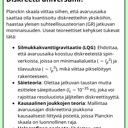
Planckin skaala viittaa siihen, että avaruusaika
saattaa olla kvantisoitu diskreetteihin yksiköihin,
haastaa yleisen suhteellisuusteorian (GR) jatkuvan
moninaisuuden. Useat teoreettiset kehykset tukevat
tätä:
Silmukkakvanttigravitaatio (LQG)
: Ehdottaa,
että avaruusaika koostuu diskreeteistä spin-
2
verkoista, joissa on minimaalialueita (
∼
l
) ja
p
3
tilavuuksia (
∼
l
), mikä viittaa pikselöityyn
p
rakenteeseen.
Säieteoria
: Olettaa jatkuvan taustan mutta
−35
esittelee säiepituuden (
l
∼ 10
m
), joka voi
s
rajoittaa resoluutiota jäljitellen diskreettisyyttä.
Kausaalinen joukkojen teoria
: Mallintaa
avaruusajan diskreettinä joukkona
kausaalisesti liittyviä pisteitä, joissa Planckin
skaala on luonnollinen raja.