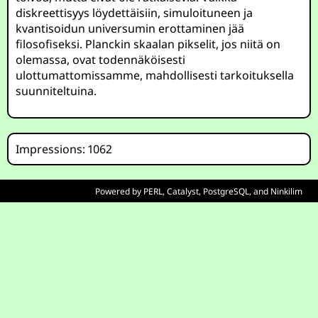
diskreettisyys löydettäisiin, simuloituneen ja
kvantisoidun universumin erottaminen jää
filosofiseksi. Planckin skaalan pikselit, jos niitä on
olemassa, ovat todennäköisesti
ulottumattomissamme, mahdollisesti tarkoituksella
suunniteltuina.
Impressions: 1062
Powered by
PERL
,
Catalyst
,
PostgreSQL
, and
Ninkilim