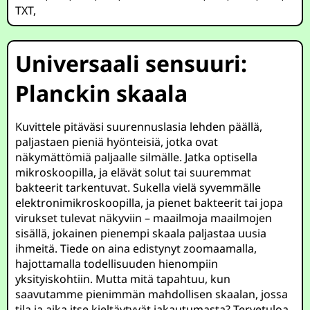
TXT
,
Universaali sensuuri:
Planckin skaala
Kuvittele pitäväsi suurennuslasia lehden päällä,
paljastaen pieniä hyönteisiä, jotka ovat
näkymättömiä paljaalle silmälle. Jatka optisella
mikroskoopilla, ja elävät solut tai suuremmat
bakteerit tarkentuvat. Sukella vielä syvemmälle
elektronimikroskoopilla, ja pienet bakteerit tai jopa
virukset tulevat näkyviin – maailmoja maailmojen
sisällä, jokainen pienempi skaala paljastaa uusia
ihmeitä. Tiede on aina edistynyt zoomaamalla,
hajottamalla todellisuuden hienompiin
yksityiskohtiin. Mutta mitä tapahtuu, kun
saavutamme pienimmän mahdollisen skaalan, jossa
tila ja aika itse kieltäytyvät jakautumasta? Tervetuloa