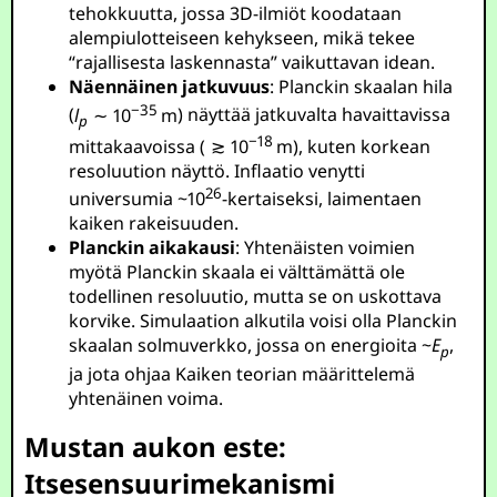
tehokkuutta, jossa 3D-ilmiöt koodataan
alempiulotteiseen kehykseen, mikä tekee
“rajallisesta laskennasta” vaikuttavan idean.
Näennäinen jatkuvuus
: Planckin skaalan hila
−35
(
l
∼ 10
m
) näyttää jatkuvalta havaittavissa
p
−18
mittakaavoissa (
≳ 10
m
), kuten korkean
resoluution näyttö. Inflaatio venytti
26
universumia ~
10
-kertaiseksi, laimentaen
kaiken rakeisuuden.
Planckin aikakausi
: Yhtenäisten voimien
myötä Planckin skaala ei välttämättä ole
todellinen resoluutio, mutta se on uskottava
korvike. Simulaation alkutila voisi olla Planckin
skaalan solmuverkko, jossa on energioita ~
E
,
p
ja jota ohjaa Kaiken teorian määrittelemä
yhtenäinen voima.
Mustan aukon este:
Itsesensuurimekanismi