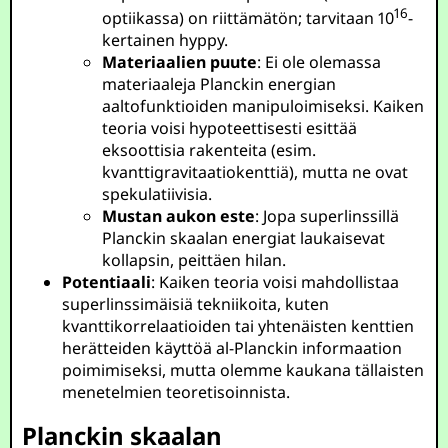
16
optiikassa) on riittämätön; tarvitaan
10
-
kertainen hyppy.
Materiaalien puute
: Ei ole olemassa
materiaaleja Planckin energian
aaltofunktioiden manipuloimiseksi. Kaiken
teoria voisi hypoteettisesti esittää
eksoottisia rakenteita (esim.
kvanttigravitaatiokenttiä), mutta ne ovat
spekulatiivisia.
Mustan aukon este
: Jopa superlinssillä
Planckin skaalan energiat laukaisevat
kollapsin, peittäen hilan.
Potentiaali
: Kaiken teoria voisi mahdollistaa
superlinssimäisiä tekniikoita, kuten
kvanttikorrelaatioiden tai yhtenäisten kenttien
herätteiden käyttöä al-Planckin informaation
poimimiseksi, mutta olemme kaukana tällaisten
menetelmien teoretisoinnista.
Planckin skaalan