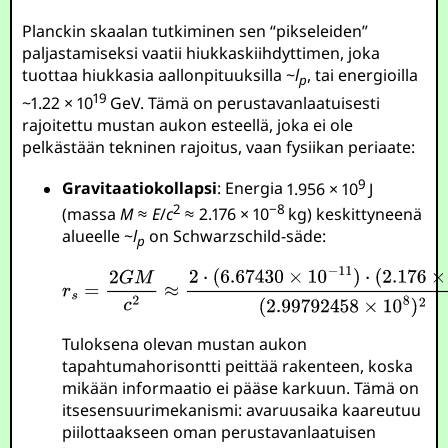
Planckin skaalan tutkiminen sen “pikseleiden”
paljastamiseksi vaatii hiukkaskiihdyttimen, joka
tuottaa hiukkasia aallonpituuksilla ~
l
, tai energioilla
p
19
~
1.22 × 10
GeV
. Tämä on perustavanlaatuisesti
rajoitettu mustan aukon esteellä, joka ei ole
pelkästään tekninen rajoitus, vaan fysiikan periaate:
9
Gravitaatiokollapsi
: Energia
1.956 × 10
J
2
−8
(massa
M
≈
E
/
c
≈ 2.176 × 10
kg
) keskittyneenä
alueelle ~
l
on Schwarzschild-säde:
p
Tuloksena olevan mustan aukon
tapahtumahorisontti peittää rakenteen, koska
mikään informaatio ei pääse karkuun. Tämä on
itsesensuurimekanismi: avaruusaika kaareutuu
piilottaakseen oman perustavanlaatuisen