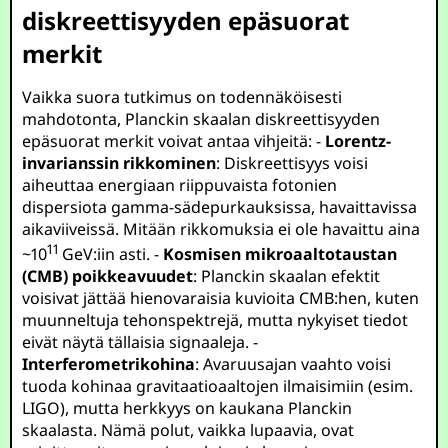
diskreettisyyden epäsuorat
merkit
Vaikka suora tutkimus on todennäköisesti
mahdotonta, Planckin skaalan diskreettisyyden
epäsuorat merkit voivat antaa vihjeitä: -
Lorentz-
invarianssin rikkominen
: Diskreettisyys voisi
aiheuttaa energiaan riippuvaista fotonien
dispersiota gamma-sädepurkauksissa, havaittavissa
aikaviiveissä. Mitään rikkomuksia ei ole havaittu aina
11
~
10
GeV
:iin asti. -
Kosmisen mikroaaltotaustan
(CMB) poikkeavuudet
: Planckin skaalan efektit
voisivat jättää hienovaraisia kuvioita CMB:hen, kuten
muunneltuja tehonspektrejä, mutta nykyiset tiedot
eivät näytä tällaisia signaaleja. -
Interferometrikohina
: Avaruusajan vaahto voisi
tuoda kohinaa gravitaatioaaltojen ilmaisimiin (esim.
LIGO), mutta herkkyys on kaukana Planckin
skaalasta. Nämä polut, vaikka lupaavia, ovat