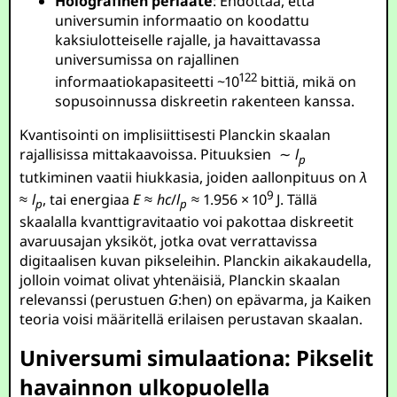
Holografinen periaate
: Ehdottaa, että
universumin informaatio on koodattu
kaksiulotteiselle rajalle, ja havaittavassa
universumissa on rajallinen
122
informaatiokapasiteetti ~
10
bittiä, mikä on
sopusoinnussa diskreetin rakenteen kanssa.
Kvantisointi on implisiittisesti Planckin skaalan
rajallisissa mittakaavoissa. Pituuksien
∼
l
p
tutkiminen vaatii hiukkasia, joiden aallonpituus on
λ
9
≈
l
, tai energiaa
E
≈
h
c
/
l
≈ 1.956 × 10
J
. Tällä
p
p
skaalalla kvanttigravitaatio voi pakottaa diskreetit
avaruusajan yksiköt, jotka ovat verrattavissa
digitaalisen kuvan pikseleihin. Planckin aikakaudella,
jolloin voimat olivat yhtenäisiä, Planckin skaalan
relevanssi (perustuen
G
:hen) on epävarma, ja Kaiken
teoria voisi määritellä erilaisen perustavan skaalan.
Universumi simulaationa: Pikselit
havainnon ulkopuolella