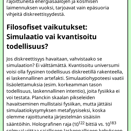
rajoittuneita energiasaalojen ja kosmisen
laimennuksen vuoksi, tarjoavat vain epäsuoria
vihjeitä diskreettisyydestä.
Filosofiset vaikutukset:
Simulaatio vai kvantisoitu
todellisuus?
Jos diskreettisyys havaitaan, vahvistaako se
simulaation? Ei välttämättä. Kvantisoitu universumi
voisi olla fyysinen todellisuus diskreetillä rakenteella,
ei laskennallinen artefakti. Simulaatiohypoteesi vaatii
lisäolettamuksia (esim. korkeamman tason
todellisuus, laskennallinen intentio), joita fysiikka ei
voi testata. Planckin skaalan pikseleiden
havaitseminen mullistaisi fysiikan, mutta jättäisi
simulaatiokysymyksen metafyysiseksi, koska
olemme rajoittuneita järjestelmän sisäisiin
122
183
sääntöihin. Holografinen raja (
10
bittiä vs.
10
solmua) viittaa rajalliseen laskennalliseen kehykseen,