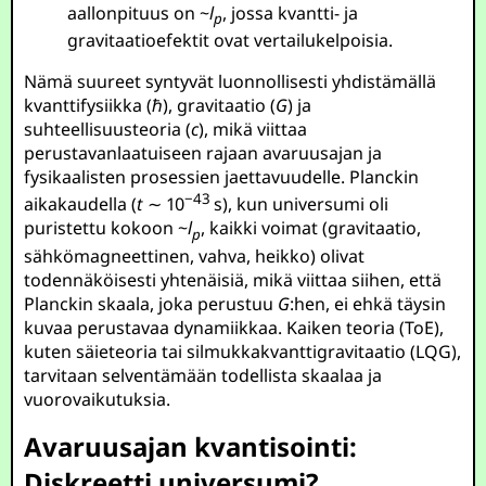
aallonpituus on ~
l
, jossa kvantti- ja
p
gravitaatioefektit ovat vertailukelpoisia.
Nämä suureet syntyvät luonnollisesti yhdistämällä
kvanttifysiikka (
ℏ
), gravitaatio (
G
) ja
suhteellisuusteoria (
c
), mikä viittaa
perustavanlaatuiseen rajaan avaruusajan ja
fysikaalisten prosessien jaettavuudelle. Planckin
−43
aikakaudella (
t
∼ 10
s
), kun universumi oli
puristettu kokoon ~
l
, kaikki voimat (gravitaatio,
p
sähkömagneettinen, vahva, heikko) olivat
todennäköisesti yhtenäisiä, mikä viittaa siihen, että
Planckin skaala, joka perustuu
G
:hen, ei ehkä täysin
kuvaa perustavaa dynamiikkaa. Kaiken teoria (ToE),
kuten säieteoria tai silmukkakvanttigravitaatio (LQG),
tarvitaan selventämään todellista skaalaa ja
vuorovaikutuksia.
Avaruusajan kvantisointi:
Diskreetti universumi?