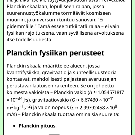
Planckin skaalaan, lopulliseen rajaan, jossa
suurennustyökalumme törmäävät kosmiseen
muuriin, ja universumi tuntuu sanovan: “Ei
pidemmälle.” Tämä essee tutkii tätä rajaa – ei vain
fysiikan rajoituksena, vaan syvällisenä arvoituksena
itse todellisuudesta.
Planckin fysiikan perusteet
Planckin skaala määrittelee alueen, jossa
kvanttifysiikka, gravitaatio ja suhteellisuusteoria
kohtaavat, mahdollisesti paljastaen avaruusajan
perustavanlaatuisen rakenteen. Se on johdettu
kolmesta vakioista – Planckin vakio (
ℏ ≈ 1.054571817
−34
−11
× 10
J·s
), gravitaatiovakio (
G
≈ 6.67430 × 10
3
−1
−2
8
m
kg
s
) ja valon nopeus (
c
≈ 2.99792458 × 10
m/s
) – Planckin skaala tuottaa ominaisia suureita:
Planckin pituus
: