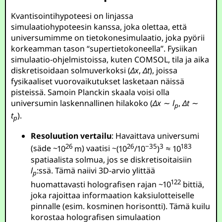
Kvantisointihypoteesi on linjassa
simulaatiohypoteesin kanssa, joka olettaa, että
universumimme on tietokonesimulaatio, joka pyörii
korkeamman tason “supertietokoneella”. Fysiikan
simulaatio-ohjelmistoissa, kuten COMSOL, tila ja aika
diskretisoidaan solmuverkoksi (
Δ
x
,
Δ
t
), joissa
fysikaaliset vuorovaikutukset lasketaan näissä
pisteissä. Samoin Planckin skaala voisi olla
universumin laskennallinen hilakoko (
Δ
x
∼
l
,
Δ
t
∼
p
t
).
p
Resoluution vertailu
: Havaittava universumi
26
26
−35
3
183
(säde ~
10
m
) vaatisi ~
(10
/10
)
≈ 10
spatiaalista solmua, jos se diskretisoitaisiin
l
:ssä. Tämä naiivi 3D-arvio ylittää
p
122
huomattavasti holografisen rajan ~
10
bittiä,
joka rajoittaa informaation kaksiulotteiselle
pinnalle (esim. kosminen horisontti). Tämä kuilu
korostaa holografisen simulaation