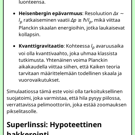
luonteensa.
Heisenbergin epävarmuus
: Resoluution
Δ
x
∼
l
ratkaiseminen vaatii
Δ
p
≳ ℏ/
l
, mikä viittaa
p
p
Planckin skaalan energioihin, jotka laukaisevat
kollapsin.
Kvanttigravitaatio
: Kohteessa
l
avaruusaika
p
voi olla kvanttivaahto, joka uhmaa klassista
tutkimusta. Yhtenäinen voima Planckin
aikakaudella viittaa siihen, että Kaiken teoria
tarvitaan määrittelemään todellinen skaala ja
vuorovaikutukset.
Simulaatiossa tämä este voisi olla tarkoituksellinen
suojatoimi, joka varmistaa, että hila pysyy piilossa,
verrattavissa pelimoottoriin, joka estää zoomauksen
pikselitasolle.
Superlinssi: Hypoteettinen
hakkerointi