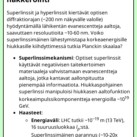
Superlinssit ja hyperlinssit kiertävät optisen
diffraktiorajan (~200 nm näkyvälle valolle)
hyödyntämällä lähikentän evanescentteja aaltoja,
saavuttaen resoluutioita ~10-60 nm. Voiko
superlinssimäinen lähestymistapa korkeaenergisille
hiukkasille kiihdyttimessä tutkia Planckin skaalaa?
Superlinssimekanismi
: Optiset superlinssit
käyttävät negatiivisen taitekertoimen
materiaaleja vahvistamaan evanescentteja
aaltoja, jotka kantavat aallonpituutta
pienempää informaatiota. Hiukkaspohjainen
superlinssi manipuloisi hiukkasen aaltofunktion
19
korkeaimpulssikomponentteja energioilla ~
10
GeV
.
Haasteet
:
−19
Energiaväli
: LHC tutkii ~
10
m
(13 TeV),
16 suuruusluokkaa
l
:stä.
p
Superlinssimäinen parannus (~10-20x