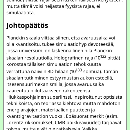
mutta tämä voisi heijastaa fyysistä rajaa, ei
simulaatiota.
Johtopäätös
Planckin skaala viittaa siihen, että avaruusaika voi
olla kvantisoitu, tukee simulaatiohyp devoteesää,
jossa universumi on laskennallinen hila Planckin
122
skaalan resoluutiolla. Holografinen raja (
10
bittiä)
korostaa tällaisen simulaation tehokkuutta
183
verrattuna naiiviin 3D-hilaan (
10
solmua). Tämän
skaalan tutkiminen estyy mustan aukon esteellä,
itsesensuurimekanismilla, jossa avaruusaika
kaareutuu piilottaakseen rakenteensa.
Hiukkaspohjainen superlinssi, inspiroitunut optisista
tekniikoista, on teoriassa kiehtova mutta mahdoton
energiarajojen, materiaalien puutteen ja
kvanttigravitaation vuoksi. Epäsuorat merkit (esim.
Lorentz-rikkomukset, CMB-poikkeavuudet) tarjoavat
toivoa, mutta eivät ole ratkaisevia. Vaikka