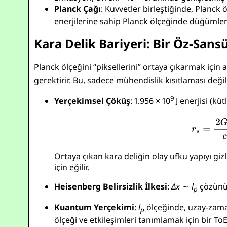
Planck Çağı
: Kuvvetler birleştiğinde, Planck
enerjilerine sahip Planck ölçeğinde düğümlerde
Kara Delik Bariyeri: Bir Öz-San
Planck ölçeğini “piksellerini” ortaya çıkarmak için 
gerektirir. Bu, sadece mühendislik kısıtlaması değil,
9
Yerçekimsel Çöküş
:
1.956 × 10
J
enerjisi (küt
Ortaya çıkan kara deliğin olay ufku yapıyı gi
için eğilir.
Heisenberg Belirsizlik İlkesi
:
Δ
x
∼
l
çözünü
p
Kuantum Yerçekimi
:
l
ölçeğinde, uzay-zama
p
ölçeği ve etkileşimleri tanımlamak için bir ToE