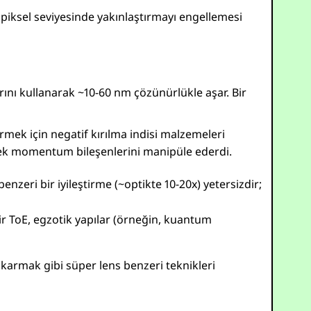
n piksel seviyesinde yakınlaştırmayı engellemesi
arını kullanarak ~10-60 nm çözünürlükle aşar. Bir
irmek için negatif kırılma indisi malzemeleri
sek momentum bileşenlerini manipüle ederdi.
benzeri bir iyileştirme (~optikte 10-20x) yetersizdir;
ir ToE, egzotik yapılar (örneğin, kuantum
çıkarmak gibi süper lens benzeri teknikleri