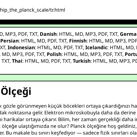
ship_the_planck_scale/tr.html
D
,
MP3
,
PDF
,
TXT
,
Danish
:
HTML
,
MD
,
MP3
,
PDF
,
TXT
,
Germa
,
Persian
:
HTML
,
MD
,
PDF
,
TXT
,
Finnish
:
HTML
,
MD
,
MP3
,
PD
XT
,
Indonesian
:
HTML
,
MD
,
PDF
,
TXT
,
Icelandic
:
HTML
,
MD
,
,
MD
,
MP3
,
PDF
,
TXT
,
Polish
:
HTML
,
MD
,
MP3
,
PDF
,
TXT
,
Port
,
TXT
,
Thai
:
HTML
,
MD
,
PDF
,
TXT
,
Turkish
:
HTML
,
MD
,
MP3
,
P
 Ölçeği
k gözle görünmeyen küçük böcekleri ortaya çıkardığınızı ha
ak noktasına gelir. Elektron mikroskobuyla daha da derine in
harikalar ortaya çıkarır. Bilim, her zaman gerçekliği daha inc
ölçeğe ulaştığımızda ne olur? Planck ölçeğine hoş geldiniz
er. Bu makale bu sınırı keşfediyor — sadece fizik sınırları o