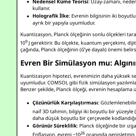
Nedensel Küme Teorisi
: Uzay-zamanı, nedens
kullanır.
Holografik İlke
: Evrenin bilgisinin iki boyutl
ayrık bir yapıyla uyumludur.
Kuantizasyon, Planck ölçeğinin sonlu ölçekleri taraf
9
10
J
gerektirir. Bu ölçekte, kuantum yerçekimi, diji
çağında, Planck ölçeğinin (
G
’ye dayalı) önemi belirs
Evren Bir Simülasyon mu: Algını
Kuantizasyon hipotezi, evrenimizin daha yüksek sev
uyumludur. COMSOL gibi fizik simülasyon yazılımla
Benzer şekilde, Planck ölçeği, evrenin hesaplama ız
Çözünürlük Karşılaştırması
: Gözlemlenebili
naif 3D tahmin, bilgiyi iki boyutlu bir yüzeyle
daha düşük boyutlu bir çerçevede kodlandığı b
Görünür Süreklilik
: Planck ölçeğinde bir ızga
26
Enflasyon, evreni ~
10
oranında genişletmiş v