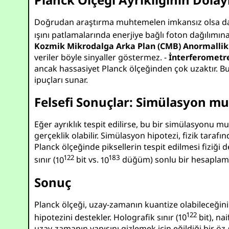
Doğrudan araştırma muhtemelen imkansız olsa da, Pla
ışını patlamalarında enerjiye bağlı foton dağılımına
Kozmik Mikrodalga Arka Plan (CMB) Anormallik
veriler böyle sinyaller göstermez. -
İnterferometr
ancak hassasiyet Planck ölçeğinden çok uzaktır. Bu y
ipuçları sunar.
Felsefi Sonuçlar: Simülasyon mu
Eğer ayrıklık tespit edilirse, bu bir simülasyonu mu 
gerçeklik olabilir. Simülasyon hipotezi, fizik taraf
Planck ölçeğinde piksellerin tespit edilmesi fiziği d
122
183
sınır (
10
bit vs.
10
düğüm) sonlu bir hesaplama çe
Sonuç
Planck ölçeği, uzay-zamanın kuantize olabileceğin
122
hipotezini destekler. Holografik sınır (
10
bit), nai
uzay-zamanın yapısını gizlemek için eğildiği bir ö