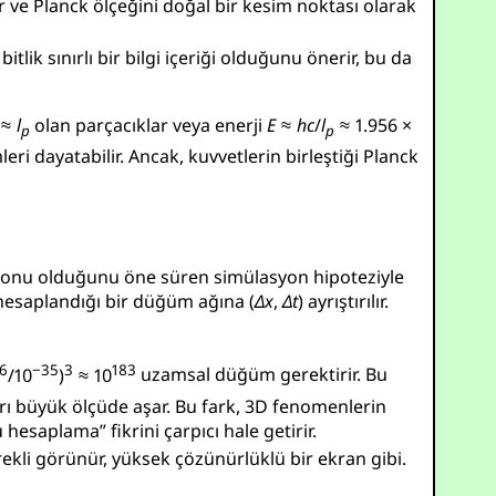
er ve Planck ölçeğini doğal bir kesim noktası olarak
bitlik sınırlı bir bilgi içeriği olduğunu önerir, bu da
≈
l
olan parçacıklar veya enerji
E
≈
h
c
/
l
≈ 1.956 ×
p
p
ri dayatabilir. Ancak, kuvvetlerin birleştiği Planck
lasyonu olduğunu öne süren simülasyon hipoteziyle
 hesaplandığı bir düğüm ağına (
Δ
x
,
Δ
t
) ayrıştırılır.
6
−35
3
183
/10
)
≈ 10
uzamsal düğüm gerektirir. Bu
nırı büyük ölçüde aşar. Bu fark, 3D fenomenlerin
esaplama” fikrini çarpıcı hale getirir.
rekli görünür, yüksek çözünürlüklü bir ekran gibi.