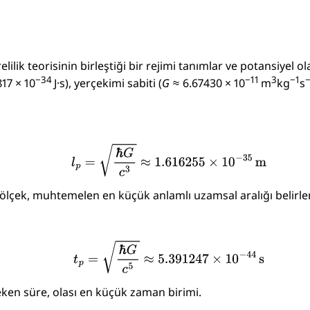
lik teorisinin birleştiği bir rejimi tanımlar ve potansiyel o
−34
−11
3
−1
17 × 10
J·s
), yerçekimi sabiti (
G
≈ 6.67430 × 10
m
kg
s
lçek, muhtemelen en küçük anlamlı uzamsal aralığı belirler
eken süre, olası en küçük zaman birimi.