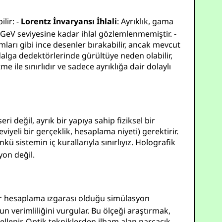
lir: -
Lorentz İnvaryansı İhlali
: Ayrıklık, gama
GeV
seviyesine kadar ihlal gözlemlenmemiştir. -
umları gibi ince desenler bırakabilir, ancak mevcut
alga dedektörlerinde gürültüye neden olabilir,
 ile sınırlıdır ve sadece ayrıklığa dair dolaylı
i değil, ayrık bir yapıya sahip fiziksel bir
iyeli bir gerçeklik, hesaplama niyeti) gerektirir.
kü sistemin iç kurallarıyla sınırlıyız. Holografik
yon değil.
bir hesaplama ızgarası olduğu simülasyon
 verimliliğini vurgular. Bu ölçeği araştırmak,
ellenir. Optik tekniklerden ilham alan parçacık