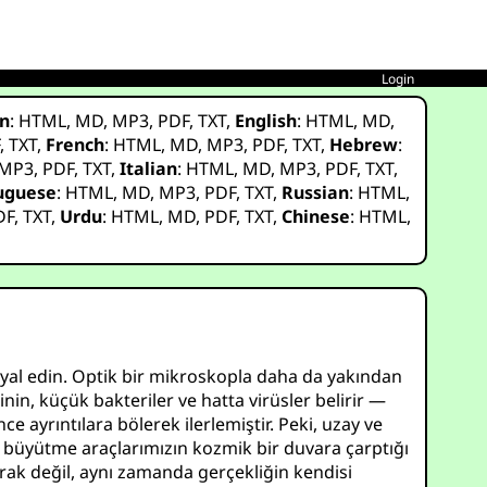
Login
n
:
HTML
,
MD
,
MP3
,
PDF
,
TXT
,
English
:
HTML
,
MD
,
F
,
TXT
,
French
:
HTML
,
MD
,
MP3
,
PDF
,
TXT
,
Hebrew
:
MP3
,
PDF
,
TXT
,
Italian
:
HTML
,
MD
,
MP3
,
PDF
,
TXT
,
uguese
:
HTML
,
MD
,
MP3
,
PDF
,
TXT
,
Russian
:
HTML
,
DF
,
TXT
,
Urdu
:
HTML
,
MD
,
PDF
,
TXT
,
Chinese
:
HTML
,
yal edin. Optik bir mikroskopla daha da yakından
in, küçük bakteriler ve hatta virüsler belirir —
e ayrıntılara bölerek ilerlemiştir. Peki, uzay ve
, büyütme araçlarımızın kozmik bir duvara çarptığı
larak değil, aynı zamanda gerçekliğin kendisi