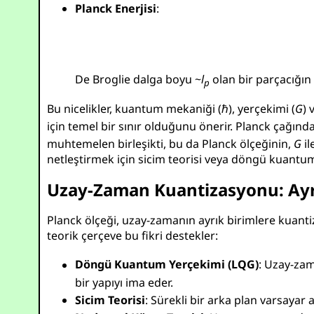
Planck Enerjisi
:
De Broglie dalga boyu ~
l
olan bir parçacığın 
p
Bu nicelikler, kuantum mekaniği (
ℏ
), yerçekimi (
G
) 
için temel bir sınır olduğunu önerir. Planck çağında
muhtemelen birleşikti, bu da Planck ölçeğinin,
G
il
netleştirmek için sicim teorisi veya döngü kuantum 
Uzay-Zaman Kuantizasyonu: Ayrı
Planck ölçeği, uzay-zamanın ayrık birimlere kuantiz
teorik çerçeve bu fikri destekler:
Döngü Kuantum Yerçekimi (LQG)
: Uzay-za
bir yapıyı ima eder.
Sicim Teorisi
: Sürekli bir arka plan varsayar