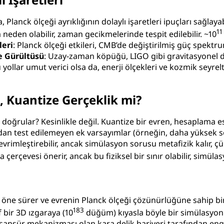
nck ölçeği ayrıklığının dolaylı işaretleri ipuçları sağlayabi
11
 neden olabilir, zaman gecikmelerinde tespit edilebilir. ~
10
leri
: Planck ölçeği etkileri, CMB’de değiştirilmiş güç spektr
e Gürültüsü
: Uzay-zaman köpüğü, LIGO gibi gravitasyonel d
ollar umut verici olsa da, enerji ölçekleri ve kozmik seyreltme
, Kuantize Gerçeklik mi?
doğrular? Kesinlikle değil. Kuantize bir evren, hesaplama eser
ından test edilemeyen ek varsayımlar (örneğin, daha yüksek sev
evrimleştirebilir, ancak simülasyon sorusu metafizik kalır, çün
rçevesi önerir, ancak bu fiziksel bir sınır olabilir, simülas
i öne sürer ve evrenin Planck ölçeği çözünürlüğüne sahip 
183
f bir 3D ızgaraya (
10
düğüm) kıyasla böyle bir simülasyonun
z-sansür mekanizması olan kara delik bariyeri tarafından eng