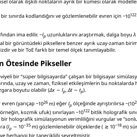
el olarak ilişkili noktaların ayrık bir kümesi olarak modell
122
u bir sınırda kodlandığını ve gözlemlenebilir evren için ~
10
ından ima edilir. ~
l
uzunluklarını araştırmak, dalga boyu
λ
p
tal bir görüntüdeki piksellere benzer ayrık uzay-zaman birimle
izdir ve bir ToE farklı bir temel ölçek tanımlayabilir.
n Ötesinde Pikseller
iyeli bir “süper bilgisayarda” çalışan bir bilgisayar simü
rında, uzay ve zaman, fiziksel etkileşimlerin bu noktalarda
gara boyutu olabilir (
Δ
x
∼
l
,
Δ
t
∼
t
).
p
p
26
2
r evren (yarıçap ~
10
m
) eğer
l
ölçeğinde ayrıştırılırsa ~
(10
p
122
 (örneğin, kozmik ufuk) sınırlayan ~
10
bitlik holografik sı
ir holografik simülasyonun verimliliğini vurgular ve “sonlu h
−35
−18
ra (
l
∼ 10
m
) gözlemlenebilir ölçeklerde (
≳ 10
m
) sü
p
e herhangi bir tanecikliği seyreltmiştir.