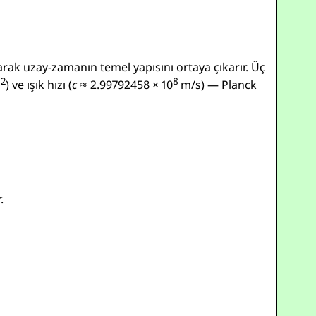
larak uzay-zamanın temel yapısını ortaya çıkarır. Üç
−2
8
) ve ışık hızı (
c
≈ 2.99792458 × 10
m/s
) — Planck
.