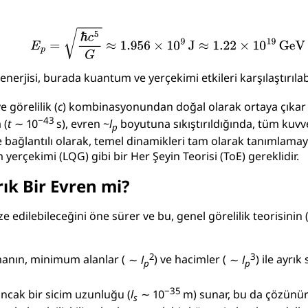
enerjisi, burada kuantum ve yerçekimi etkileri karşılaştırılabi
ve görelilik (
c
) kombinasyonundan doğal olarak ortaya çıkar ve
−43
 (
t
∼ 10
s
), evren ~
l
boyutuna sıkıştırıldığında, tüm kuvve
p
e bağlantılı olarak, temel dinamikleri tam olarak tanımlamaya
yerçekimi (LQG) gibi bir Her Şeyin Teorisi (ToE) gereklidir.
k Bir Evren mi?
e edilebileceğini öne sürer ve bu, genel görelilik teorisini
2
3
manın, minimum alanlar (
∼
l
) ve hacimler (
∼
l
) ile ayrı
p
p
−35
 ancak bir sicim uzunluğu (
l
∼ 10
m
) sunar, bu da çözünürlü
s