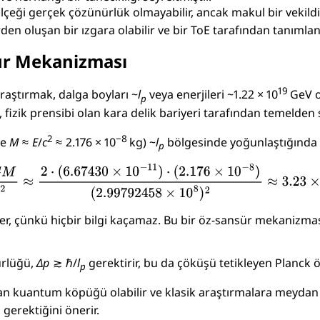
 ölçeği gerçek çözünürlük olmayabilir, ancak makul bir veki
n oluşan bir ızgara olabilir ve bir ToE tarafından tanımlanan
sür Mekanizması
19
araştırmak, dalga boyları ~
l
veya enerjileri ~
1.22 × 10
GeV
o
p
 fizik prensibi olan kara delik bariyeri tarafından temelden sı
2
−8
le
M
≈
E
/
c
≈ 2.176 × 10
kg
) ~
l
bölgesinde yoğunlaştığında b
p
zler, çünkü hiçbir bilgi kaçamaz. Bu bir öz-sansür mekanizm
rlüğü,
Δ
p
≳ ℏ/
l
gerektirir, bu da çöküşü tetikleyen Planck öl
p
n kuantum köpüğü olabilir ve klasik araştırmalara meydan o
 gerektiğini önerir.