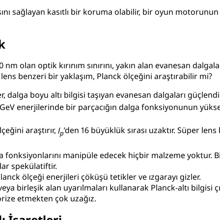
sını sağlayan kasıtlı bir koruma olabilir, bir oyun motorunu
k
00 nm olan optik kırınım sınırını, yakın alan evanesan dalgal
 lens benzeri bir yaklaşım, Planck ölçeğini araştırabilir mi?
er, dalga boyu altı bilgisi taşıyan evanesan dalgaları güçlend
GeV
enerjilerinde bir parçacığın dalga fonksiyonunun yük
lçeğini araştırır,
l
’den 16 büyüklük sırası uzaktır. Süper lens 
p
lga fonksiyonlarını manipüle edecek hiçbir malzeme yoktur. B
ar spekülatiftir.
Planck ölçeği enerjileri çöküşü tetikler ve ızgarayı gizler.
eya birleşik alan uyarılmaları kullanarak Planck-altı bilgisi 
orize etmekten çok uzağız.
ı İşaretleri