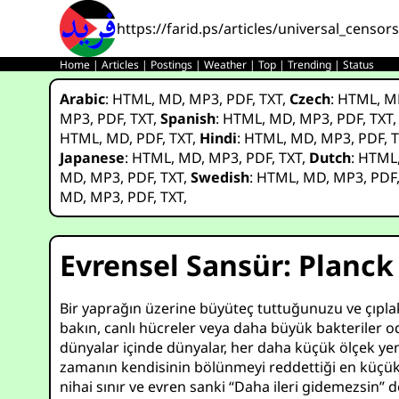
https://farid.ps/articles/universal_censor
Home
|
Articles
|
Postings
|
Weather
|
Top
|
Trending
|
Status
Arabic
:
HTML
,
MD
,
MP3
,
PDF
,
TXT
,
Czech
:
HTML
,
M
MP3
,
PDF
,
TXT
,
Spanish
:
HTML
,
MD
,
MP3
,
PDF
,
TXT
HTML
,
MD
,
PDF
,
TXT
,
Hindi
:
HTML
,
MD
,
MP3
,
PDF
,
T
Japanese
:
HTML
,
MD
,
MP3
,
PDF
,
TXT
,
Dutch
:
HTML
MD
,
MP3
,
PDF
,
TXT
,
Swedish
:
HTML
,
MD
,
MP3
,
PDF
MD
,
MP3
,
PDF
,
TXT
,
Evrensel Sansür: Planck
Bir yaprağın üzerine büyüteç tuttuğunuzu ve çıpla
bakın, canlı hücreler veya daha büyük bakteriler od
dünyalar içinde dünyalar, her daha küçük ölçek yeni 
zamanın kendisinin bölünmeyi reddettiği en küçük 
nihai sınır ve evren sanki “Daha ileri gidemezsin” d