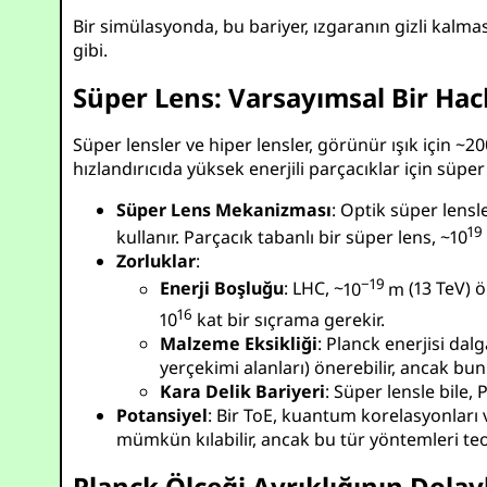
Bir simülasyonda, bu bariyer, ızgaranın gizli kalma
gibi.
Süper Lens: Varsayımsal Bir Hac
Süper lensler ve hiper lensler, görünür ışık için ~2
hızlandırıcıda yüksek enerjili parçacıklar için süper
Süper Lens Mekanizması
: Optik süper lensl
19
kullanır. Parçacık tabanlı bir süper lens, ~
10
Zorluklar
:
−19
Enerji Boşluğu
: LHC, ~
10
m
(13 TeV) ö
16
10
kat bir sıçrama gerekir.
Malzeme Eksikliği
: Planck enerjisi da
yerçekimi alanları) önerebilir, ancak bunl
Kara Delik Bariyeri
: Süper lensle bile, 
Potansiyel
: Bir ToE, kuantum korelasyonları v
mümkün kılabilir, ancak bu tür yöntemleri te
Planck Ölçeği Ayrıklığının Dolayl