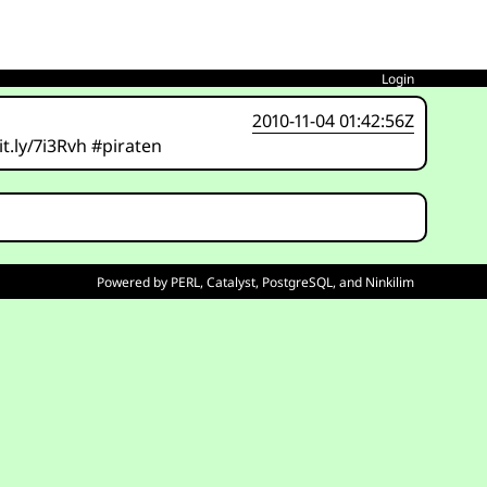
Login
2010-11-04 01:42:56Z
t.ly/7i3Rvh #piraten
Powered by
PERL
,
Catalyst
,
PostgreSQL
, and
Ninkilim