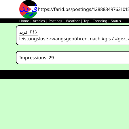
https://farid.ps/postings/12888349763101
Home
|
Articles
|
Postings
|
Weather
|
Top
|
Trending
|
Status
فريد 🇵🇸
leistungslose zwangsgebühren. nach #gis / #gez, #
Impressions: 29