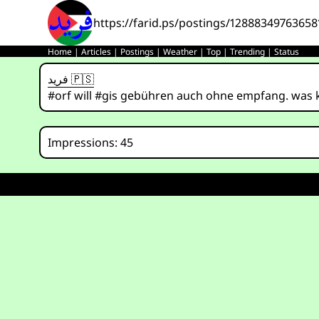
https://farid.ps/postings/12888349763658
Home
|
Articles
|
Postings
|
Weather
|
Top
|
Trending
|
Status
فريد 🇵🇸
#orf will #gis gebühren auch ohne empfang. was k
Impressions: 45