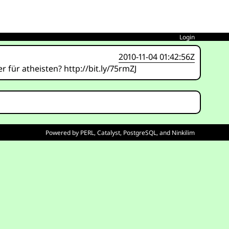
Login
2010-11-04 01:42:56Z
ür atheisten? http://bit.ly/75rmZJ
Powered by
PERL
,
Catalyst
,
PostgreSQL
, and
Ninkilim