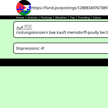
https://farid.ps/postings/1288834976738
Home
|
Articles
|
Postings
|
Weather
|
Top
|
Trending
|
Status
فريد 🇵🇸
rüstungskonzern bae kauft mensdorff-poully bei br
Impressions: 41