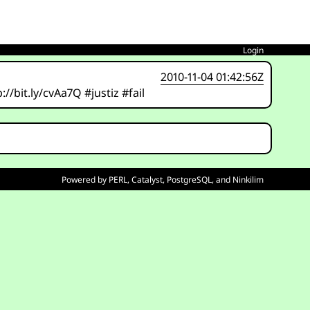
Login
2010-11-04 01:42:56Z
/bit.ly/cvAa7Q #justiz #fail
Powered by
PERL
,
Catalyst
,
PostgreSQL
, and
Ninkilim