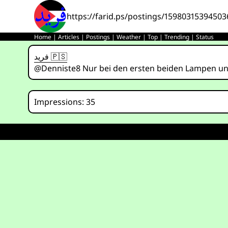
https://farid.ps/postings/15980315394503
Home
|
Articles
|
Postings
|
Weather
|
Top
|
Trending
|
Status
فريد 🇵🇸
@Denniste8 Nur bei den ersten beiden Lampen und
Impressions: 35