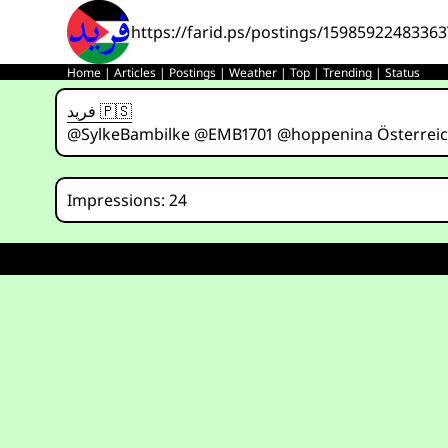
https://farid.ps/postings/1598592248336
Home
|
Articles
|
Postings
|
Weather
|
Top
|
Trending
|
Status
فريد 🇵🇸
@SylkeBambilke @EMB1701 @hoppenina Österreich (o
Impressions: 24