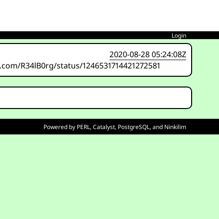
Login
2020-08-28 05:24:08Z
/x.com/R34lB0rg/status/1246531714421272581
Powered by
PERL
,
Catalyst
,
PostgreSQL
, and
Ninkilim