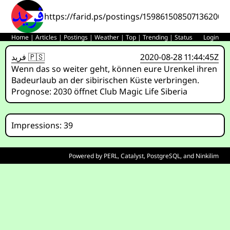
https://farid.ps/postings/1598615085071362005
Home
|
Articles
|
Postings
|
Weather
|
Top
|
Trending
|
Status
Login
فريد 🇵🇸
2020-08-28 11:44:45Z
Wenn das so weiter geht, können eure Urenkel ihren
Badeurlaub an der sibirischen Küste verbringen.
Prognose: 2030 öffnet Club Magic Life Siberia
Impressions: 39
Powered by
PERL
,
Catalyst
,
PostgreSQL
, and
Ninkilim