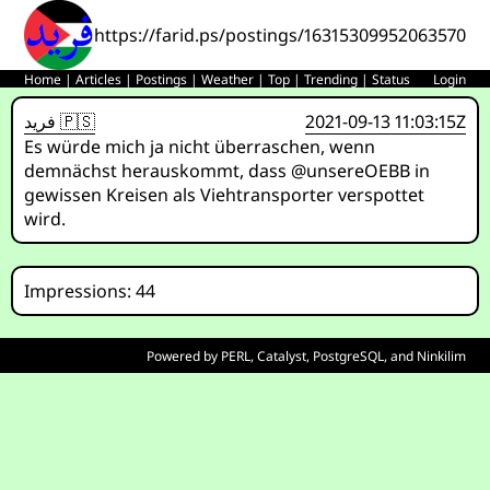
https://farid.ps/postings/1631530995206357006
Home
|
Articles
|
Postings
|
Weather
|
Top
|
Trending
|
Status
Login
فريد 🇵🇸
2021-09-13 11:03:15Z
Es würde mich ja nicht überraschen, wenn
demnächst herauskommt, dass @unsereOEBB in
gewissen Kreisen als Viehtransporter verspottet
wird.
Impressions: 44
Powered by
PERL
,
Catalyst
,
PostgreSQL
, and
Ninkilim