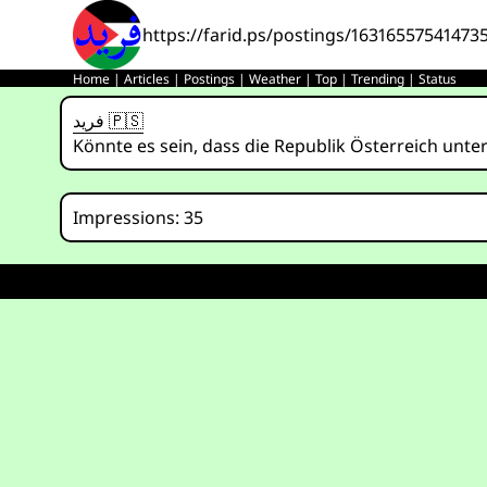
https://farid.ps/postings/16316557541473
Home
|
Articles
|
Postings
|
Weather
|
Top
|
Trending
|
Status
فريد 🇵🇸
Könnte es sein, dass die Republik Österreich un
Impressions: 35