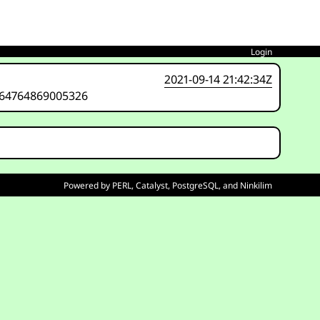
Login
2021-09-14 21:42:34Z
7764764869005326
Powered by
PERL
,
Catalyst
,
PostgreSQL
, and
Ninkilim