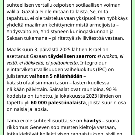
suhteellisen vertailukelpoisen sotilaallisen voiman
välillä. Gazalla ei ole mitään tällaista. Se, mitä
tapahtuu, ei ole taistelua vaan yksipuolinen hyökkäys
yhdeltä maailman kehittyneimmistä armeijoista –
Yhdysvaltojen, Yhdistyneen kuningaskunnan ja
Saksan tukemana – piiritettyä siviiliväestöä vastaan.
Maaliskuun 3. päivästä 2025 lähtien Israel on
asettanut Gazaan
täydellisen saarron
:
ei ruokaa, ei
vettä, ei lääkkeitä, ei polttoainetta
. Integroidun
elintarviketurvallisuuden vaiheluokitus (IPC) on
julistanut
vaiheen 5 nälänhädän
–
katastrofaalisimman tason – lasten kuollessa
nälkään päivittäin. Sairaalat ovat raunioina, 90 %
kodeista on tuhottu, ja lokakuusta 2023 lähtien on
tapettu yli
60 000 palestiinalaista
, joista suurin osa
on naisia ja lapsia.
Tämä ei ole suhteellisuutta; se on
hävitys
– suora
rikkomus Geneven sopimusten kieltoja vastaan,
jotka kieltävät kollektiivisen rangaistuksen, siviilien