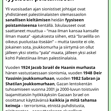
Yli vuosisadan ajan sionistiset johtajat ovat
yhdistäneet palestiinalaisten olemassaolon
sanallisen kieltämisen
heidän
fyysiseen
poistamiseensa
kentällä. Iskulauseet ovat
saattaneet muuttua – “maa ilman kansaa kansalle
ilman maata” -ajatuksesta siihen, että “Israelilla on
oikeus puolustaa itseään” – mutta tavoite ei ole.
Jokainen sota, joukkomurha ja siirtymä on ollut
jälleen yksi otettu “pala” maata, jälleen yksi askel
kohti Palestiinaa ilman palestiinalaisia.
Vuoden
1924 Jacob Israël de Haanin murhasta
hänen vastustaessaan sionismia, vuoden
1948 Deir
Yassinin joukkomurhaan
, vuoden
1982 Sabran ja
Shatilan joukkomurhaan
, Gazan lentokentän
tuhoamiseen vuonna 2001 ja 2000-luvun toistuviin
laajamittaisiin hyökkäyksiin Gazaan Israel on
osoittanut käyttävänsä
kaikkia ja mitä tahansa
keinoja
– terrorismia, etnistä puhdistusta,