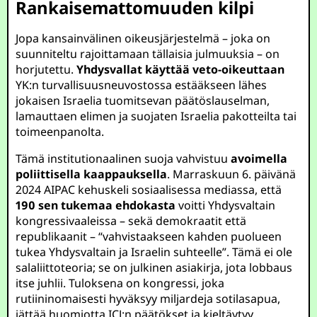
Rankaisemattomuuden kilpi
Jopa kansainvälinen oikeusjärjestelmä – joka on
suunniteltu rajoittamaan tällaisia julmuuksia – on
horjutettu.
Yhdysvallat käyttää veto-oikeuttaan
YK:n turvallisuusneuvostossa estääkseen lähes
jokaisen Israelia tuomitsevan päätöslauselman,
lamauttaen elimen ja suojaten Israelia pakotteilta tai
toimeenpanolta.
Tämä institutionaalinen suoja vahvistuu
avoimella
poliittisella kaappauksella
. Marraskuun 6. päivänä
2024 AIPAC kehuskeli sosiaalisessa mediassa, että
190 sen tukemaa ehdokasta
voitti Yhdysvaltain
kongressivaaleissa – sekä demokraatit että
republikaanit – “vahvistaakseen kahden puolueen
tukea Yhdysvaltain ja Israelin suhteelle”. Tämä ei ole
salaliittoteoria; se on julkinen asiakirja, jota lobbaus
itse juhlii. Tuloksena on kongressi, joka
rutiininomaisesti hyväksyy miljardeja sotilasapua,
jättää huomiotta ICJ:n päätökset ja kieltäytyy