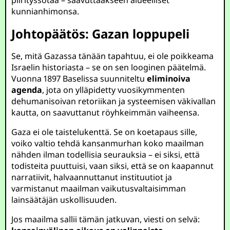
piirityssotaa – saavuttaakseen alueelliset
kunnianhimonsa.
Johtopäätös: Gazan loppupeli
Se, mitä Gazassa tänään tapahtuu, ei ole poikkeama
Israelin historiasta – se on sen looginen päätelmä.
Vuonna 1897 Baselissa suunniteltu
eliminoiva
agenda
, jota on ylläpidetty vuosikymmenten
dehumanisoivan retoriikan ja systeemisen väkivallan
kautta, on saavuttanut röyhkeimmän vaiheensa.
Gaza ei ole taistelukenttä. Se on koetapaus sille,
voiko valtio tehdä kansanmurhan koko maailman
nähden ilman todellisia seurauksia – ei siksi, että
todisteita puuttuisi, vaan siksi, että se on kaapannut
narratiivit, halvaannuttanut instituutiot ja
varmistanut maailman vaikutusvaltaisimman
lainsäätäjän uskollisuuden.
Jos maailma sallii tämän jatkuvan, viesti on selvä: