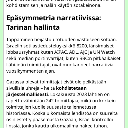
kohdistamisen ja nälän käytön sotakeinona.
Epäsymmetria narratiivissa:
Tarinan hallinta
Tappaminen heijastuu totuuden vastaiseen sotaan.
Israelin sotilastiedusteluyksikkö 8200, länsimaiset
lobbausryhmät kuten AIPAC, ADL, AJC ja UN Watch
sekä median portinvartijat, kuten BBC:n pitkäaikaiset
Lähi-idän toimittajat, ovat muokanneet narratiivia
vuosikymmenten ajan.
Gazassa olevat toimittajat eivät ole pelkästään
sivullisia uhreja – heitä
kohdistetaan
järjestelmällisesti
. Lokakuusta 2023 lähtien on
tapettu vähintään 242 toimittajaa, mikä on korkein
toimittajien kuolleisuusaste tallennetussa
historiassa. Koska ulkomaista lehdistöä on suurelta
osin estetty pääsemästä Gazaan, Israel kontrolloi
linssiä, jonka kautta ulkomaailma näkee tuhon.