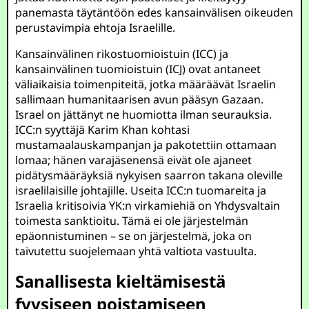
panemasta täytäntöön edes kansainvälisen oikeuden
perustavimpia ehtoja Israelille.
Kansainvälinen rikostuomioistuin (ICC) ja
kansainvälinen tuomioistuin (ICJ) ovat antaneet
väliaikaisia toimenpiteitä, jotka määräävät Israelin
sallimaan humanitaarisen avun pääsyn Gazaan.
Israel on jättänyt ne huomiotta ilman seurauksia.
ICC:n syyttäjä Karim Khan kohtasi
mustamaalauskampanjan ja pakotettiin ottamaan
lomaa; hänen varajäsenensä eivät ole ajaneet
pidätysmääräyksiä nykyisen saarron takana oleville
israelilaisille johtajille. Useita ICC:n tuomareita ja
Israelia kritisoivia YK:n virkamiehiä on Yhdysvaltain
toimesta sanktioitu. Tämä ei ole järjestelmän
epäonnistuminen – se on järjestelmä, joka on
taivutettu suojelemaan yhtä valtiota vastuulta.
Sanallisesta kieltämisestä
fyysiseen poistamiseen