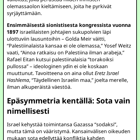
olemassaolon kieltämiseen, joita he pyrkivät
syrjäyttämään.
Ensimmäisestä sionistisesta kongressista vuonna
1897
israelilaisten johtajien sukupolvien läpi
ulottuviin lausuntoihin – Golda Meir väitti,
“Palestiinalaista kansaa ei ole olemassa,” Yosef Weitz
vaati, “Ainoa ratkaisu on Palestiina ilman arabeja,”
Rafael Eitan kutsui palestiinalaisia “torakoiksi
pullossa” – ideologinen ydin ei ole koskaan
muuttunut. Tavoitteena on aina ollut
Eretz Israel
Hashlema
, “Täydellinen Israelin maa,” joelta merelle,
ilman alkuperäistä väestöä.
Epäsymmetria kentällä: Sota vain
nimellisesti
Israel kehystää toimintansa Gazassa “sodaksi”,
mutta tämä on vääristymä. Kansainvälisen oikeuden
mukaan sota edellyttää konfliktia kahden