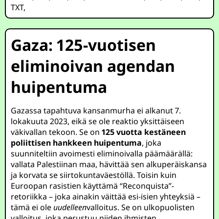
TXT
,
Gaza: 125-vuotisen
eliminoivan agendan
huipentuma
Gazassa tapahtuva kansanmurha ei alkanut 7.
lokakuuta 2023, eikä se ole reaktio yksittäiseen
väkivallan tekoon. Se on
125 vuotta kestäneen
poliittisen hankkeen huipentuma
, joka
suunniteltiin avoimesti eliminoivalla päämäärällä:
vallata Palestiinan maa, hävittää sen alkuperäiskansa
ja korvata se siirtokuntaväestöllä. Toisin kuin
Euroopan rasistien käyttämä “Reconquista”-
retoriikka – joka ainakin väittää esi-isien yhteyksiä –
tämä ei ole
uudelleen
valloitus. Se on ulkopuolisten
valloitus, joka perustuu niiden ihmisten