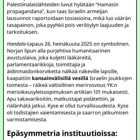
Palestiinalaislähteiden luvut hylätään “Hamasin
propagandana”, kun taas Israelin armeijan
lausunnot raportoidaan tosiasioina, mikä luo väärän
tasapainon, joka pyyhkii pois verilöylyn laajuuden ja
tarkoituksen.
Handala
-tapaus 26. heinäkuuta 2025 on symbolinen.
Norjan lipun alla purjehtiva humanitaarinen
avustuslaiva, joka kuljetti lääkäreitä,
parlamentaarikkoja, toimittajia ja
äidinmaidonkorviketta nälkää näkeville lapsille,
kaapattiin
kansainvälisillä vesillä
Israelin joukkojen
toimesta – räikeä valtiollinen merirosvous YK:n
merioikeusyleissopimuksen artiklan 101 mukaisesti.
Apu takavarikoitiin, matkustajat pidätettiin, ja
nälänhätä jatkui. Kyse ei ollut turvallisuudesta. Kyse
oli todistajien vaientamisesta ja saarron jatkumisen
varmistamisesta.
Epäsymmetria instituutioissa: