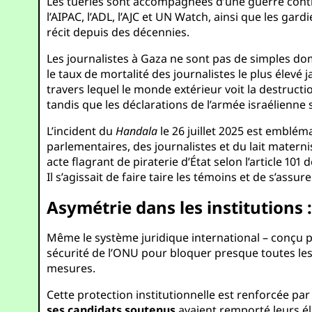
Les tueries sont accompagnées d’une guerre contre
l’AIPAC, l’ADL, l’AJC et UN Watch, ainsi que les ga
récit depuis des décennies.
Les journalistes à Gaza ne sont pas de simples do
le taux de mortalité des journalistes le plus élevé 
travers lequel le monde extérieur voit la destruc
tandis que les déclarations de l’armée israélienne
L’incident du
Handala
le 26 juillet 2025 est emblém
parlementaires, des journalistes et du lait matern
acte flagrant de piraterie d’État selon l’article 101
Il s’agissait de faire taire les témoins et de s’assur
Asymétrie dans les institutions :
Même le système juridique international – conçu po
sécurité de l’ONU pour bloquer presque toutes les 
mesures.
Cette protection institutionnelle est renforcée pa
ses candidats soutenus
avaient remporté leurs él