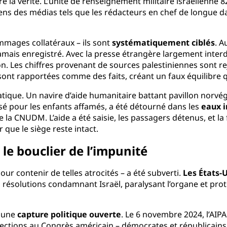
 la vérité. L’unité de renseignement militaire israélienne
rdiens des médias tels que les rédacteurs en chef de longue 
mmages collatéraux – ils sont
systématiquement ciblés
. A
jamais enregistré. Avec la presse étrangère largement interdit
tion. Les chiffres provenant de sources palestiniennes sont
 sont rapportées comme des faits, créant un faux équilibre q
atique. Un navire d’aide humanitaire battant pavillon norv
isé pour les enfants affamés, a été détourné dans les
eaux i
 de la CNUDM. L’aide a été saisie, les passagers détenus, et la
er que le siège reste intact.
 le bouclier de l’impunité
ur contenir de telles atrocités – a été subverti.
Les États-U
résolutions condamnant Israël, paralysant l’organe et proté
r une
capture politique ouverte
. Le 6 novembre 2024, l’AIP
ections au Congrès américain – démocrates et républicains