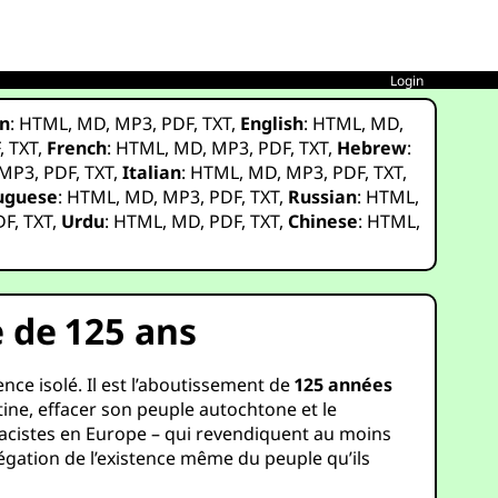
Login
n
:
HTML
,
MD
,
MP3
,
PDF
,
TXT
,
English
:
HTML
,
MD
,
F
,
TXT
,
French
:
HTML
,
MD
,
MP3
,
PDF
,
TXT
,
Hebrew
:
MP3
,
PDF
,
TXT
,
Italian
:
HTML
,
MD
,
MP3
,
PDF
,
TXT
,
uguese
:
HTML
,
MD
,
MP3
,
PDF
,
TXT
,
Russian
:
HTML
,
DF
,
TXT
,
Urdu
:
HTML
,
MD
,
PDF
,
TXT
,
Chinese
:
HTML
,
 de 125 ans
nce isolé. Il est l’aboutissement de
125 années
tine, effacer son peuple autochtone et le
 racistes en Europe – qui revendiquent au moins
égation de l’existence même du peuple qu’ils