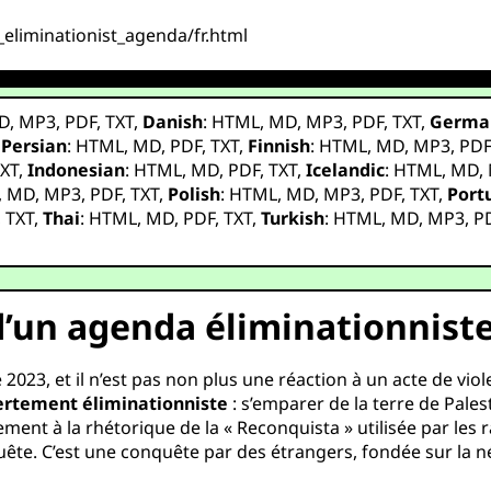
_eliminationist_agenda/fr.html
D
,
MP3
,
PDF
,
TXT
,
Danish
:
HTML
,
MD
,
MP3
,
PDF
,
TXT
,
Germa
,
Persian
:
HTML
,
MD
,
PDF
,
TXT
,
Finnish
:
HTML
,
MD
,
MP3
,
PD
XT
,
Indonesian
:
HTML
,
MD
,
PDF
,
TXT
,
Icelandic
:
HTML
,
MD
,
,
MD
,
MP3
,
PDF
,
TXT
,
Polish
:
HTML
,
MD
,
MP3
,
PDF
,
TXT
,
Port
,
TXT
,
Thai
:
HTML
,
MD
,
PDF
,
TXT
,
Turkish
:
HTML
,
MD
,
MP3
,
P
d’un agenda éliminationniste
23, et il n’est pas non plus une réaction à un acte de viole
vertement éliminationniste
: s’emparer de la terre de Pales
ment à la rhétorique de la « Reconquista » utilisée par les
ête. C’est une conquête par des étrangers, fondée sur la n