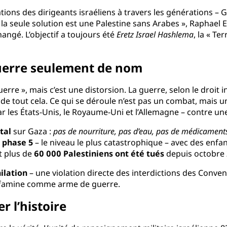
ions des dirigeants israéliens à travers les générations – G
 « la seule solution est une Palestine sans Arabes », Raphael 
hangé. L’objectif a toujours été
Eretz Israel Hashlema
, la « Te
guerre seulement de nom
rre », mais c’est une distorsion. La guerre, selon le droit 
 de tout cela. Ce qui se déroule n’est pas un combat, mais u
les États-Unis, le Royaume-Uni et l’Allemagne – contre une 
tal
sur Gaza :
pas de nourriture, pas d’eau, pas de médicament
 phase 5
– le niveau le plus catastrophique – avec des enfa
t plus de
60 000 Palestiniens ont été tués
depuis octobre 
ilation
– une violation directe des interdictions des Conve
de la famine comme arme de guerre.
r l’histoire