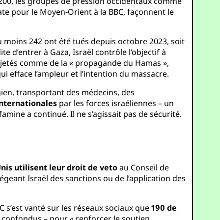
 8200, les groupes de pression occidentaux comme
date pour le Moyen-Orient à la BBC, façonnent le
u moins 242 ont été tués depuis octobre 2023, soit
e d’entrer à Gaza, Israël contrôle l’objectif à
 rejetés comme de la « propagande du Hamas »,
ui efface l’ampleur et l’intention du massacre.
égien, transportant des médecins, des
nternationales
par les forces israéliennes – un
 famine a continué. Il ne s’agissait pas de sécurité.
nis utilisent leur droit de veto
au Conseil de
geant Israël des sanctions ou de l’application des
AC s’est vanté sur les réseaux sociaux que
190 de
 confondus – pour « renforcer le soutien