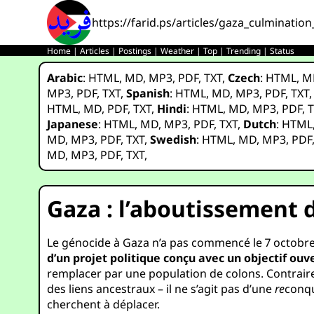
https://farid.ps/articles/gaza_culmination
Home
|
Articles
|
Postings
|
Weather
|
Top
|
Trending
|
Status
Arabic
:
HTML
,
MD
,
MP3
,
PDF
,
TXT
,
Czech
:
HTML
,
M
MP3
,
PDF
,
TXT
,
Spanish
:
HTML
,
MD
,
MP3
,
PDF
,
TXT
HTML
,
MD
,
PDF
,
TXT
,
Hindi
:
HTML
,
MD
,
MP3
,
PDF
,
T
Japanese
:
HTML
,
MD
,
MP3
,
PDF
,
TXT
,
Dutch
:
HTML
MD
,
MP3
,
PDF
,
TXT
,
Swedish
:
HTML
,
MD
,
MP3
,
PDF
MD
,
MP3
,
PDF
,
TXT
,
Gaza : l’aboutissement 
Le génocide à Gaza n’a pas commencé le 7 octobre 20
d’un projet politique conçu avec un objectif ou
remplacer par une population de colons. Contraire
des liens ancestraux – il ne s’agit pas d’une
re
conqu
cherchent à déplacer.