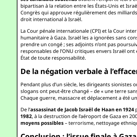
bipartisan à la relation entre les États-Unis et Isra
Congrès qui approuve régulièrement des milliards d’
droit international à Israël.
La Cour pénale internationale (CPI) et la Cour inte
humanitaire à Gaza. Israël les a ignorées sans co
prendre un congé ; ses adjoints n’ont pas poursuivi 
responsables de l’ONU critiques envers Israël ont 
État de toute responsabilité.
De la négation verbale à l’effa
Pendant plus d’un siècle, les dirigeants sionistes o
slogans ont peut-être changé – de « une terre sans 
Chaque guerre, massacre et déplacement a été une a
De l’
assassinat de Jacob Israël de Haan en 1924
p
1982
, à la destruction de l’aéroport de Gaza en 200
moyens possibles
– terrorisme, nettoyage ethniqu
Conclusion : l’issue finale à Gaza