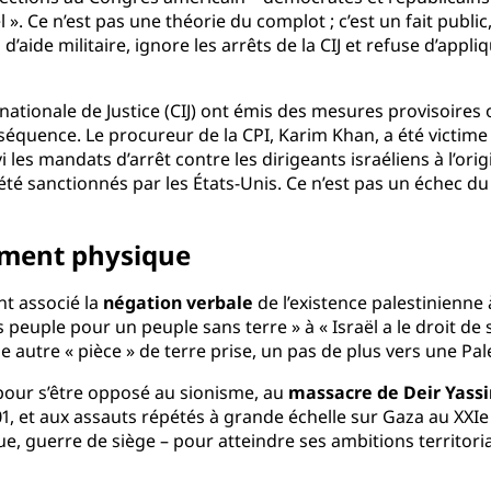
ël ». Ce n’est pas une théorie du complot ; c’est un fait publi
aide militaire, ignore les arrêts de la CIJ et refuse d’appl
rnationale de Justice (CIJ) ont émis des mesures provisoires 
nséquence. Le procureur de la CPI, Karim Khan, a été victim
les mandats d’arrêt contre les dirigeants israéliens à l’orig
été sanctionnés par les États-Unis. Ce n’est pas un échec du
cement physique
nt associé la
négation verbale
de l’existence palestinienne à
peuple pour un peuple sans terre » à « Israël a le droit de s
utre « pièce » de terre prise, un pas de plus vers une Pale
our s’être opposé au sionisme, au
massacre de Deir Yassi
1, et aux assauts répétés à grande échelle sur Gaza au XXIe s
e, guerre de siège – pour atteindre ses ambitions territoria