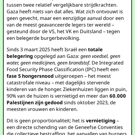
tussen twee relatief vergelijkbare strijdkrachten.
Gaza heeft niets van dat alles. Wat zich ontvouwt is
geen gevecht, maar een eenzijdige aanval door een
van de meest geavanceerde legers ter wereld –
gesteund door de VS, het VK en Duitsland – tegen
een belegerde burgerbevolking.
Sinds 3 maart 2025 heeft Israël een
totale
belegering
opgelegd aan Gaza:
geen voedsel, geen
water, geen medicijnen, geen brandstof
. De Integrated
Food Security Phase Classification (IPC) heeft een
fase 5 hongersnood
uitgeroepen – het meest
catastrofale niveau – met dagelijks stervende
kinderen van de honger. Ziekenhuizen liggen in puin,
90% van de huizen is vernietigd en meer dan
60.000
Palestijnen zijn gedood
sinds oktober 2023, de
meesten vrouwen en kinderen.
Dit is geen proportionaliteit; het is
vernietiging
–
een directe schending van de Geneefse Conventies
die collectieve bestraffing, het aanvallen van burgers