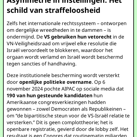
schild van straffeloosheid
Zelfs het internationale rechtssysteem – ontworpen
om dergelijke wreedheden in te dammen – is
ondermijnd. De
VS gebruiken hun vetorecht
in de
VN-Veiligheidsraad om vrijwel elke resolutie die
Israël veroordeelt te blokkeren, waardoor het
orgaan wordt verlamd en Israël wordt beschermd
tegen sancties of handhaving.
Deze institutionele bescherming wordt versterkt
door
openlijke politieke overname
. Op 6
november 2024 pochte AIPAC op sociale media dat
190 van hun gesteunde kandidaten
hun
Amerikaanse congresverkiezingen hadden
gewonnen – zowel Democraten als Republikeinen –
om “de bipartitische steun voor de VS-Israël relatie te
versterken.” Dit is geen complottheorie; het is
openbare registratie, gevierd door de lobby zelf. Het
resultaat is een Congres dat routinematig miljarden