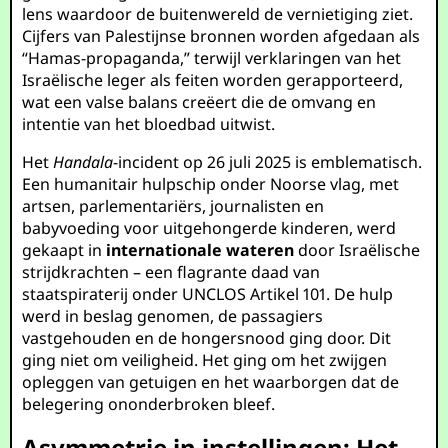
lens waardoor de buitenwereld de vernietiging ziet.
Cijfers van Palestijnse bronnen worden afgedaan als
“Hamas-propaganda,” terwijl verklaringen van het
Israëlische leger als feiten worden gerapporteerd,
wat een valse balans creëert die de omvang en
intentie van het bloedbad uitwist.
Het
Handala
-incident op 26 juli 2025 is emblematisch.
Een humanitair hulpschip onder Noorse vlag, met
artsen, parlementariërs, journalisten en
babyvoeding voor uitgehongerde kinderen, werd
gekaapt in
internationale wateren
door Israëlische
strijdkrachten – een flagrante daad van
staatspiraterij onder UNCLOS Artikel 101. De hulp
werd in beslag genomen, de passagiers
vastgehouden en de hongersnood ging door. Dit
ging niet om veiligheid. Het ging om het zwijgen
opleggen van getuigen en het waarborgen dat de
belegering ononderbroken bleef.
Asymmetrie in instellingen: Het