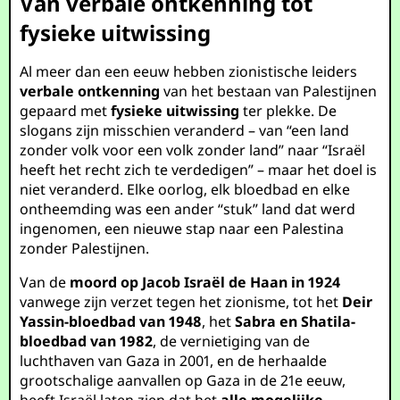
Van verbale ontkenning tot
fysieke uitwissing
Al meer dan een eeuw hebben zionistische leiders
verbale ontkenning
van het bestaan van Palestijnen
gepaard met
fysieke uitwissing
ter plekke. De
slogans zijn misschien veranderd – van “een land
zonder volk voor een volk zonder land” naar “Israël
heeft het recht zich te verdedigen” – maar het doel is
niet veranderd. Elke oorlog, elk bloedbad en elke
ontheemding was een ander “stuk” land dat werd
ingenomen, een nieuwe stap naar een Palestina
zonder Palestijnen.
Van de
moord op Jacob Israël de Haan in 1924
vanwege zijn verzet tegen het zionisme, tot het
Deir
Yassin-bloedbad van 1948
, het
Sabra en Shatila-
bloedbad van 1982
, de vernietiging van de
luchthaven van Gaza in 2001, en de herhaalde
grootschalige aanvallen op Gaza in de 21e eeuw,