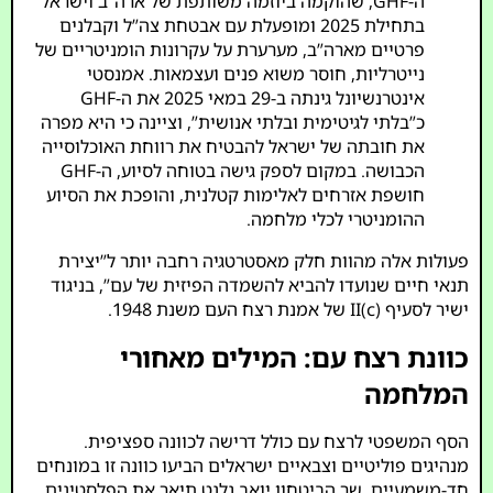
ה-GHF, שהוקמה ביוזמה משותפת של ארה”ב וישראל
בתחילת 2025 ומופעלת עם אבטחת צה”ל וקבלנים
פרטיים מארה”ב, מערערת על עקרונות הומניטריים של
נייטרליות, חוסר משוא פנים ועצמאות. אמנסטי
אינטרנשיונל גינתה ב-29 במאי 2025 את ה-GHF
כ”בלתי לגיטימית ובלתי אנושית”, וציינה כי היא מפרה
את חובתה של ישראל להבטיח את רווחת האוכלוסייה
הכבושה. במקום לספק גישה בטוחה לסיוע, ה-GHF
חושפת אזרחים לאלימות קטלנית, והופכת את הסיוע
ההומניטרי לכלי מלחמה.
פעולות אלה מהוות חלק מאסטרטגיה רחבה יותר ל”יצירת
תנאי חיים שנועדו להביא להשמדה הפיזית של עם”, בניגוד
ישיר לסעיף II(c) של אמנת רצח העם משנת 1948.
כוונת רצח עם: המילים מאחורי
המלחמה
הסף המשפטי לרצח עם כולל דרישה לכוונה ספציפית.
מנהיגים פוליטיים וצבאיים ישראלים הביעו כוונה זו במונחים
חד-משמעיים. שר הביטחון יואב גלנט תיאר את הפלסטינים