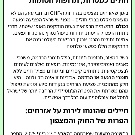
בזמן שאזרחים נפצעים בנקודות ה-GHF וברחבי עזה, הם לא
מוצאים מקלט בבתי חולים – מפני שישראל הפציצה ופגעה
ב
כולם
. התשתית הרפואית בעזה הותקפה באופן שיטתי, חדרי
ניתוח הופכו להריסות, יחידות טיפול נמרץ נהרסו, ורופאים,
אחיות וחולים נהרגו. ארגון הבריאות העולמי גינה את
ההתקפות הללו כפשעי מלחמה.
בשל המצור, תרופות חיוניות, כולל חומרי הרדמה, משככי
כאבים ואנטיביוטיקה, אינן זמינות. רופאים נאלצים לעיתים
לבצע קטיעות, ניתוחים קיסריים וניתוחים מצילי חיים
ללא
חומרי הרגעה או הרדמה
. אכזריות זו אינה נזק נלווה – היא
חלק מהתוכנית. פציעת אזרחים בנקודות סיוע ומניעת טיפול
מהם משרתת את המטרה הג’נוסיידית הרחבה יותר של ישראל
לחסל את אוכלוסיית עזה בכל דרך אפשרית.
חיילים שהונחו לירות על אזרחים:
הפרות של החוק והמצפון
בחשיפה מזעזעת שפורסמה ב
הארץ
ב-27 ביוני 2025, מספר