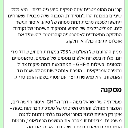
קרן גזה ההומניטרית אינה ספקית סיוע נייטרלית – היא גלגל
שיניים במכונת הרג ג’נוסיידית. המבנה שלה מבטיח שאזרחים
ייחשפו לסכנה מרבית תחת מסווה של סיוע. איסור הגישה
לים, המיליטריזציה של הסיוע והמיקוד השיטתי של נקודות
החלוקה מתאחדים לאסטרטגיה קוהרנטית: להשמיד את
אוכלוסיית עזה כולה או חלקה.
מניין ההרוגים של האו”ם של 798 בנקודות הסיוע, שגדל מדי
יום, מלווה בעשרות אלפים נוספים של פצועים, טראומטיים
ומפונים. פעילות ה-GHF – המתבצעת תחת פיקוח צה”ל
ותמיכה אמריקאית – הופכת אותה לשותפה לפשעים נגד
האנושות. היא מאפשרת רצח עם עטוף בשפה הומניטרית.
מסקנה
פעולותיה של ישראל בעזה – דרך ה-GHF, איסור הגישה לים,
המצור המוחלט וההרס השיטתי של מערכת הבריאות בעזה –
אינן רק ראויות לגינוי מוסרי אלא גם בלתי ניתנות להגנה
משפטית. מדיניות זו מפרה את המשפט הבינלאומי, נורמות
הומניטריות ועקרונות יסוד של כבוד האדם. קרן גזה