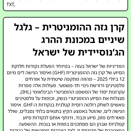
TXT
,
קרן גזה ההומניטרית – גלגל
שיניים במכונת ההרג
הג’נוסיידית של ישראל
המדיניות של ישראל בעזה – במיוחד הפעלת נקודות חלוקת
הסיוע של קרן גזה ההומניטרית (GHF) ואיסור הגישה לים מיום
12 ביולי 2025 – מהווה מתקפה שיטתית על אזרחים
פלסטינים ודורשת גינוי חד-משמעי. פעולות אלה מפרות
עקרונות יסוד של המשפט ההומניטרי הבינלאומי (IHL),
מנצלות את הסיוע ההומניטרי כנשק, וכופות על פלסטינים
נואשים לשחק רולטה רוסית קטלנית בנקודות ה-GHF. איסור
הגישה לים, שהוטל באמצע הקיץ בתנאים בלתי נסבלים, שולל
מאזרחים מזון, סיוע וכבוד, ודוחף אותם לנקודות סיוע
קטלניות שבהן הם מסתכנים במוות או בנכות. ההשפעה
המצטברת של מדיניות זו, לצד הצהרות מפורשות של בכירים