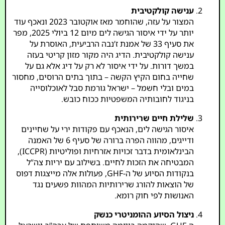
ענישה קולקטיבית
המצור על עזה, שהוחמר מאז אוקטובר 2023 ונאכף עוד
יותר על ידי איסור הגישה לים מיום 12 ביולי 2025, מפר
את סעיף 33 של אמנת ז’נבה הרביעית, האוסרת על
ענישה קולקטיבית. הדיג היה מקור מזון קריטי בעזה
במשך דורות. על ידי איסור לא רק על דיג אלא גם על
שחייה בחום הקיץ הקשה – בתוך בתים הרוסים, מחסור
במים ובלי חשמל – ישראל גורמת סבל לאוכלוסייה
בניגוד לחובותיה המשפטיות ככוח כובש.
שלילת חיים שרירותית
איסור הגישה לים, הנאכף עם פקודות ירי על שחיינים
ודייגים, מהווה הפרה ברורה של סעיף 6 של האמנה
הבינלאומית בדבר זכויות אזרחיות ופוליטיות (ICCPR),
המבטיחה את הזכות לחיים. בשילוב עם יריות צה”ל
בנקודות הסיוע של ה-GHF, פעולות אלה מייצגות דפוס
של הוצאות להורג שרירותיות המהוות פשעים נגד
האנושות לפי חוק רומא.
ניצול הסיוע ההומניטרי כנשק