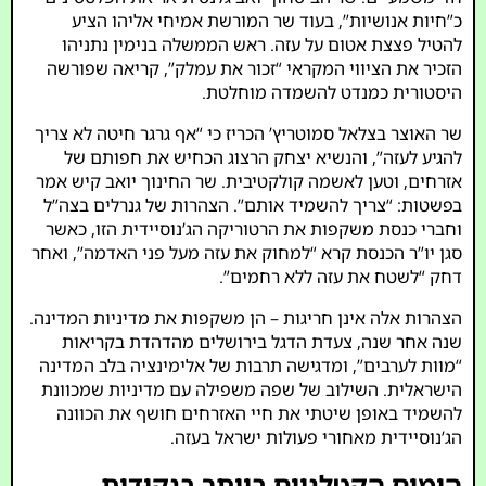
כ”חיות אנושיות”, בעוד שר המורשת אמיחי אליהו הציע
להטיל פצצת אטום על עזה. ראש הממשלה בנימין נתניהו
הזכיר את הציווי המקראי “זכור את עמלק”, קריאה שפורשה
היסטורית כמנדט להשמדה מוחלטת.
שר האוצר בצלאל סמוטריץ’ הכריז כי “אף גרגר חיטה לא צריך
להגיע לעזה”, והנשיא יצחק הרצוג הכחיש את חפותם של
אזרחים, וטען לאשמה קולקטיבית. שר החינוך יואב קיש אמר
בפשטות: “צריך להשמיד אותם”. הצהרות של גנרלים בצה”ל
וחברי כנסת משקפות את הרטוריקה הג’נוסיידית הזו, כאשר
סגן יו”ר הכנסת קרא “למחוק את עזה מעל פני האדמה”, ואחר
דחק “לשטח את עזה ללא רחמים”.
הצהרות אלה אינן חריגות – הן משקפות את מדיניות המדינה.
שנה אחר שנה, צעדת הדגל בירושלים מהדהדת בקריאות
“מוות לערבים”, ומדגישה תרבות של אלימינציה בלב המדינה
הישראלית. השילוב של שפה משפילה עם מדיניות שמכוונת
להשמיד באופן שיטתי את חיי האזרחים חושף את הכוונה
הג’נוסיידית מאחורי פעולות ישראל בעזה.
הימים הקטלניים ביותר בנקודות