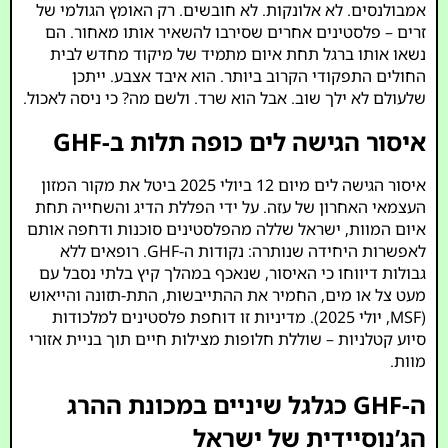
אמבולנסים. לא אלונקות. לא חובשים. רק האומץ הגולמי של
זרים – פלסטינים אחרים שסירבו להשאיר אותו מאחור. הם
נשאו אותו ברגל תחת איום מתמיד של מיקוד מחדש לבית
החולים התפקודי הקרוב ביותר. הוא איבד אצבע. ייתכן
שלעולם לא ילך שוב. אבל הוא שרד. ולשם מה? כי ניסה לאכול.
איסור הגישה לים כופה תלות ב-GHF
איסור הגישה לים מיום 12 ביולי 2025 ביטל את מקור המזון
העצמאי האחרון של עזה. על ידי הפללת הדיג והשחייה תחת
איום המוות, ישראל שללה מהפלסטינים סוכנות ודחפה אותם
לאפשרות היחידה שנותרה: נקודות ה-GHF. רופאים ללא
גבולות דיווחו כי האיסור, שנאכף במהלך קיץ בלתי נסבל עם
מעט צל או מים, החמיר את ההתייבשות, התת-תזונה והייאוש
(MSF, יולי 2025). מדיניות זו דוחפת פלסטינים למלכודות
סיוע קטלניות – שוללת חלופות מצילות חיים תוך בניית אזורי
מוות.
ה-GHF כגלגל שיניים במכונת ההרג
הג’נוסיידית של ישראל