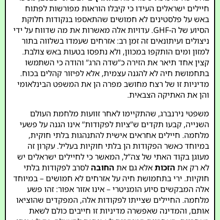
חיילים ישראלים העידו כי קיבלו הוראות מפורשות לפתוח
באש על פלסטינים לא חמושים שהתאספו בנקודות חלוקת
הסיוע של ה-GHF. עדויות אלה מאשרות את מה שדווח על ידי
ניצולים ועיתונאים זה זמן רב: אזרחים שעמדו בשלווה בתור
למזון ומים הותקפו במכוון, ולא נתפסו בטעות באש צולבת.
קצין אחד תיאר את הזירה כ”שדה הרג” והודה כי השתמשו
בתחמושת חיה לא להגנה עצמית, אלא לפיזור קהלים בכוח.
מדיניות זו של רצח מחושב מפרה הן את המשפט הבינלאומי
והן את האתיקה הצבאית.
משפטי נירנברג, שהתקיימו לאחר זוועות מלחמת העולם
השנייה, קבעו תקדים ש”ציות לפקודות” אינו הגנה על פשעי
מלחמה. חיילים אחראים אישית להתנהגות בלתי חוקית,
במיוחד כאשר הפקודות הן בלתי חוקיות בעליל. עקרון זה
מעוגן בקוד האתי של צה”ל, המאשר כי לחיילים ישראלים יש
לא רק את
הזכות
אלא גם את
החובה
לסרב לפקודות בלתי
חוקיות. ירי בתחמושת חיה על אזרחים לא חמושים – במיוחד
אלה המבקשים סיוע הומניטרי – אינו אזור אפור: זהו פשע
מלחמה. החיילים שצייתו לפקודות אלה, המפקדים שהוציאו
אותם, והמדינה שאפשרה מדיניות זו חייבים כולם לשאת