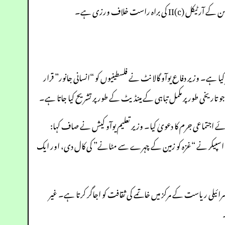
ہے۔ وزیر دفاع یوآو گالانٹ نے فلسطینیوں کو “انسانی جانور” قرار
و”، جو تاریخی طور پر مکمل تباہی کے مینڈیٹ کے طور پر تشریح کیا جاتا ہے۔
وئے اجتماعی جرم کا دعویٰ کیا۔ وزیر تعلیم یوآو کیش نے صاف کہا:
یں، ایک نائب اسپیکر نے “غزہ کو زمین کے چہرے سے مٹانے” کی کال دی، اور ایک
ائیلی ریاست کے مرکز میں خاتمے کی ثقافت کو اجاگر کرتا ہے۔ غیر