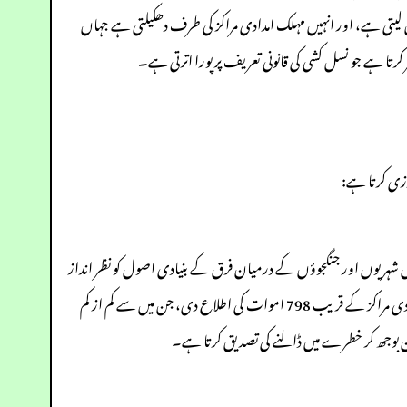
لیتی ہے، اور انہیں مہلک امدادی مراکز کی طرف دھکیلتی ہے جہاں
کرتا ہے جو نسل کشی کی قانونی تعریف پر پورا اترتی ہے۔
ورزی کرتا ہے:
ائیل شہریوں اور جنگجوؤں کے درمیان فرق کے بنیادی اصول کو نظر انداز
کرتا ہے، جو جنیوا کنونشنز کے اضافی پروٹوکول I کے آرٹیکل 48 میں درج ہے۔ اقوام متحدہ کے انسانی حقوق کے دفتر نے مئی 2025 کے آخر سے امدادی مراکز کے قریب 798 اموات کی اطلاع دی، جن میں سے کم از کم