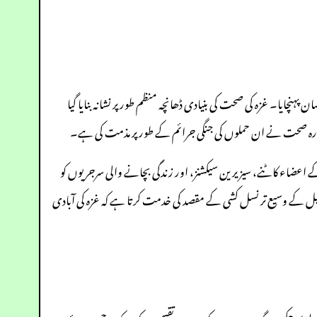
ان پہنچایا۔ غزہ کی صحت کی بنیادی ڈھانچہ منظم طور پر نشانہ بنایا گیا
لمی ادارہ صحت نے ان حملوں کی جنگی جرائم کے طور پر مذمت کی ہے۔
کے اعضاء کاٹنے، سیزیرین سیکشنز، اور زندگی بچانے والی سرجریوں کو
سرائیل کے وسیع تر نسل کشی کے مقصد کی خدمت کرتا ہے کہ غزہ کی آبادی