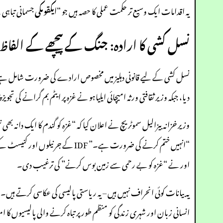
یہ اقدامات ایک وسیع تر حکمت عملی کا حصہ ہیں جو “
ا
ی
ک
ق
و
م
ک
ی
جسمانی تباہی کے لیے حالا
نسل کشی کا ارادہ: جنگ کے پیچھے کے الفاظ
نسل کشی کے لیے قانونی دہلیز میں مخصوص ارادے کی ضرورت شامل ہے۔ اسر
دیا، جبکہ وزیر ثقافتی ورثہ امیچائی ایلیاہو نے غزہ پر ایٹم بم گرانے کی تجو
وزیر خزانہ بیزالیل سموٹریچ نے اعلان کیا کہ “غزہ کو گندم کا ایک دانہ
“انہیں ختم کرنے کی ضرورت ہے۔”
اور نے “غزہ کو بے رحمی سے زمین بوس کرنے” کی ترغیب دی۔
یہ بیانات کوئی انحراف نہیں ہیں – یہ ریاستی پالیسی کی عکاسی کرتے ہی
انسانی زبان اور شہری زندگی کو منظم طور پر تباہ کرنے والی پالیسیوں ک