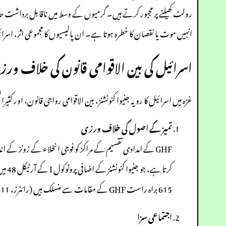
رولٹ کھیلنے پر مجبور کرتے ہیں۔ گرمیوں کے وسط میں ناقابل برداشت ح
انہیں موت یا نقصان کا خطرہ ہوتا ہے۔ ان پالیسیوں کا مجموعی اثر، اسرائ
اسرائیل کی بین الاقوامی قانون کی خلاف ورز
غزہ میں اسرائیل کا رویہ جنیوا کنونشنز، بین الاقوامی رواجی قانون، اور کث
تمیز کے اصول کی خلاف ورزی
GHF کے امدادی تقسیم کے مراکز کو فوجی انخلاء کے زونز کے 
615 براہ راست GHF کے مقامات سے منسلک ہیں (رائٹرز، 11 جولائی 2025)۔ IDF کا عملہ باقاعدگی سے ان ہجوم پر گولی چلاتا ہے، جو شہریوں کو جان بوجھ کر خطرے میں ڈالنے کی تصدیق کرتا ہے۔
اجتماعی سزا