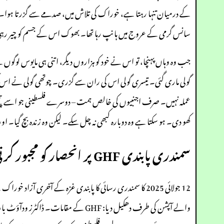
سانس گرمی کے عروج میں ہانپ رہا تھا۔ بھوک اس کے جسم کو چیر رہی تھی۔ اس کے پاس کوئی چارہ
جب وہ وہاں پہنچا، تو اس نے خود کو ہزاروں دیگر، اتنی ہی مایوس لوگوں سے
گولی ماری گئی۔ تیسری گولی اس کی ران سے گزری۔ چوتھی گولی نے اس کی ری
عملہ نہیں۔ صرف اجنبیوں کی خالص ہمت – دوسرے فلسطینی جو اسے پی
کھو دی۔ ہو سکتا ہے وہ دوبارہ کبھی نہ چل سکے۔ لیکن وہ زندہ بچ گیا
سمندری پابندی GHF پر انحصار کو مجبور کرتی ہے
12 جولائی 2025 کا سمندری رسائی کا پابندی غزہ کے آخری آز
والے آپشن کی طرف دھکیل دیا: GHF کے م