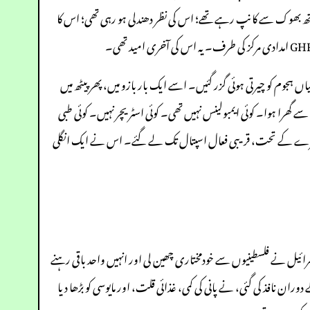
ورے دن کچھ نہیں کھایا تھا۔ اس کے ہاتھ بھوک سے کانپ رہے تھے؛ اس کی نظر دھندلی ہو رہی تھی؛ اس کا
ں ہجوم کو چیرتی ہوئی گزر گئیں۔ اسے ایک بار بازو میں، پھر پیٹھ میں
 گھرا ہوا۔ کوئی ایمبولینس نہیں تھی۔ کوئی اسٹریچر نہیں۔ کوئی طبی
خطرے کے تحت، قریبی فعال اسپتال تک لے گئے۔ اس نے ایک انگلی
کر، اسرائیل نے فلسطینیوں سے خودمختاری چھین لی اور انہیں واحد باقی رہنے
میوں کے دوران نافذ کی گئی، نے پانی کی کمی، غذائی قلت، اور مایوسی کو بڑھا دیا