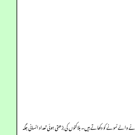
الے نمونے کو دکھاتے ہیں۔ ہلاکتوں کی بڑھتی ہوئی تعداد انسانی جگہ