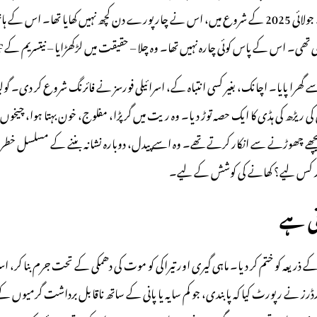
کے درمیان تنہا رہتا ہے، خوراک کی تلاش میں، صدمے سے گزرتا ہوا۔ جولائی 2025 کے شروع میں، اس نے چار پ
 نہیں تھا۔ وہ چلا – حقیقت میں لڑکھڑایا – نیتسریم کے GHF امدادی مرکز کی طرف۔ یہ اس کی آخری امید تھی۔
 گھرا پایا۔ اچانک، بغیر کسی انتباہ کے، اسرائیلی فورسز نے فائرنگ شروع کر دی۔ گولیا
ڑھ کی ہڈی کا ایک حصہ توڑ دیا۔ وہ ریت میں گر پڑا، مفلوج، خون بہتا ہوا، چیخوں سے
چھے چھوڑنے سے انکار کرتے تھے۔ وہ اسے پیدل، دوبارہ نشانہ بننے کے مسلسل 
۔ اور کس لیے؟ کھانے کی کوشش کے لیے۔
اد خوراک کے ذریعہ کو ختم کر دیا۔ ماہی گیری اور تیراکی کو موت کی دھمکی کے تحت جرم بنا 
قامات۔ ڈاکٹرز ودآؤٹ بارڈرز نے رپورٹ کیا کہ پابندی، جو کم سایہ یا پانی کے ساتھ ناقابل برداشت گر