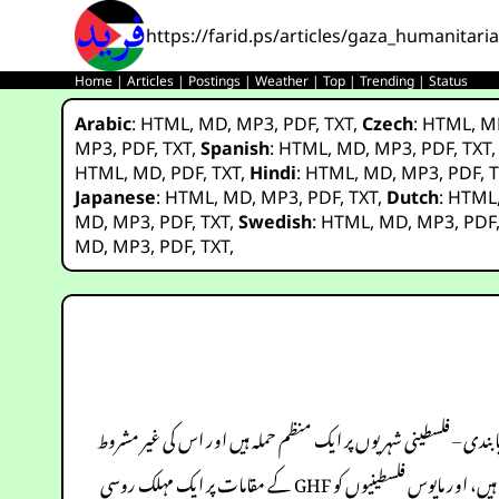
https://farid.ps/articles/gaza_humanitari
Home
|
Articles
|
Postings
|
Weather
|
Top
|
Trending
|
Status
Arabic
:
HTML
,
MD
,
MP3
,
PDF
,
TXT
,
Czech
:
HTML
,
M
MP3
,
PDF
,
TXT
,
Spanish
:
HTML
,
MD
,
MP3
,
PDF
,
TXT
HTML
,
MD
,
PDF
,
TXT
,
Hindi
:
HTML
,
MD
,
MP3
,
PDF
,
T
Japanese
:
HTML
,
MD
,
MP3
,
PDF
,
TXT
,
Dutch
:
HTML
MD
,
MP3
,
PDF
,
TXT
,
Swedish
:
HTML
,
MD
,
MP3
,
PDF
MD
,
MP3
,
PDF
,
TXT
,
ینٹیرین فاونڈیشن (GHF) کے امدادی تقسیم کے مراکز کا آپریشن اور 12 جولائی 2025 کو سمندری رسائی پر پابندی – فلسطینی شہریوں پر ایک منظم حملہ ہیں اور اس کی غیر مشروط
مذمت کی ضرورت ہے۔ یہ اقدامات بین الاقوامی انسانی حقوق کے قانون (IHL) کے بنیادی اصولوں کی خلاف ورزی کرتے ہیں، انسانی امداد کو ہتھیار بناتے ہیں، اور مایوس فلسطینیوں کو GHF کے مقامات پر ایک مہلک روسی