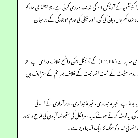
اکتوبر 2023 سے شدت اختیار کرنے والی غزہ کی ناکہ بندی، اور 12 جولائی 2025 کے سمندری رسائی کے پابندی کے ذریعے مزید نافذ کی گئی، چوتھے جنیوا کنونشن کے آرٹیکل 33 کی خلاف ورزی کرتی ہے، جو اجتماعی سزا کو
باہ شدہ گھروں، پانی کی کمی، اور بجلی کی عدم موجودگی کے درمیان –
سمندری پابندی، تیراکوں اور ماہی گیروں کے خلاف فوری طور پر گولی چلانے کے احکامات کے ساتھ نافذ کی گئی، شہری اور سیاسی حقوق کے بین الاقوامی معاہدے (ICCPR) کے آرٹیکل 6 کی واضح خلاف ورزی ہے، جو
ی سیکیورٹی اور امریکی نجی ٹھیکیداروں کے ساتھ چلایا جاتا ہے، غیر جانبداری، غیرجانبداری، اور آزادی کے انسانی
اور غیر انسانی” قرار دیتے ہوئے اس کی مذمت کی، یہ نوٹ کرتے ہوئے کہ یہ اسرائیل کی مقبوضہ آبادی کی فلاح و بہبود