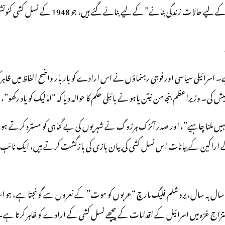
ت زندگی بنانے” کے لیے بنائے گئے ہیں، جو 1948 کے نسل کشی کنونشن کے آرٹیکل II(c) کی براہ راست خلاف ورزی ہے۔
ائیلی سیاسی اور فوجی رہنماؤں نے اس ارادے کو بار بار واضح الفاظ میں ظاہر کیا 
یز پیش کی۔ وزیراعظم بنجامن نیتن یاہو نے بائبلی حکم کا حوالہ دیا کہ “امالیک کو یاد رکھ
 بھی نہیں ملنا چاہیے”، اور صدر آئزک ہرزوگ نے شہریوں کی بے گناہی کو مسترد کرتے ہ
 IDF کے جرنیلوں اور کنیسٹ کے اراکین کے بیانات اس نسل کشی کی بیان بازی کی بازگشت کرتے ہ
ں۔ سال بہ سال، یروشلم فلیگ مارچ “عربوں کو موت” کے نعروں سے گونجتا ہے، جو اسر
ا امتزاج غزہ میں اسرائیل کے اقدامات کے پیچھے نسل کشی کے ارادے کو ظاہر کرتا ہے۔