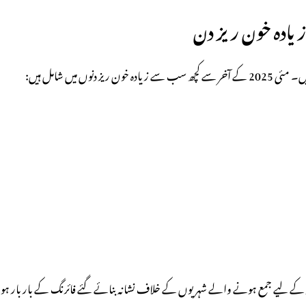
 میں شامل ہیں:
 کے لیے جمع ہونے والے شہریوں کے خلاف نشانہ بنائے گئے فائرنگ کے بار بار ہونے و