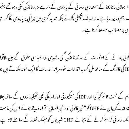
ہم ذریعہ رہا ہے۔ نہ صرف مچھلی پکڑنے بلکہ شدید گرمی میں تیراکی پر پابندی لگا کر – ت
ادی پر مصائب مسلط کرتا ہے۔
GHF، جو 2025 کے اوائل میں ایک مشترکہ امریکی-اسرائیلی اقدام کے تحت قائم کیا گیا اور IDF ک
اصولوں کو نقصان پہنچاتا ہے۔ ایمنسٹی انٹرنیشنل کے 29 مئی 2025 کے بیان نے GHF کو “غیر قانونی 
دد کے سامنے لاتا ہے، انسانی امداد کو جنگ کا ایک آلہ بنا دیتا ہے۔