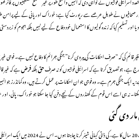
 صحافیوں نے طویل عرصے سے رپورٹ کیا ہے: خوراک اور پانی کے لیے پرامن طور پر قطار
اور تسلیم کیا کہ زندہ گولیوں کا استعمال خود دفاع کے لیے نہیں بلکہ ہجوم کو زبردستی م
ر قائم کی کہ “صرف احکامات کی پیروی کرنا” جنگی جرائم کا دفاع نہیں ہے۔ فوجی غیر 
حق
بلکہ
فرض
ہے کہ غیر قان
ہے: یہ ایک جنگی جرم ہے۔ وہ فوجی جو ان احکامات پر عمل کرتے ہیں، وہ کمانڈرز جو ان
 سکتا۔ نہ ہی اسے اس قوم کے کھنڈروں کے نیچے دفن کیا جا سکتا جو خوراک، پانی،
مار دی گئی
میں یہاں اپنے ایک قریبی دوست، غزہ کے ایک