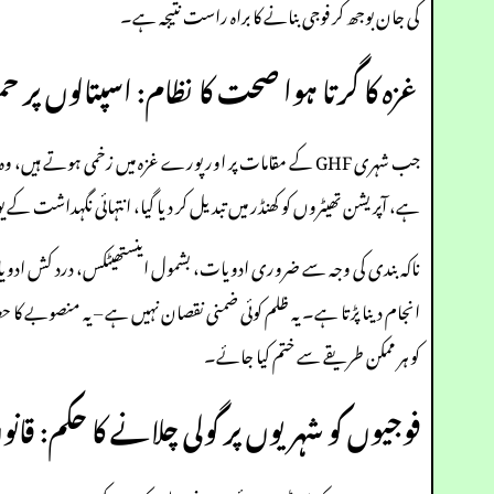
کی جان بوجھ کر فوجی بنانے کا براہ راست نتیجہ ہے۔
غزہ کا گرتا ہوا صحت کا نظام: اسپتالوں پر ح
جب شہری GHF کے مقامات پر اور پورے غزہ میں زخمی ہوتے ہیں، وہ اسپتالوں میں پناہ نہیں پاتے – کیونکہ اسرائیل نے
ہے، آپریشن تھیٹروں کو کھنڈر میں تبدیل کر دیا گیا، انتہائی نگہداشت ک
ناکہ بندی کی وجہ سے ضروری ادویات، بشمول اینستھیٹکس، درد کش ادویات، ا
انجام دینا پڑتا ہے۔ یہ ظلم کوئی ضمنی نقصان نہیں ہے – یہ منصوبے کا ح
کو ہر ممکن طریقے سے ختم کیا جائے۔
فوجیوں کو شہریوں پر گولی چلانے کا حکم: قا