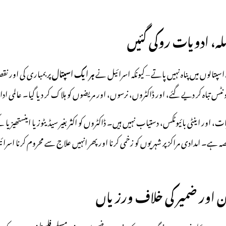
ملہ، ادویات روکی گئیں
ہر ایک اسپتال
پر بمباری کی اور نقص
ے یونٹس تباہ کر دیے گئے، اور ڈاکٹروں، نرسوں، اور مریضوں کو ہلاک کر دیا گیا۔ عا
ور اینٹی بائیوٹکس، دستیاب نہیں ہیں۔ ڈاکٹروں کو اکثر بغیر سیڈیٹوز یا اینستھیزیا 
صہ ہے۔ امدادی مراکز پر شہریوں کو زخمی کرنا اور پھر انہیں علاج سے محروم کرنا ا
نون اور ضمیر کی خلاف ورزیاں