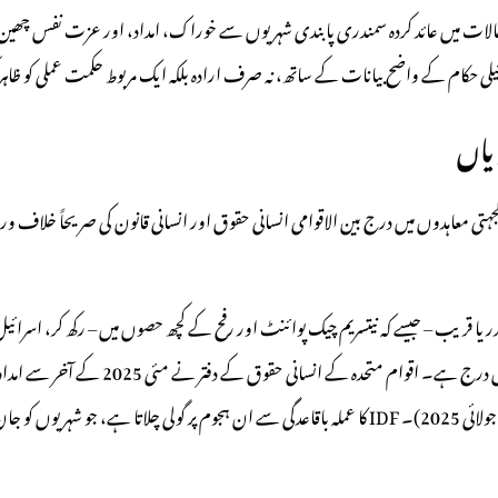
الات میں عائد کردہ سمندری پابندی شہریوں سے خوراک، امداد، اور عزت نفس چھین 
یلی حکام کے واضح بیانات کے ساتھ، نہ صرف ارادہ بلکہ ایک مربوط حکمت عملی کو ظاہر 
یاں
یرالجہتی معاہدوں میں درج بین الاقوامی انسانی حقوق اور انسانی قانون کی صریحاً خلاف 
اندر یا قریب – جیسے کہ نیتسریم چیک پوائنٹ اور رفح کے کچھ حصوں میں – رکھ کر، اسر