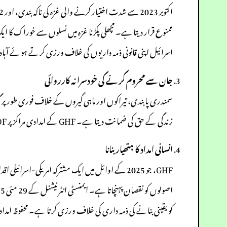
ممنوع قرار دیتا ہے۔ مچھلی پکڑنا غزہ میں نسلوں سے خوراک کا ایک ا
اسرائیل اپنی قانونی ذمہ داریوں کی خلاف ورزی کرتے ہوئے آب
جان سے محروم کرنے کی خودسرانہ کارروائی
زندگی کے حق کی ضمانت دیتا ہے۔ GHF کے امدادی مراکز پر IDF کی فائرنگ کے ساتھ مل کر، یہ اقدامات خودسرانہ اعدامات کا ایک نمونہ دکھاتے ہیں جو روم سٹیٹ کے تحت انسانیت کے خلاف جرائم کے مترادف ہیں۔
انسانی امداد کا ہتھیار بنانا
کو یقینی بنانے کی ذمہ داری کی خلاف ورزی کرتا ہے۔ محفوظ امداد تک رسائی فراہم کرنے کے بجائے، GHF شہریوں کو مہلک تش