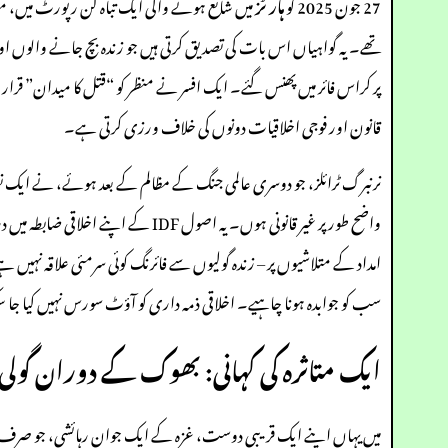
27 جون 2025 کو
ہارٹز
تھے۔ یہ گواہیاں اس بات کی تصدیق کرتی ہیں جو زندہ بچ جانے والوں اور
پر کراس فائر میں پھنس گئے۔ ایک افسر نے منظر کو “قتل کا میدان” قرار دیا 
قانون اور فوجی اخلاقیات دونوں کی خلاف ورزی کرتی ہے۔
نرنبرگ ٹرائلز، جو دوسری عالمی جنگ کے مظالم کے بعد ہوئے، نے ایک نظی
واضح طور پر غیر قانونی ہوں۔ یہ اصول IDF کے اپنے اخلاقی ضابطہ میں درج ہے، جو تصدیق کرتا ہے کہ اسرائیلی فوجیوں کو نہ صرف
امداد کے متلاشیوں پر – زندہ گولیوں سے فائرنگ کوئی سرمئی علاقہ نہیں 
سب کو جوابدہ ہونا چاہیے۔ اخلاقی ذمہ داری کو آؤٹ سورس نہیں کیا جا
ایک متاثرہ کی کہانی: بھوک کے دوران گولی 