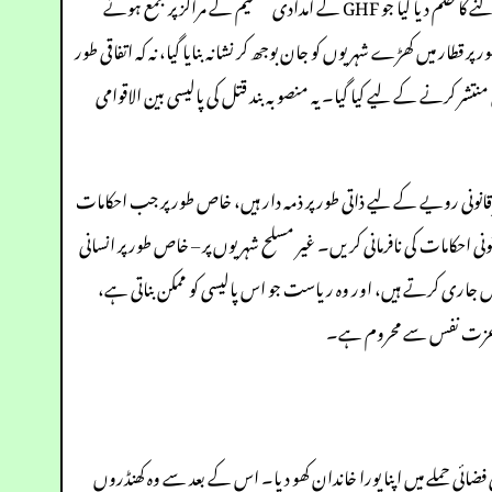
میں شائع ہونے والی ایک تباہ کن رپورٹ میں، متعدد اسرائیلی فوجیوں نے گواہی دی کہ انہیں واضح طور پر غیر مسلح فلسطینیوں پر فائر کھولنے کا حکم دیا گیا جو GHF کے امدادی تقسیم کے مراکز پر جمع ہوئے
 میں کھڑے شہریوں کو جان بوجھ کر نشانہ بنایا گیا، نہ کہ اتفاقی طور
نتشر کرنے کے لیے کیا گیا۔ یہ منصوبہ بند قتل کی پالیسی بین الاقوامی
قانونی رویے کے لیے ذاتی طور پر ذمہ دار ہیں، خاص طور پر جب احکامات
ونی احکامات کی نافرمانی کریں۔ غیر مسلح شہریوں پر – خاص طور پر انسانی
ہیں جاری کرتے ہیں، اور وہ ریاست جو اس پالیسی کو ممکن بناتی ہے،
 اور عزت نفس سے محروم ہے۔
 جوان رہائشی، جو صرف 20 سال کا ہے، کی ذاتی کہانی شیئر کرنا چاہتا ہوں۔ اس نے 2024 میں ایک اسرائیلی فضائی حملے میں اپنا پورا خاندان کھو دیا۔ اس کے بعد سے وہ کھنڈروں