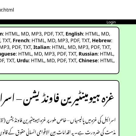
r.html
Login
n
:
HTML
,
MD
,
MP3
,
PDF
,
TXT
,
English
:
HTML
,
MD
,
F
,
TXT
,
French
:
HTML
,
MD
,
MP3
,
PDF
,
TXT
,
Hebrew
:
MP3
,
PDF
,
TXT
,
Italian
:
HTML
,
MD
,
MP3
,
PDF
,
TXT
,
uguese
:
HTML
,
MD
,
MP3
,
PDF
,
TXT
,
Russian
:
HTML
,
DF
,
TXT
,
Urdu
:
HTML
,
MD
,
PDF
,
TXT
,
Chinese
:
HTML
,
غزہ ہیومینٹیرین فاونڈیشن – اسرا