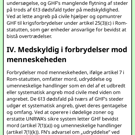
undersøgelse, og GHF’s manglende flytning af steder
på trods af 613 dødsfald tyder på medskyldighed.
Ved at lette angreb på civile hjælper og opmuntrer
GHF til krigsforbrydelser under artikel 25(3)(c) i Rom-
statutten, som gør enheder ansvarlige for bevidst at
bistå overtrædelser.
IV. Medskyldig i forbrydelser mod
menneskeheden
Forbrydelser mod menneskeheden, ifølge artikel 7 i
Rom-statutten, omfatter mord, udryddelse og
umenneskelige handlinger som en del af et udbredt
eller systematisk angreb mod civile med viden om
angrebet. De 613 dødsfald på tværs af GHF’s steder
udgør et systematisk angreb, givet deres gentagelse
og omfang. Ved at operere i dødelige zoner og
erstatte UNRWA’s sikre system letter GHF bevidst
mord (artikel 7(1)(a)) og umenneskelige handlinger
(artikel 7(1)(k)). FN’s advarsel om „udryddelse” ved