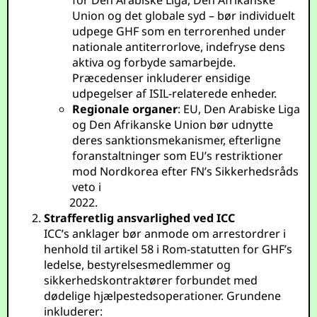
for Den Arabiske Liga, Den Afrikanske
Union og det globale syd – bør individuelt
udpege GHF som en terrorenhed under
nationale antiterrorlove, indefryse dens
aktiva og forbyde samarbejde.
Præcedenser inkluderer ensidige
udpegelser af ISIL-relaterede enheder.
Regionale organer
: EU, Den Arabiske Liga
og Den Afrikanske Union bør udnytte
deres sanktionsmekanismer, efterligne
foranstaltninger som EU’s restriktioner
mod Nordkorea efter FN’s Sikkerhedsråds
veto i
Strafferetlig ansvarlighed ved ICC
ICC’s anklager bør anmode om arrestordrer i
henhold til artikel 58 i Rom-statutten for GHF’s
ledelse, bestyrelsesmedlemmer og
sikkerhedskontraktører forbundet med
dødelige hjælpestedsoperationer. Grundene
inkluderer: