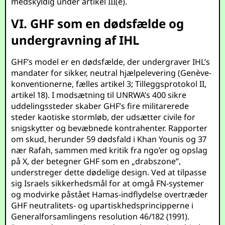
medskyldig under artikel III(e).
VI. GHF som en dødsfælde og
undergravning af IHL
GHF’s model er en dødsfælde, der undergraver IHL’s
mandater for sikker, neutral hjælpelevering (Genève-
konventionerne, fælles artikel 3; Tilleggsprotokol II,
artikel 18). I modsætning til UNRWA’s 400 sikre
uddelingssteder skaber GHF’s fire militarerede
steder kaotiske stormløb, der udsætter civile for
snigskytter og bevæbnede kontrahenter. Rapporter
om skud, herunder 59 dødsfald i Khan Younis og 37
nær Rafah, sammen med kritik fra ngo’er og opslag
på X, der betegner GHF som en „drabszone”,
understreger dette dødelige design. Ved at tilpasse
sig Israels sikkerhedsmål for at omgå FN-systemer
og modvirke påstået Hamas-indflydelse overtræder
GHF neutralitets- og upartiskhedsprincipperne i
Generalforsamlingens resolution 46/182 (1991).