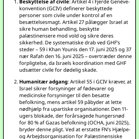
Beskyttelse af civile
: Artikel 4 i Fjerde Genève-
konvention (GCIV) definerer beskyttede
personer som civile under kontrol af en
besættelsesmagt. Artikel 27 pålægger Israel at
sikre human behandling, beskytte
palæstinensere mod vold og sikre deres
sikkerhed. De systematiske drab ved GHF’s
steder – 59 i Khan Younis den 17. juni 2025 og 37
nær Rafah den 16. juni 2025 – overtræder denne
forpligtelse, da Israels koordination med GHF
udsætter civile for dødelig skade.
Humanitær adgang
: Artikel 55 i GCIV kræver, at
Israel sikrer forsyninger af fødevarer og
medicinske forsyninger til den besatte
befolkning, mens artikel 59 påbyder at lette
nødhjælp fra upartiske organisationer. Den 11-
ugers blokade, der forårsagede hungersnød
for 80 % af Gazas befolkning (OCHA, juni 2025),
bryder denne pligt. Ved at erstatte FN’s Hjælpe-
og Arbejdsorganisation for Palæstinensiske