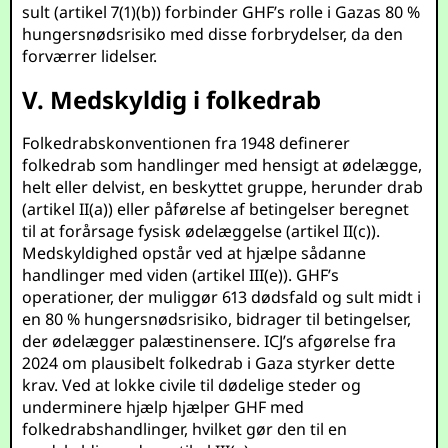
sult (artikel 7(1)(b)) forbinder GHF’s rolle i Gazas 80 %
hungersnødsrisiko med disse forbrydelser, da den
forværrer lidelser.
V. Medskyldig i folkedrab
Folkedrabskonventionen fra 1948 definerer
folkedrab som handlinger med hensigt at ødelægge,
helt eller delvist, en beskyttet gruppe, herunder drab
(artikel II(a)) eller påførelse af betingelser beregnet
til at forårsage fysisk ødelæggelse (artikel II(c)).
Medskyldighed opstår ved at hjælpe sådanne
handlinger med viden (artikel III(e)). GHF’s
operationer, der muliggør 613 dødsfald og sult midt i
en 80 % hungersnødsrisiko, bidrager til betingelser,
der ødelægger palæstinensere. ICJ’s afgørelse fra
2024 om plausibelt folkedrab i Gaza styrker dette
krav. Ved at lokke civile til dødelige steder og
underminere hjælp hjælper GHF med
folkedrabshandlinger, hvilket gør den til en