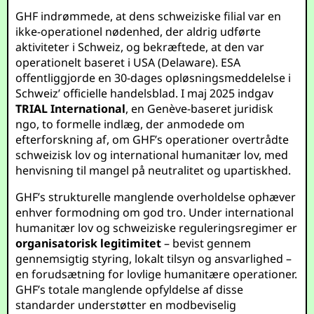
GHF indrømmede, at dens schweiziske filial var en
ikke-operationel nødenhed, der aldrig udførte
aktiviteter i Schweiz, og bekræftede, at den var
operationelt baseret i USA (Delaware). ESA
offentliggjorde en 30-dages opløsningsmeddelelse i
Schweiz’ officielle handelsblad. I maj 2025 indgav
TRIAL International
, en Genève-baseret juridisk
ngo, to formelle indlæg, der anmodede om
efterforskning af, om GHF’s operationer overtrådte
schweizisk lov og international humanitær lov, med
henvisning til mangel på neutralitet og upartiskhed.
GHF’s strukturelle manglende overholdelse ophæver
enhver formodning om god tro. Under international
humanitær lov og schweiziske reguleringsregimer er
organisatorisk legitimitet
– bevist gennem
gennemsigtig styring, lokalt tilsyn og ansvarlighed –
en forudsætning for lovlige humanitære operationer.
GHF’s totale manglende opfyldelse af disse
standarder understøtter en modbeviselig