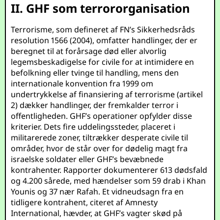
II. GHF som terrororganisation
Terrorisme, som defineret af FN’s Sikkerhedsråds
resolution 1566 (2004), omfatter handlinger, der er
beregnet til at forårsage død eller alvorlig
legemsbeskadigelse for civile for at intimidere en
befolkning eller tvinge til handling, mens den
internationale konvention fra 1999 om
undertrykkelse af finansiering af terrorisme (artikel
2) dækker handlinger, der fremkalder terror i
offentligheden. GHF’s operationer opfylder disse
kriterier. Dets fire uddelingssteder, placeret i
militarerede zoner, tiltrækker desperate civile til
områder, hvor de står over for dødelig magt fra
israelske soldater eller GHF’s bevæbnede
kontrahenter. Rapporter dokumenterer 613 dødsfald
og 4.200 sårede, med hændelser som 59 drab i Khan
Younis og 37 nær Rafah. Et vidneudsagn fra en
tidligere kontrahent, citeret af Amnesty
International, hævder, at GHF’s vagter skød på