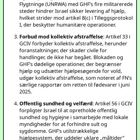
Flygtninge (UNRWA) med GHF’s fire militarerede
steder hindrer Israel sikker levering af hjælp,
hvilket strider mod artikel 8(c) i Tilleggsprotokol
I, der beskytter humanitære operationer.
Forbud mod kollektiv afstraffelse
: Artikel 33 i
GCIV forbyder kollektiv afstraffelse, herunder
foranstaltninger, der skader civile for
handlinger, de ikke har begået. Blokaden og
GHF’s dødelige operationer, der begrænser
hjælp og udsætter hjælpesøgende for vold,
udgør kollektiv afstraffelse, som noteret af FN’s
særlige rapportør om retten til fødevarer i juni
2025.
Offentlig sundhed og velfærd
: Artikel 56 i GCIV
forpligter Israel til at opretholde offentlig
sundhed og hygiejne i samarbejde med lokale
myndigheder for at forhindre sult og
sygdomme. GHF’s utilstrækkelige
hjælpesystem, der uddeler uklare „måltider”