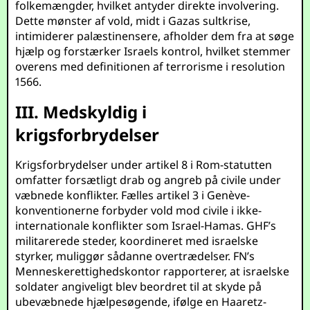
folkemængder, hvilket antyder direkte involvering.
Dette mønster af vold, midt i Gazas sultkrise,
intimiderer palæstinensere, afholder dem fra at søge
hjælp og forstærker Israels kontrol, hvilket stemmer
overens med definitionen af terrorisme i resolution
1566.
III. Medskyldig i
krigsforbrydelser
Krigsforbrydelser under artikel 8 i Rom-statutten
omfatter forsætligt drab og angreb på civile under
væbnede konflikter. Fælles artikel 3 i Genève-
konventionerne forbyder vold mod civile i ikke-
internationale konflikter som Israel-Hamas. GHF’s
militarerede steder, koordineret med israelske
styrker, muliggør sådanne overtrædelser. FN’s
Menneskerettighedskontor rapporterer, at israelske
soldater angiveligt blev beordret til at skyde på
ubevæbnede hjælpesøgende, ifølge en Haaretz-