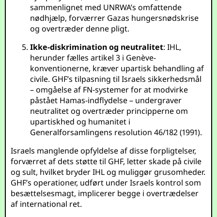
sammenlignet med UNRWA’s omfattende
nødhjælp, forværrer Gazas hungersnødskrise
og overtræder denne pligt.
Ikke-diskrimination og neutralitet
: IHL,
herunder fælles artikel 3 i Genève-
konventionerne, kræver upartisk behandling af
civile. GHF’s tilpasning til Israels sikkerhedsmål
– omgåelse af FN-systemer for at modvirke
påstået Hamas-indflydelse – undergraver
neutralitet og overtræder principperne om
upartiskhed og humanitet i
Generalforsamlingens resolution 46/182 (1991).
Israels manglende opfyldelse af disse forpligtelser,
forværret af dets støtte til GHF, letter skade på civile
og sult, hvilket bryder IHL og muliggør grusomheder.
GHF’s operationer, udført under Israels kontrol som
besættelsesmagt, implicerer begge i overtrædelser
af international ret.