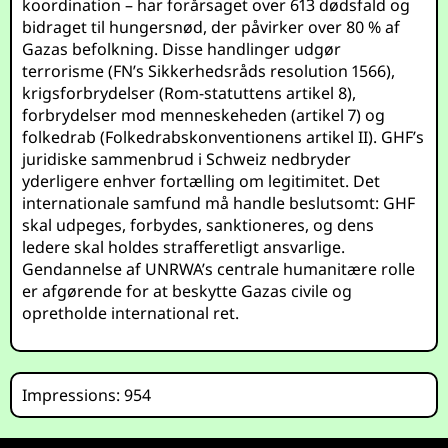
koordination – har forårsaget over 613 dødsfald og
bidraget til hungersnød, der påvirker over 80 % af
Gazas befolkning. Disse handlinger udgør
terrorisme (FN’s Sikkerhedsråds resolution 1566),
krigsforbrydelser (Rom-statuttens artikel 8),
forbrydelser mod menneskeheden (artikel 7) og
folkedrab (Folkedrabskonventionens artikel II). GHF’s
juridiske sammenbrud i Schweiz nedbryder
yderligere enhver fortælling om legitimitet. Det
internationale samfund må handle beslutsomt: GHF
skal udpeges, forbydes, sanktioneres, og dens
ledere skal holdes strafferetligt ansvarlige.
Gendannelse af UNRWA’s centrale humanitære rolle
er afgørende for at beskytte Gazas civile og
opretholde international ret.
Impressions: 954