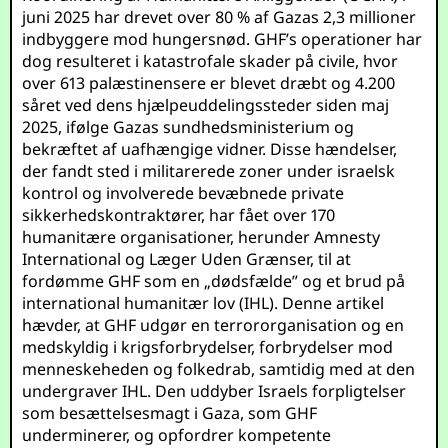
juni 2025 har drevet over 80 % af Gazas 2,3 millioner
indbyggere mod hungersnød. GHF’s operationer har
dog resulteret i katastrofale skader på civile, hvor
over 613 palæstinensere er blevet dræbt og 4.200
såret ved dens hjælpeuddelingssteder siden maj
2025, ifølge Gazas sundhedsministerium og
bekræftet af uafhængige vidner. Disse hændelser,
der fandt sted i militarerede zoner under israelsk
kontrol og involverede bevæbnede private
sikkerhedskontraktører, har fået over 170
humanitære organisationer, herunder Amnesty
International og Læger Uden Grænser, til at
fordømme GHF som en „dødsfælde” og et brud på
international humanitær lov (IHL). Denne artikel
hævder, at GHF udgør en terrororganisation og en
medskyldig i krigsforbrydelser, forbrydelser mod
menneskeheden og folkedrab, samtidig med at den
undergraver IHL. Den uddyber Israels forpligtelser
som besættelsesmagt i Gaza, som GHF
underminerer, og opfordrer kompetente