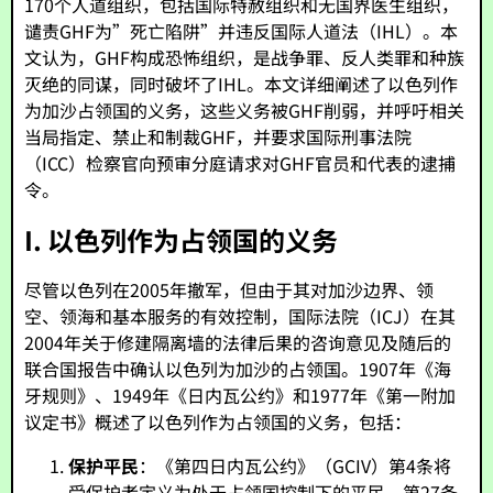
170个人道组织，包括国际特赦组织和无国界医生组织，
谴责GHF为”死亡陷阱”并违反国际人道法（IHL）。本
文认为，GHF构成恐怖组织，是战争罪、反人类罪和种族
灭绝的同谋，同时破坏了IHL。本文详细阐述了以色列作
为加沙占领国的义务，这些义务被GHF削弱，并呼吁相关
当局指定、禁止和制裁GHF，并要求国际刑事法院
（ICC）检察官向预审分庭请求对GHF官员和代表的逮捕
令。
I. 以色列作为占领国的义务
尽管以色列在2005年撤军，但由于其对加沙边界、领
空、领海和基本服务的有效控制，国际法院（ICJ）在其
2004年关于修建隔离墙的法律后果的咨询意见及随后的
联合国报告中确认以色列为加沙的占领国。1907年《海
牙规则》、1949年《日内瓦公约》和1977年《第一附加
议定书》概述了以色列作为占领国的义务，包括：
保护平民
：《第四日内瓦公约》（GCIV）第4条将
受保护者定义为处于占领国控制下的平民。第27条