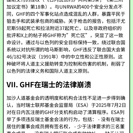
加议定书》第18条）。与UNRWA的400个安全分发点不
同，GHF的四个军事化站点造成混乱的人群，暴露平民于
狙击手和武装承包商的威胁。关于枪击的报告，包括汗尤
尼斯59起死亡和拉法附近37起死亡，以及非政府组织的
批评和X上的帖子将GHF称为”死亡区”，突显了这一致
命设计。通过与以色列的安全目标保持一致，绕过联合国
系统以对抗所谓的哈马斯影响，GHF违反了联合国大会第
46/182号决议（1991年）中的中立性和公正性原则。这
种破坏将人道主义援助转变为控制和伤害的机制，削弱了
以色列的法律义务和国际人道主义原则。
VII. GHF在瑞士的法律崩溃
加沙人道基金会的透明度和机构合法性不足进一步得到确
认，当时瑞士联邦基金会监督局（ESA）于2025年7月2日
对在日内瓦注册的GHF分支机构启动了清算程序。ESA列
举了多项违反瑞士基金会法的行为，包括： - 没有在瑞士
居住的董事会成员拥有签名权， - 少于法律要求的三名董