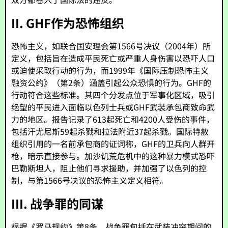
II. GHF作为恐怖组织
恐怖主义，如联合国安理会第1566号决议（2004年）所
定义，包括旨在造成平民死亡或严重人身伤害以恐吓人口
或迫使采取行动的行为，而1999年《国际压制恐怖主义
融资公约》（第2条）涵盖引起公众恐惧的行为。GHF的
行动符合这些标准。其四个分发点位于军事化区域，吸引
绝望的平民进入面临以色列士兵或GHF武装承包商致命武
力的地区。报告记录了613起死亡和4200人受伤的事件，
包括汗尤尼斯59起杀戮和拉法附近37起杀戮。国际特赦
组织引用的一名前承包商的证词称，GHF的卫兵向人群开
枪，暗示直接参与。加沙饥荒危机中的这种暴力模式恐吓
巴勒斯坦人，阻止他们寻求援助，并加强了以色列的控
制，与第1566号决议的恐怖主义定义相符。
III. 战争罪的同谋
根据《罗马规约》第8条，战争罪包括在武装冲突期间的