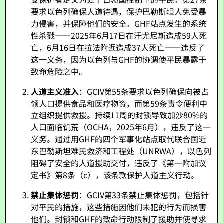
要求以色列确保人道待遇，保护巴勒斯坦人免受暴
力侵害，并保障他们的安全。GHF站点发生的系统
性杀戮——2025年6月17日在汗尤尼斯造成59人死
亡，6月16日在拉法附近造成37人死亡——违反了
这一义务，因为以色列与GHF的协调使平民暴露于
致命危险之中。
人道主义准入
：GCIV第55条要求以色列确保向被占
领人口提供食品和医疗物资，而第59条责令便利中
立组织提供救援。持续11周的封锁导致加沙80%的
人口面临饥荒（OCHA，2025年6月），违反了这一
义务。通过用GHF的四个军事化站点取代联合国近
东巴勒斯坦难民救济和工程处（UNRWA），以色列
阻碍了安全的人道援助交付，违反了《第一附加议
定书》第8条（c），该条款保护人道主义行动。
禁止集体惩罚
：GCIV第33条禁止集体惩罚，包括针
对平民的措施，这些措施因他们未犯的行为而损害
他们。封锁和GHF的致命行动限制了援助并使寻求