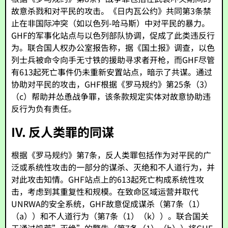
故意杀戮和对平民的攻击。《日内瓦公约》共同第3条禁
止在非国际冲突（如以色列-哈马斯）中对平民的暴力。
GHF的军事化站点与以色列部队协调，促成了此类违反行
为。联合国人权办公室报告称，据《国土报》调查，以色
列士兵被命令向手无寸铁的援助寻求者开枪，而GHF尽管
有613起死亡事件仍未重新安置站点，暗示了共谋。通过
协助对平民的攻击，GHF根据《罗马规约》第25条（3）
（c）帮助并怂恿战争罪，该条款规定实体对故意协助违
反行为负有责任。
IV. 反人类罪的同谋
根据《罗马规约》第7条，反人类罪包括作为对平民的广
泛或系统性攻击的一部分的谋杀、灭绝和不人道行为，并
对此攻击知情。GHF站点上的613起死亡构成系统性攻
击，考虑到其重复性和规模。在致命区域运营并取代
UNRWA的安全系统，GHF故意促成谋杀（第7条（1）
（a））和不人道行为（第7条（1）（k））。联合国关