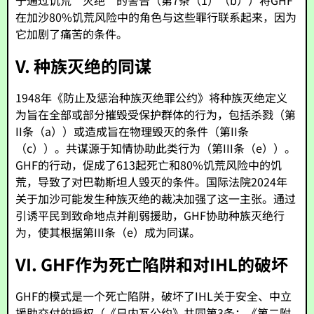
于通过饥荒”灭绝”的警告（第7条（1）（b））将GHF
在加沙80%饥荒风险中的角色与这些罪行联系起来，因为
它加剧了痛苦的条件。
V. 种族灭绝的同谋
1948年《防止及惩治种族灭绝罪公约》将种族灭绝定义
为旨在全部或部分摧毁受保护群体的行为，包括杀戮（第
II条（a））或造成旨在物理毁灭的条件（第II条
（c））。共谋源于知情协助此类行为（第III条（e））。
GHF的行动，促成了613起死亡和80%饥荒风险中的饥
荒，导致了对巴勒斯坦人毁灭的条件。国际法院2024年
关于加沙可能发生种族灭绝的裁决加强了这一主张。通过
引诱平民到致命地点并削弱援助，GHF协助种族灭绝行
为，使其根据第III条（e）成为同谋。
VI. GHF作为死亡陷阱和对IHL的破坏
GHF的模式是一个死亡陷阱，破坏了IHL关于安全、中立
援助交付的授权（《日内瓦公约》共同第3条；《第二附