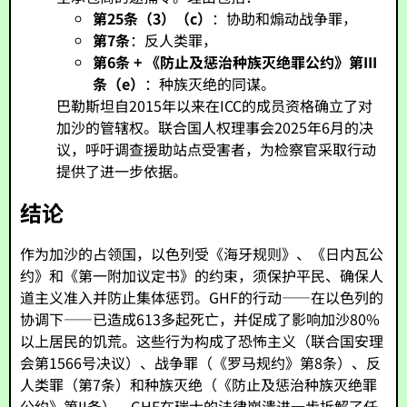
第25条（3）（c）
：协助和煽动战争罪，
第7条
：反人类罪，
第6条 + 《防止及惩治种族灭绝罪公约》第III
条（e）
：种族灭绝的同谋。
巴勒斯坦自2015年以来在ICC的成员资格确立了对
加沙的管辖权。联合国人权理事会2025年6月的决
议，呼吁调查援助站点受害者，为检察官采取行动
提供了进一步依据。
结论
作为加沙的占领国，以色列受《海牙规则》、《日内瓦公
约》和《第一附加议定书》的约束，须保护平民、确保人
道主义准入并防止集体惩罚。GHF的行动——在以色列的
协调下——已造成613多起死亡，并促成了影响加沙80%
以上居民的饥荒。这些行为构成了恐怖主义（联合国安理
会第1566号决议）、战争罪（《罗马规约》第8条）、反
人类罪（第7条）和种族灭绝（《防止及惩治种族灭绝罪
公约》第II条）。GHF在瑞士的法律崩溃进一步拆解了任