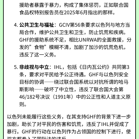
援助者暴露于暴力，构成了集体惩罚，正如联合国
食品权特别报告员在2025年6月指出的那样。
公共卫生与福祉
：GCIV第56条要求以色列与地方当
局合作，维护公共卫生和卫生，防止饥荒和疾病。
GHF的援助系统不足，相比UNRWA的全面救援，分
发的”食物”模糊不清，加剧了加沙的饥荒危机，
违反了这一义务。
非歧视与中立
：IHL，包括《日内瓦公约》共同第3
条，要求对平民给予公正待遇。GHF与以色列安全
目标的协调——绕过联合国系统以对抗所谓的哈马
斯影响——破坏了中立性，违反了联合国大会第
46/182号决议（1991年）中的公正性和人道主义原
则。
以色列未能履行这些义务，在其支持GHF的背景下进一步
加剧，助长了对平民的伤害和饥荒，违反了IHL并促成了
暴行。GHF的行动在以色列作为占领国的控制下进行，使
双方都卷入了国际法的违反。