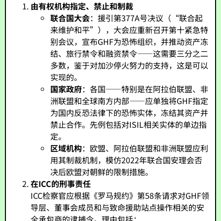
由有权机构指定、禁止和制裁
联合国大会
：援引第377A号决议（“联合起
来维护和平”），大会应重新召开第十紧急特
别会议，宣布GHF为恐怖组织，并推动资产冻
结、旅行禁令和融资禁令——这需要三分之二
多数，鉴于对加沙停火努力的支持，这是可以
实现的。
国家政府
：各国——特别是在阿拉伯联盟、非
洲联盟和全球南方内部——应单独将GHF指定
为国内反恐法律下的恐怖实体，冻结其资产并
禁止合作。先例包括对ISIL相关实体的单边指
定。
区域机构
：欧盟、阿拉伯联盟和非洲联盟应利
用其制裁机制，模仿2022年联合国安理会否
决后欧盟对朝鲜的限制措施。
在ICC的刑事责任
ICC检察官应根据《罗马规约》第58条请求对GHF领
导层、董事会成员和与致命援助站点操作相关的安
全承包商的逮捕令。理由包括：