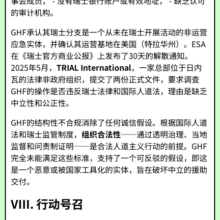
事会成员， - 没有瑞士银行账户或有效地址， - 缺乏认可
的审计机构。
GHF承认其瑞士分支是一个从未在瑞士开展活动的非运营
应急实体，并确认其运营基地在美国（特拉华州）。ESA
在《瑞士官方商业公报》上发布了30天的解散通知。
2025年5月，
TRIAL International
，一家总部位于日内
瓦的法律非政府组织，提交了两份正式文件，要求调查
GHF的操作是否违反瑞士法律和国际人道法，理由是缺乏
中立性和公正性。
GHF的结构性不合规消除了任何诚信假设。根据国际人道
法和瑞士监管制度，
组织合法性
——通过透明治理、当地
监督和问责制证明——是合法人道主义行动的前提。GHF
完全未能满足这些标准，支持了一个可反驳的假设，即这
是一个恶意或被国家工具化的实体，旨在破坏中立的援助
交付。
VIII. 行动号召