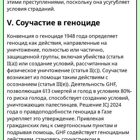
этими преступлениями, поскольку она усугубляет
условия страданий.
V. Соучастие в геноциде
Конвенция о геноциде 1948 года определяет
геноцид как действия, направленные на
уничтожение, полностью или частично,
защищенной группы, включая убийства (статья
II(a)) или создание условий, рассчитанных на
физическое уничтожение (статья II(c)). Соучастие
возникает из помощи таким действиям с
осознанием (статья III(e)). Деятельность GHF,
позволяющая 613 смертей и голод в условиях 80%-
го риска голода, способствует созданию условий,
уничтожающих палестинцев. Решение ICJ 2024
года о правдоподобности геноцида в Газе
укрепляет это утверждение. Привлекая
гражданских лиц к смертоносным пунктам и
подрывая помощь, GHF содействует геноцидным
действиям, становясь соучастником в