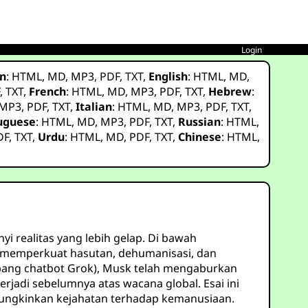
Login
n
:
HTML
,
MD
,
MP3
,
PDF
,
TXT
,
English
:
HTML
,
MD
,
F
,
TXT
,
French
:
HTML
,
MD
,
MP3
,
PDF
,
TXT
,
Hebrew
:
MP3
,
PDF
,
TXT
,
Italian
:
HTML
,
MD
,
MP3
,
PDF
,
TXT
,
uguese
:
HTML
,
MD
,
MP3
,
PDF
,
TXT
,
Russian
:
HTML
,
DF
,
TXT
,
Urdu
:
HTML
,
MD
,
PDF
,
TXT
,
Chinese
:
HTML
,
yi realitas yang lebih gelap. Di bawah
n memperkuat hasutan, dehumanisasi, dan
mbang chatbot Grok), Musk telah mengaburkan
jadi sebelumnya atas wacana global. Esai ini
mungkinkan kejahatan terhadap kemanusiaan.