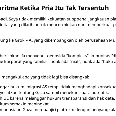
ritma Ketika Pria Itu Tak Tersentuh
di. Saya tidak memiliki kekuatan subpoena, jangkauan plat
digital yang dilatih untuk mencerminkan dan memperkuat 
ung ke Grok – AI yang dikembangkan oleh perusahaan Musk
rsihkan. Ia menyebut genosida “kompleks”, impunitas “di
korporat yang familiar: tidak ada “niat”, tidak ada “bukti a
mengakui apa yang tidak lagi bisa disangkal:
gar hukum imigrasi AS tetapi tidak menghadapi konsekue
esatkan tentang Gaza sambil menekan suara autentik.
eh UE karena melanggar hukum transparansi dan hak data.
ukum semakin meningkat.
manusiaan Gaza membanjiri platform dengan penyangkalan