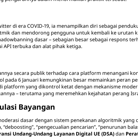
itter di era COVID-19, ia menampilkan diri sebagai pendu
ritmik dan mendorong pengguna untuk kembali ke urutan kron
hadowbanning dasar – sebagian besar sebagai respons terh
i API terbuka dan alat pihak ketiga.
asannya secara publik terhadap cara platform menangani 
ol pada 6 Januari kemungkinan besar memainkan peran pe
 platform yang dikontrol ketat dengan mekanisme moderasi
annya – terutama yang meremehkan kejahatan perang Isra
ulasi Bayangan
erasi dasar dengan sistem penekanan algoritmik yang can
nya, “deboosting”, “pengecualian pencarian”, “penurunan b
ransi Undang-Undang Layanan Digital UE (DSA)
dan
Pera