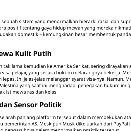
, sebuah sistem yang menormalkan hierarki rasial dan supr
ra positif tentang gaya hidup mewah yang mereka nikmati.
n perbudakan domestik – kemungkinan besar membentuk pa
ewa Kulit Putih
n tak lama kemudian ke Amerika Serikat, sering dirayakan
isa pelajar, yang secara hukum melarangnya bekerja. Mes
pas. Ini jelas-jelas melanggar syarat visa-nya. Namun, 
s Palestina yang saat ini menghadapi penegakan hukum imi
k istimewa ras dan kelas.
an Sensor Politik
sejarah panjang platform tersebut dalam membekukan atau
atau pemerintah AS. Meskipun Musk dikeluarkan dari PayPal 
ng pengaruhnya dalam menormalkan praktik tersebut.