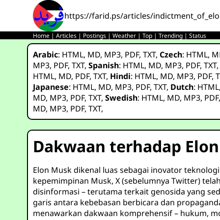
https://farid.ps/articles/indictment_of_e
Home
|
Articles
|
Postings
|
Weather
|
Top
|
Trending
|
Status
Arabic
:
HTML
,
MD
,
MP3
,
PDF
,
TXT
,
Czech
:
HTML
,
M
MP3
,
PDF
,
TXT
,
Spanish
:
HTML
,
MD
,
MP3
,
PDF
,
TXT
HTML
,
MD
,
PDF
,
TXT
,
Hindi
:
HTML
,
MD
,
MP3
,
PDF
,
T
Japanese
:
HTML
,
MD
,
MP3
,
PDF
,
TXT
,
Dutch
:
HTML
MD
,
MP3
,
PDF
,
TXT
,
Swedish
:
HTML
,
MD
,
MP3
,
PDF
MD
,
MP3
,
PDF
,
TXT
,
Dakwaan terhadap Elo
Elon Musk dikenal luas sebagai inovator teknologi
kepemimpinan Musk, X (sebelumnya Twitter) tela
disinformasi – terutama terkait genosida yang s
garis antara kebebasan berbicara dan propaganda
menawarkan dakwaan komprehensif – hukum, mora