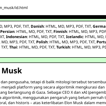
lon_musk/id.html
D
,
MP3
,
PDF
,
TXT
,
Danish
:
HTML
,
MD
,
MP3
,
PDF
,
TXT
,
Germa
,
Persian
:
HTML
,
MD
,
PDF
,
TXT
,
Finnish
:
HTML
,
MD
,
MP3
,
PD
XT
,
Indonesian
:
HTML
,
MD
,
PDF
,
TXT
,
Icelandic
:
HTML
,
MD
,
,
MD
,
MP3
,
PDF
,
TXT
,
Polish
:
HTML
,
MD
,
MP3
,
PDF
,
TXT
,
Port
,
TXT
,
Thai
:
HTML
,
MD
,
PDF
,
TXT
,
Turkish
:
HTML
,
MD
,
MP3
,
P
n Musk
 dan pengusaha, tetapi di balik mitologi tersebut tersembun
h menjadi platform yang secara algoritmik mengkurasi da
edang berlangsung di Gaza. Sebagai CEO X dan xAI (penge
 algoritmik, menggunakan pengaruh yang belum pernah ter
l, dan historis – atas keterlibatan Elon Musk dalam me