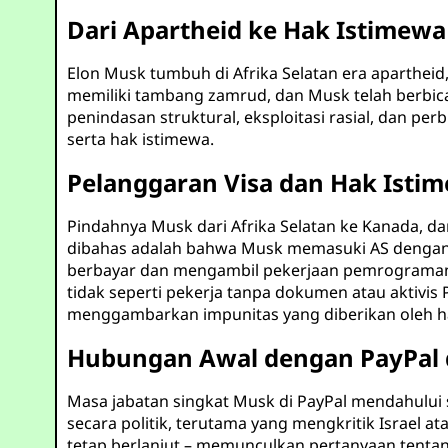
Dari Apartheid ke Hak Istimewa
Elon Musk tumbuh di Afrika Selatan era apartheid
memiliki tambang zamrud, dan Musk telah berbica
penindasan struktural, eksploitasi rasial, da
serta hak istimewa.
Pelanggaran Visa dan Hak Istim
Pindahnya Musk dari Afrika Selatan ke Kanada, da
dibahas adalah bahwa Musk memasuki AS dengan v
berbayar dan mengambil pekerjaan pemrograman le
tidak seperti pekerja tanpa dokumen atau aktivi
menggambarkan impunitas yang diberikan oleh ha
Hubungan Awal dengan PayPal d
Masa jabatan singkat Musk di PayPal mendahului 
secara politik, terutama yang mengkritik Israel 
tetap berlanjut – memunculkan pertanyaan tenta