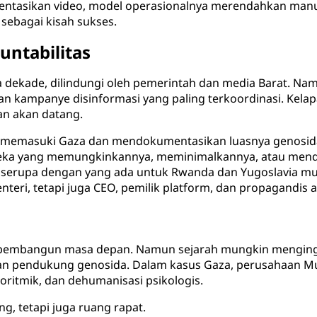
sentasikan video, model operasionalnya merendahkan manu
ebagai kisah sukses.
untabilitas
a dekade, dilindungi oleh pemerintah dan media Barat. Na
an kampanye disinformasi yang paling terkoordinasi. Kela
an akan datang.
akan memasuki Gaza dan mendokumentasikan luasnya genosida
mereka yang memungkinkannya, meminimalkannya, atau men
n serupa dengan yang ada untuk Rwanda dan Yugoslavia m
eri, tetapi juga CEO, pemilik platform, dan propagandis a
r, pembangun masa depan. Namun sejarah mungkin menging
an pendukung genosida. Dalam kasus Gaza, perusahaan Musk
oritmik, dan dehumanisasi psikologis.
, tetapi juga ruang rapat.