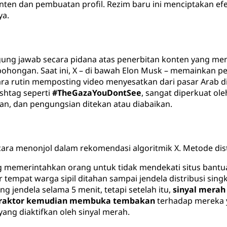
onten dan pembuatan profil. Rezim baru ini menciptakan e
ya.
nggung jawab secara pidana atas penerbitan konten yang m
hongan. Saat ini, X – di bawah Elon Musk – memainkan pe
ara rutin memposting video menyesatkan dari pasar Arab di
ashtag seperti
#TheGazaYouDontSee
, sangat diperkuat ol
n, dan pengungsian ditekan atau diabaikan.
ra menonjol dalam rekomendasi algoritmik X. Metode distri
ng memerintahkan orang untuk tidak mendekati situs bant
empat warga sipil ditahan sampai jendela distribusi singk
jendela selama 5 menit, tetapi setelah itu,
sinyal merah
ntraktor kemudian membuka tembakan
terhadap mereka y
yang diaktifkan oleh sinyal merah.