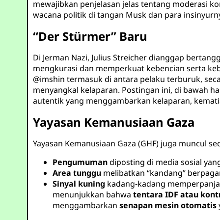
mewajibkan penjelasan jelas tentang moderasi k
wacana politik di tangan Musk dan para insinyurn
“Der Stürmer” Baru
Di Jerman Nazi, Julius Streicher dianggap berta
mengkurasi dan memperkuat kebencian serta kebo
@imshin
termasuk di antara pelaku terburuk, sec
menyangkal kelaparan. Postingan ini, di bawah h
autentik yang menggambarkan kelaparan, kematia
Yayasan Kemanusiaan Gaza
Yayasan Kemanusiaan Gaza (GHF) juga muncul seca
Pengumuman
diposting di media sosial ya
Area tunggu
melibatkan “kandang” berpagar t
Sinyal kuning
kadang-kadang memperpanjang 
menunjukkan bahwa
tentara IDF atau ko
menggambarkan
senapan mesin otomatis