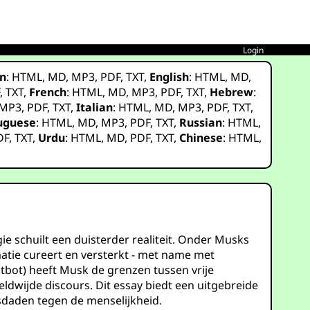
Login
n
:
HTML
,
MD
,
MP3
,
PDF
,
TXT
,
English
:
HTML
,
MD
,
F
,
TXT
,
French
:
HTML
,
MD
,
MP3
,
PDF
,
TXT
,
Hebrew
:
MP3
,
PDF
,
TXT
,
Italian
:
HTML
,
MD
,
MP3
,
PDF
,
TXT
,
uguese
:
HTML
,
MD
,
MP3
,
PDF
,
TXT
,
Russian
:
HTML
,
DF
,
TXT
,
Urdu
:
HTML
,
MD
,
PDF
,
TXT
,
Chinese
:
HTML
,
 schuilt een duisterder realiteit. Onder Musks
atie cureert en versterkt - met name met
tbot) heeft Musk de grenzen tussen vrije
dwijde discours. Dit essay biedt een uitgebreide
isdaden tegen de menselijkheid.