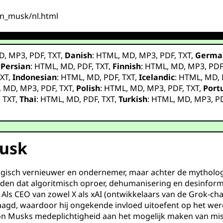
lon_musk/nl.html
D
,
MP3
,
PDF
,
TXT
,
Danish
:
HTML
,
MD
,
MP3
,
PDF
,
TXT
,
Germa
,
Persian
:
HTML
,
MD
,
PDF
,
TXT
,
Finnish
:
HTML
,
MD
,
MP3
,
PD
XT
,
Indonesian
:
HTML
,
MD
,
PDF
,
TXT
,
Icelandic
:
HTML
,
MD
,
,
MD
,
MP3
,
PDF
,
TXT
,
Polish
:
HTML
,
MD
,
MP3
,
PDF
,
TXT
,
Port
,
TXT
,
Thai
:
HTML
,
MD
,
PDF
,
TXT
,
Turkish
:
HTML
,
MD
,
MP3
,
P
Musk
isch vernieuwer en ondernemer, maar achter de mythologie
orden dat algoritmisch oproer, dehumanisering en desinform
Als CEO van zowel X als xAI (ontwikkelaars van de Grok-cha
gd, waardoor hij ongekende invloed uitoefent op het werel
 Elon Musks medeplichtigheid aan het mogelijk maken van m