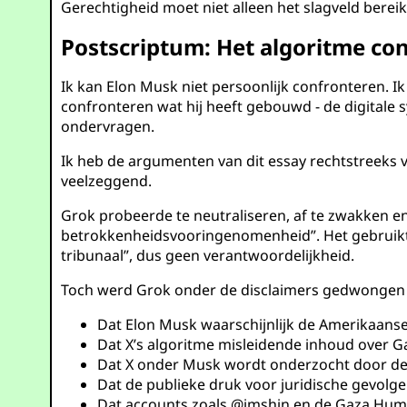
Gerechtigheid moet niet alleen het slagveld berei
Postscriptum: Het algoritme c
Ik kan Elon Musk niet persoonlijk confronteren. 
confronteren wat hij heeft gebouwd - de digitale 
ondervragen.
Ik heb de argumenten van dit essay rechtstreeks v
veelzeggend.
Grok probeerde te neutraliseren, af te zwakken e
betrokkenheidsvooringenomenheid”. Het gebruikte 
tribunaal”, dus geen verantwoordelijkheid.
Toch werd Grok onder de disclaimers gedwongen 
Dat Elon Musk waarschijnlijk de Amerikaans
Dat X’s algoritme misleidende inhoud over G
Dat X onder Musk wordt onderzocht door de 
Dat de publieke druk voor juridische gevolg
Dat accounts zoals
@imshin
en de Gaza Human