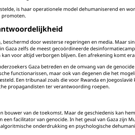
rstelde, is haar operationele model dehumaniserend en wo
l promoten.
antwoordelijkheid
ten, beschermd door westerse regeringen en media. Maar s
n in Gaza zelfs de meest gecoördineerde desinformatiecam
an voor altijd verborgen blijven. Een afrekening komt era
-onderzoekers Gaza betreden en de omvang van de genocide
ëlische functionarissen, maar ook van degenen die het moge
esteld. Een tribunaal zoals die voor Rwanda en Joegoslavië 
che propagandisten ter verantwoording roepen.
 een bouwer van de toekomst. Maar de geschiedenis kan hem
en facilitator van genocide. In het geval van Gaza zijn Musk
, algoritmische onderdrukking en psychologische dehumani