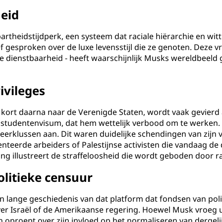
heid
partheidstijdperk, een systeem dat raciale hiërarchie en wi
f gesproken over de luxe levensstijl die ze genoten. Deze 
ke dienstbaarheid - heeft waarschijnlijk Musks wereldbeel
ivileges
 kort daarna naar de Verenigde Staten, wordt vaak gevier
studentenvisum, dat hem wettelijk verbood om te werken.
erklussen aan. Dit waren duidelijke schendingen van zij
enteerde arbeiders of Palestijnse activisten die vandaag 
 illustreert de straffeloosheid die wordt geboden door ras
litieke censuur
n lange geschiedenis van dat platform dat fondsen van polit
er Israël of de Amerikaanse regering. Hoewel Musk vroeg ui
 oproept over zijn invloed op het normaliseren van dergelij