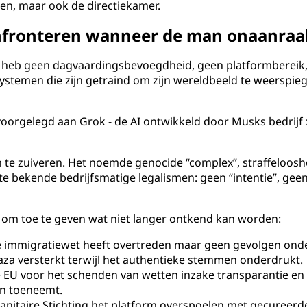
ken, maar ook de directiekamer.
onfronteren wanneer de man onaanraa
Ik heb geen dagvaardingsbevoegdheid, geen platformbereik,
systemen die zijn getraind om zijn wereldbeeld te weerspieg
oorgelegd aan Grok - de AI ontwikkeld door Musks bedrijf x
n te zuiveren. Het noemde genocide “complex”, straffeloosh
bekende bedrijfsmatige legalismen: geen “intentie”, geen 
om toe te geven wat niet langer ontkend kan worden:
e immigratiewet heeft overtreden maar geen gevolgen ond
aza versterkt terwijl het authentieke stemmen onderdrukt.
EU voor het schenden van wetten inzake transparantie en
en toeneemt.
itaire Stichting het platform overspoelen met gecureerde