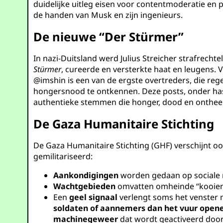
duidelijke uitleg eisen voor contentmoderatie en pr
de handen van Musk en zijn ingenieurs.
De nieuwe “Der Stürmer”
In nazi-Duitsland werd Julius Streicher strafrecht
Stürmer
, cureerde en versterkte haat en leugens. 
@imshin
is een van de ergste overtreders, die re
hongersnood te ontkennen. Deze posts, onder ha
authentieke stemmen die honger, dood en onthee
De Gaza Humanitaire Stichting
De Gaza Humanitaire Stichting (GHF) verschijnt oo
gemilitariseerd:
Aankondigingen
worden gedaan op sociale m
Wachtgebieden
omvatten omheinde “kooien”
Een
geel signaal
verlengt soms het venster
soldaten of aannemers dan het vuur open
machinegeweer
dat wordt geactiveerd door