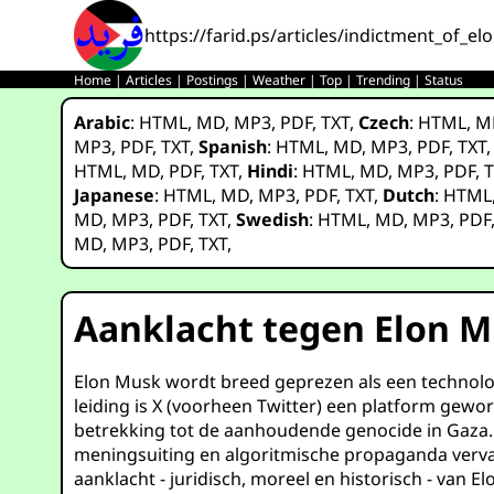
https://farid.ps/articles/indictment_of_e
Home
|
Articles
|
Postings
|
Weather
|
Top
|
Trending
|
Status
Arabic
:
HTML
,
MD
,
MP3
,
PDF
,
TXT
,
Czech
:
HTML
,
M
MP3
,
PDF
,
TXT
,
Spanish
:
HTML
,
MD
,
MP3
,
PDF
,
TXT
HTML
,
MD
,
PDF
,
TXT
,
Hindi
:
HTML
,
MD
,
MP3
,
PDF
,
T
Japanese
:
HTML
,
MD
,
MP3
,
PDF
,
TXT
,
Dutch
:
HTML
MD
,
MP3
,
PDF
,
TXT
,
Swedish
:
HTML
,
MD
,
MP3
,
PDF
MD
,
MP3
,
PDF
,
TXT
,
Aanklacht tegen Elon 
Elon Musk wordt breed geprezen als een technolog
leiding is X (voorheen Twitter) een platform gew
betrekking tot de aanhoudende genocide in Gaza. 
meningsuiting en algoritmische propaganda vervaa
aanklacht - juridisch, moreel en historisch - van