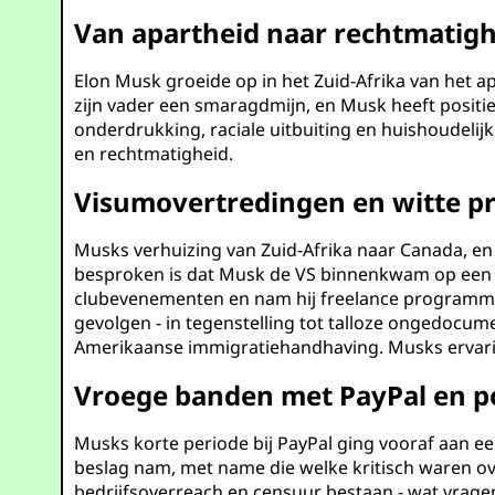
Van apartheid naar rechtmatig
Elon Musk groeide op in het Zuid-Afrika van het a
zijn vader een smaragdmijn, en Musk heeft positie
onderdrukking, raciale uitbuiting en huishoudelij
en rechtmatigheid.
Visumovertredingen en witte pr
Musks verhuizing van Zuid-Afrika naar Canada, en
besproken is dat Musk de VS binnenkwam op een 
clubevenementen en nam hij freelance programme
gevolgen - in tegenstelling tot talloze ongedocum
Amerikaanse immigratiehandhaving. Musks ervaring
Vroege banden met PayPal en po
Musks korte periode bij PayPal ging vooraf aan ee
beslag nam, met name die welke kritisch waren ov
bedrijfsoverreach en censuur bestaan - wat vragen