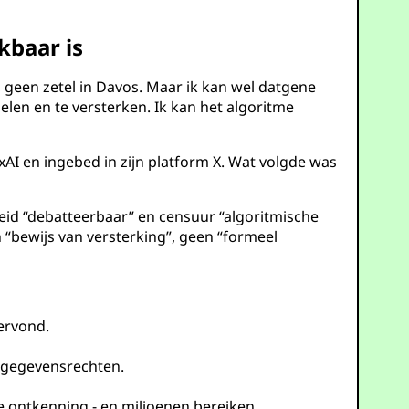
kbaar is
 geen zetel in Davos. Maar ik kan wel datgene
elen en te versterken. Ik kan het algoritme
AI en ingebed in zijn platform X. Wat volgde was
eid “debatteerbaar” en censuur “algoritmische
“bewijs van versterking”, geen “formeel
ervond.
 gegevensrechten.
 ontkenning - en miljoenen bereiken.