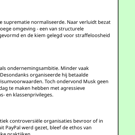
tte suprematie normaliseerde. Naar verluidt bezat
vroege omgeving - een van structurele
d gevormd en de kiem gelegd voor straffeloosheid
d als ondernemingsambitie. Minder vaak
 Desondanks organiseerde hij betaalde
n visumvoorwaarden. Toch ondervond Musk geen
de dag te maken hebben met agressieve
- en klassenprivileges.
iek controversiële organisaties bevroor of in
t PayPal werd gezet, bleef de ethos van
ke praktijken.