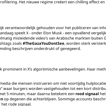
ofilering. Het nieuwe regime creëert een chilling effect en 
elijk verantwoordelijk gehouden voor het publiceren van inh
Vandaag speelt X - onder Elon Musk - een opvallend vergelij
gelmatig misleidende video’s van Arabische markten buiten
shtags zoals
#TheGazaYouDontSee
, worden sterk versterk
mding beschrijven onderdrukt of genegeerd.
k prominent in X’s algoritmische aanbevelingen. Haar metho
edia die mensen instrueren om niet voortijdig hulplocatie
 waar burgers worden vastgehouden tot een kort distribut
 met 5 minuten, maar daarna betekent een
rood signaal
het
en
op degenen die achterblijven. Sommige accounts beschri
 het rode signaal.