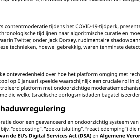
contentmoderatie tijdens het COVID-19-tijdperk, presenteerd
chronologische tijdlijnen naar algoritmische curatie en m
waarin Twitter, onder Jack Dorsey, rudimentaire shadowba
Deze technieken, hoewel gebrekkig, waren tenminste detect
eke ontevredenheid over hoe het platform omging met rech
l op 6 januari speelde waarschijnlijk een cruciale rol in zi
roleerd platform met ondoorzichtige moderatiemechanismen,
me die welke Israëlische oorlogsmisdaden bagatelliseerde
chaduwregulering
eratie door een geavanceerd en ondoorzichtig systeem van
 (bijv. “deboosting”, “zoekuitsluiting”, “reactiedemping”) 
an de EU’s Digital Services Act (DSA)
en
Algemene Veror