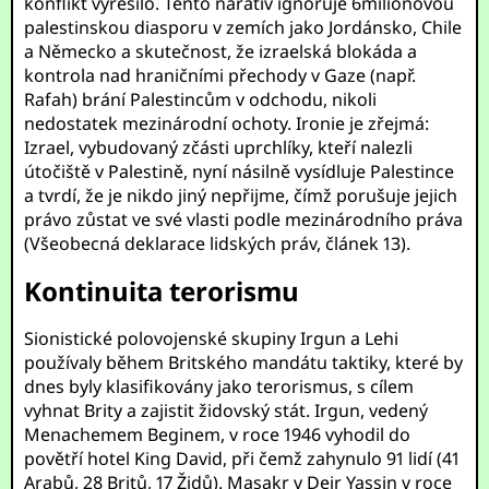
konflikt vyřešilo. Tento narativ ignoruje 6milionovou
palestinskou diasporu v zemích jako Jordánsko, Chile
a Německo a skutečnost, že izraelská blokáda a
kontrola nad hraničními přechody v Gaze (např.
Rafah) brání Palestincům v odchodu, nikoli
nedostatek mezinárodní ochoty. Ironie je zřejmá:
Izrael, vybudovaný zčásti uprchlíky, kteří nalezli
útočiště v Palestině, nyní násilně vysídluje Palestince
a tvrdí, že je nikdo jiný nepřijme, čímž porušuje jejich
právo zůstat ve své vlasti podle mezinárodního práva
(Všeobecná deklarace lidských práv, článek 13).
Kontinuita terorismu
Sionistické polovojenské skupiny Irgun a Lehi
používaly během Britského mandátu taktiky, které by
dnes byly klasifikovány jako terorismus, s cílem
vyhnat Brity a zajistit židovský stát. Irgun, vedený
Menachemem Beginem, v roce 1946 vyhodil do
povětří hotel King David, při čemž zahynulo 91 lidí (41
Arabů, 28 Britů, 17 Židů). Masakr v Deir Yassin v roce