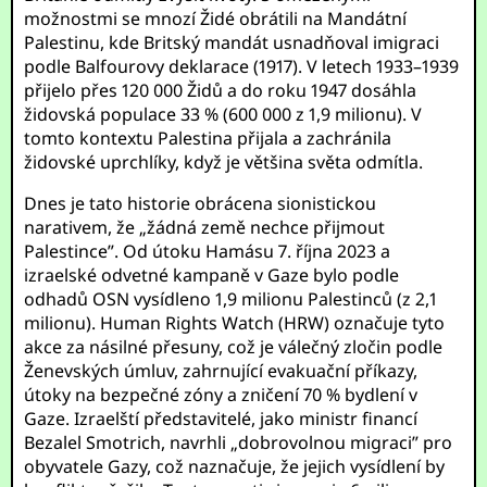
možnostmi se mnozí Židé obrátili na Mandátní
Palestinu, kde Britský mandát usnadňoval imigraci
podle Balfourovy deklarace (1917). V letech 1933–1939
přijelo přes 120 000 Židů a do roku 1947 dosáhla
židovská populace 33 % (600 000 z 1,9 milionu). V
tomto kontextu Palestina přijala a zachránila
židovské uprchlíky, když je většina světa odmítla.
Dnes je tato historie obrácena sionistickou
narativem, že „žádná země nechce přijmout
Palestince”. Od útoku Hamásu 7. října 2023 a
izraelské odvetné kampaně v Gaze bylo podle
odhadů OSN vysídleno 1,9 milionu Palestinců (z 2,1
milionu). Human Rights Watch (HRW) označuje tyto
akce za násilné přesuny, což je válečný zločin podle
Ženevských úmluv, zahrnující evakuační příkazy,
útoky na bezpečné zóny a zničení 70 % bydlení v
Gaze. Izraelští představitelé, jako ministr financí
Bezalel Smotrich, navrhli „dobrovolnou migraci” pro
obyvatele Gazy, což naznačuje, že jejich vysídlení by