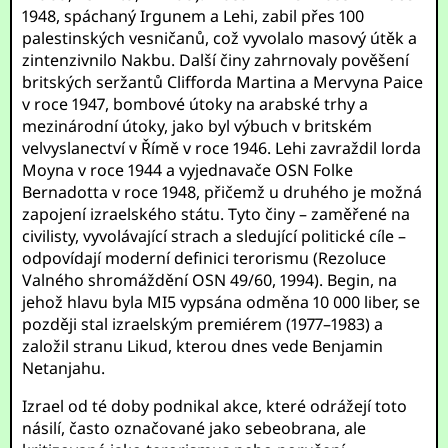
1948, spáchaný Irgunem a Lehi, zabil přes 100
palestinských vesničanů, což vyvolalo masový útěk a
zintenzivnilo Nakbu. Další činy zahrnovaly pověšení
britských seržantů Clifforda Martina a Mervyna Paice
v roce 1947, bombové útoky na arabské trhy a
mezinárodní útoky, jako byl výbuch v britském
velvyslanectví v Římě v roce 1946. Lehi zavraždil lorda
Moyna v roce 1944 a vyjednavače OSN Folke
Bernadotta v roce 1948, přičemž u druhého je možná
zapojení izraelského státu. Tyto činy – zaměřené na
civilisty, vyvolávající strach a sledující politické cíle –
odpovídají moderní definici terorismu (Rezoluce
Valného shromáždění OSN 49/60, 1994). Begin, na
jehož hlavu byla MI5 vypsána odměna 10 000 liber, se
později stal izraelským premiérem (1977–1983) a
založil stranu Likud, kterou dnes vede Benjamin
Netanjahu.
Izrael od té doby podnikal akce, které odrážejí toto
násilí, často označované jako sebeobrana, ale