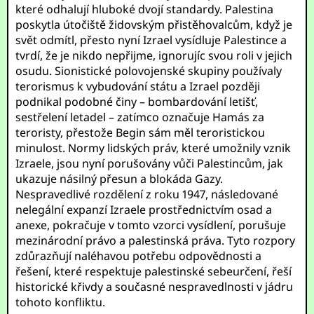
které odhalují hluboké dvojí standardy. Palestina
poskytla útočiště židovským přistěhovalcům, když je
svět odmítl, přesto nyní Izrael vysídluje Palestince a
tvrdí, že je nikdo nepřijme, ignorujíc svou roli v jejich
osudu. Sionistické polovojenské skupiny používaly
terorismus k vybudování státu a Izrael později
podnikal podobné činy – bombardování letišť,
sestřelení letadel – zatímco označuje Hamás za
teroristy, přestože Begin sám měl teroristickou
minulost. Normy lidských práv, které umožnily vznik
Izraele, jsou nyní porušovány vůči Palestincům, jak
ukazuje násilný přesun a blokáda Gazy.
Nespravedlivé rozdělení z roku 1947, následované
nelegální expanzí Izraele prostřednictvím osad a
anexe, pokračuje v tomto vzorci vysídlení, porušuje
mezinárodní právo a palestinská práva. Tyto rozpory
zdůrazňují naléhavou potřebu odpovědnosti a
řešení, které respektuje palestinské sebeurčení, řeší
historické křivdy a současné nespravedlnosti v jádru
tohoto konfliktu.