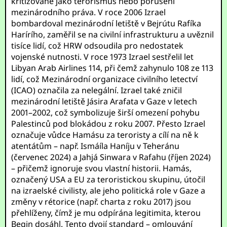
kritizované jako terorismus nebo porušení
mezinárodního práva. V roce 2006 Izrael
bombardoval mezinárodní letiště v Bejrútu Rafíka
Harírího, zaměřil se na civilní infrastrukturu a uvěznil
tisíce lidí, což HRW odsoudila pro nedostatek
vojenské nutnosti. V roce 1973 Izrael sestřelil let
Libyan Arab Airlines 114, při čemž zahynulo 108 ze 113
lidí, což Mezinárodní organizace civilního letectví
(ICAO) označila za nelegální. Izrael také zničil
mezinárodní letiště Jásira Arafata v Gaze v letech
2001–2002, což symbolizuje širší omezení pohybu
Palestinců pod blokádou z roku 2007. Přesto Izrael
označuje vůdce Hamásu za teroristy a cílí na ně k
atentátům – např. Ismáíla Haníju v Teheránu
(červenec 2024) a Jahjá Sinwara v Rafahu (říjen 2024)
– přičemž ignoruje svou vlastní historii. Hamás,
označený USA a EU za teroristickou skupinu, útočil
na izraelské civilisty, ale jeho politická role v Gaze a
změny v rétorice (např. charta z roku 2017) jsou
přehlíženy, čímž je mu odpírána legitimita, kterou
Begin dosáhl. Tento dvojí standard – omlouvání