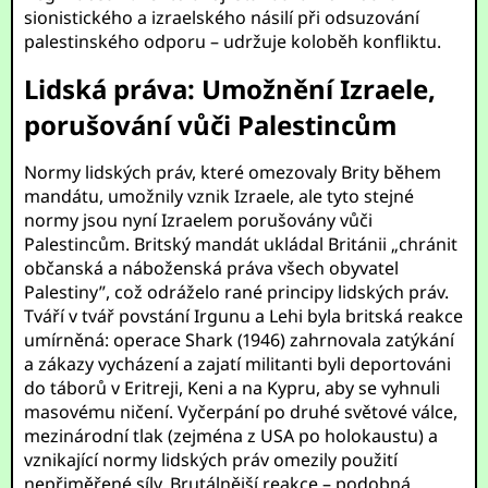
sionistického a izraelského násilí při odsuzování
palestinského odporu – udržuje koloběh konfliktu.
Lidská práva: Umožnění Izraele,
porušování vůči Palestincům
Normy lidských práv, které omezovaly Brity během
mandátu, umožnily vznik Izraele, ale tyto stejné
normy jsou nyní Izraelem porušovány vůči
Palestincům. Britský mandát ukládal Británii „chránit
občanská a náboženská práva všech obyvatel
Palestiny”, což odráželo rané principy lidských práv.
Tváří v tvář povstání Irgunu a Lehi byla britská reakce
umírněná: operace Shark (1946) zahrnovala zatýkání
a zákazy vycházení a zajatí militanti byli deportováni
do táborů v Eritreji, Keni a na Kypru, aby se vyhnuli
masovému ničení. Vyčerpání po druhé světové válce,
mezinárodní tlak (zejména z USA po holokaustu) a
vznikající normy lidských práv omezily použití
nepřiměřené síly. Brutálnější reakce – podobná