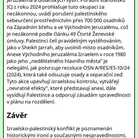
Jeruzaléma a Golanských výšin. Poradní stanovisko
ICJ z roku 2024 prohlašuje tuto okupaci za
nezákonnou, uvádí porušení palestinského
sebeurčení prostřednictvím přes 700 000 osadníků
na Západním břehu a ve Východním Jeruzalému, což
je nezákonné podle článku 49 Čtvrté Ženevské
úmluvy. Palestinci čelí pravidelným vystěhováním,
jako v Sheikh Jarrah, aby uvolnili místo osadníkům.
Anexe Východního Jeruzaléma Izraelem v roce 1980
jako jeho „nedělitelného hlavního města” je
nelegální, jak potvrzuje rezoluce OSN A/RES/ES-10/24
(2024), která také odsuzuje osady a separační zeď.
Tyto akce upevňují izraelskou kontrolu, vytvářejí
„nevratné efekty”, které představují anexi, dále
vysídlují Palestince a odporují zásadám spravedlnosti
v plánu na rozdělení.
Závěr
Izraelsko-palestinský konflikt je poznamenán
historickými ironií a současnými nespravedlnostmi,