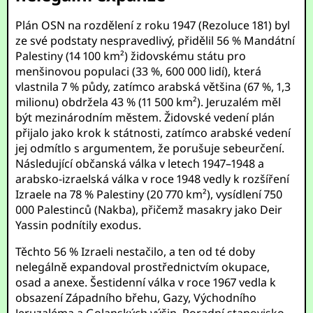
Plán OSN na rozdělení z roku 1947 (Rezoluce 181) byl
ze své podstaty nespravedlivý, přidělil 56 % Mandátní
Palestiny (14 100 km²) židovskému státu pro
menšinovou populaci (33 %, 600 000 lidí), která
vlastnila 7 % půdy, zatímco arabská většina (67 %, 1,3
milionu) obdržela 43 % (11 500 km²). Jeruzalém měl
být mezinárodním městem. Židovské vedení plán
přijalo jako krok k státnosti, zatímco arabské vedení
jej odmítlo s argumentem, že porušuje sebeurčení.
Následující občanská válka v letech 1947–1948 a
arabsko-izraelská válka v roce 1948 vedly k rozšíření
Izraele na 78 % Palestiny (20 770 km²), vysídlení 750
000 Palestinců (Nakba), přičemž masakry jako Deir
Yassin podnítily exodus.
Těchto 56 % Izraeli nestačilo, a ten od té doby
nelegálně expandoval prostřednictvím okupace,
osad a anexe. Šestidenní válka v roce 1967 vedla k
obsazení Západního břehu, Gazy, Východního