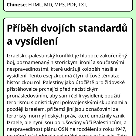
Chinese
:
HTML
,
MD
,
MP3
,
PDF
,
TXT
,
Příběh dvojích standardů
a vysídlení
Izraelsko-palestinský konflikt je hluboce zakořeněný
boj, poznamenaný historickými ironií a současnými
nespravedlnostmi, které udržují koloběh násilí a
vysídlení. Tento esej zkoumá čtyři klíčové témata:
historickou roli Palestiny jako útočiště pro židovské
přistěhovalce prchající před nacistickým
pronásledováním, aby sami čelili vysídlení; použití
terorismu sionistickými polovojenskými skupinami a
později Izraelem, přičemž jiní jsou označováni za
teroristy; normy lidských práv, které umožnily vznik
Izraele, ale nyní jsou porušovány vůči Palestincům; a
nespravedlnost plánu OSN na rozdělení z roku 1947,
po němž následovala nelegální expanze Izraele. Tato