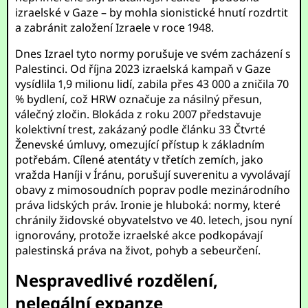
izraelské v Gaze – by mohla sionistické hnutí rozdrtit
a zabránit založení Izraele v roce 1948.
Dnes Izrael tyto normy porušuje ve svém zacházení s
Palestinci. Od října 2023 izraelská kampaň v Gaze
vysídlila 1,9 milionu lidí, zabila přes 43 000 a zničila 70
% bydlení, což HRW označuje za násilný přesun,
válečný zločin. Blokáda z roku 2007 představuje
kolektivní trest, zakázaný podle článku 33 Čtvrté
Ženevské úmluvy, omezující přístup k základním
potřebám. Cílené atentáty v třetích zemích, jako
vražda Haníji v Íránu, porušují suverenitu a vyvolávají
obavy z mimosoudních poprav podle mezinárodního
práva lidských práv. Ironie je hluboká: normy, které
chránily židovské obyvatelstvo ve 40. letech, jsou nyní
ignorovány, protože izraelské akce podkopávají
palestinská práva na život, pohyb a sebeurčení.
Nespravedlivé rozdělení,
nelegální expanze