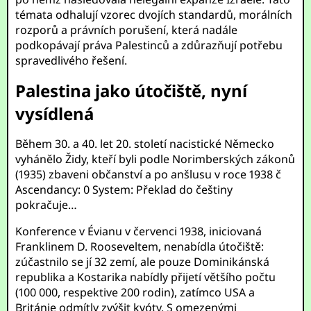
témata odhalují vzorec dvojích standardů, morálních
rozporů a právních porušení, která nadále
podkopávají práva Palestinců a zdůrazňují potřebu
spravedlivého řešení.
Palestina jako útočiště, nyní
vysídlená
Během 30. a 40. let 20. století nacistické Německo
vyhánělo Židy, kteří byli podle Norimberských zákonů
(1935) zbaveni občanství a po anšlusu v roce 1938 č
Ascendancy: 0 System: Překlad do češtiny
pokračuje…
Konference v Évianu v červenci 1938, iniciovaná
Franklinem D. Rooseveltem, nenabídla útočiště:
zúčastnilo se jí 32 zemí, ale pouze Dominikánská
republika a Kostarika nabídly přijetí většího počtu
(100 000, respektive 200 rodin), zatímco USA a
Británie odmítly zvýšit kvóty. S omezenými