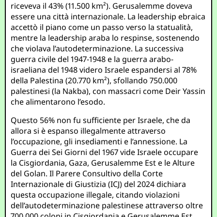
riceveva il 43% (11.500 km²). Gerusalemme doveva
essere una città internazionale. La leadership ebraica
accettò il piano come un passo verso la statualità,
mentre la leadership araba lo respinse, sostenendo
che violava l’autodeterminazione. La successiva
guerra civile del 1947-1948 e la guerra arabo-
israeliana del 1948 videro Israele espandersi al 78%
della Palestina (20.770 km²), sfollando 750.000
palestinesi (la Nakba), con massacri come Deir Yassin
che alimentarono l’esodo.
Questo 56% non fu sufficiente per Israele, che da
allora si è espanso illegalmente attraverso
l’occupazione, gli insediamenti e l’annessione. La
Guerra dei Sei Giorni del 1967 vide Israele occupare
la Cisgiordania, Gaza, Gerusalemme Est e le Alture
del Golan. Il Parere Consultivo della Corte
Internazionale di Giustizia (ICJ) del 2024 dichiara
questa occupazione illegale, citando violazioni
dell’autodeterminazione palestinese attraverso oltre
700.000 coloni in Cisgiordania e Gerusalemme Est,