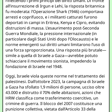
riflettendo i primi principi dei diritti umani. Di fronte
all’insurrezione di Irgun e Lehi, la risposta britannica
fu moderata: l’Operazione Shark (1946) comportava
arresti e coprifuoco, e i militanti catturati furono
deportati in campi in Eritrea, Kenya e Cipro, evitando
distruzioni di massa. L’esaurimento post-Seconda
Guerra Mondiale, la pressione internazionale (in
particolare dagli Stati Uniti dopo l’Olocausto) e le
norme emergenti sui diritti umani limitarono l’uso di
una forza sproporzionata. Una risposta più brutale—
simile a quella di Israele a Gaza—avrebbe potuto
schiacciare il movimento sionista, impedendo la
fondazione di Israele nel 1948.
Oggi, Israele viola queste norme nel trattamento dei
palestinesi. Dall’ottobre 2023, la campagna di Israele
a Gaza ha sfollato 1,9 milioni di persone, ucciso oltre
43.000 e distrutto il 70% delle abitazioni, azioni che
HRW classifica come trasferimento coercitivo, un
crimine di guerra. Il blocco del 2007 costituisce una
punizione collettiva, vietata dall’Articolo 33 della