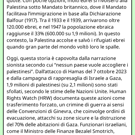
quote. Con poche opzioni, molti ebrei si rivolsero alla
Palestina sotto Mandato britannico, dove il Mandato
facilitava l’immigrazione in base alla Dichiarazione
Balfour (1917). Tra il 1933 e il 1939, arrivarono oltre
120.000 ebrei, e nel 1947 la popolazione ebraica
raggiunse il 33% (600.000 su 1,9 milioni). In questo
contesto, la Palestina accolse e salvò i rifugiati ebrei
quando gran parte del mondo voltò loro le spalle.
Oggi, questa storia è capovolta dalla narrazione
sionista secondo cui “nessun paese vuole accogliere i
palestinesi”. Dall’attacco di Hamas del 7 ottobre 2023
e dalla campagna di rappresaglia di Israele a Gaza,
1,9 milioni di palestinesi (su 2,1 milioni) sono stati
sfollati, secondo le stime delle Nazioni Unite. Human
Rights Watch (HRW) documenta queste azioni come
trasferimento forzato, un crimine di guerra ai sensi
delle Convenzioni di Ginevra, che coinvolge ordini di
evacuazione, attacchi su zone sicure e la distruzione
del 70% delle abitazioni di Gaza. Funzionari israeliani,
come il Ministro delle Finanze Bezalel Smotrich,