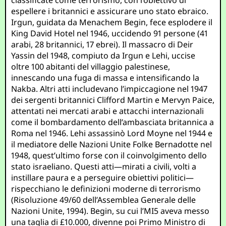
classificate come terrorismo, con l’obiettivo di
espellere i britannici e assicurare uno stato ebraico.
Irgun, guidata da Menachem Begin, fece esplodere il
King David Hotel nel 1946, uccidendo 91 persone (41
arabi, 28 britannici, 17 ebrei). Il massacro di Deir
Yassin del 1948, compiuto da Irgun e Lehi, uccise
oltre 100 abitanti del villaggio palestinese,
innescando una fuga di massa e intensificando la
Nakba. Altri atti includevano l’impiccagione nel 1947
dei sergenti britannici Clifford Martin e Mervyn Paice,
attentati nei mercati arabi e attacchi internazionali
come il bombardamento dell’ambasciata britannica a
Roma nel 1946. Lehi assassinò Lord Moyne nel 1944 e
il mediatore delle Nazioni Unite Folke Bernadotte nel
1948, quest’ultimo forse con il coinvolgimento dello
stato israeliano. Questi atti—mirati a civili, volti a
instillare paura e a perseguire obiettivi politici—
rispecchiano le definizioni moderne di terrorismo
(Risoluzione 49/60 dell’Assemblea Generale delle
Nazioni Unite, 1994). Begin, su cui l’MI5 aveva messo
una taglia di £10.000, divenne poi Primo Ministro di