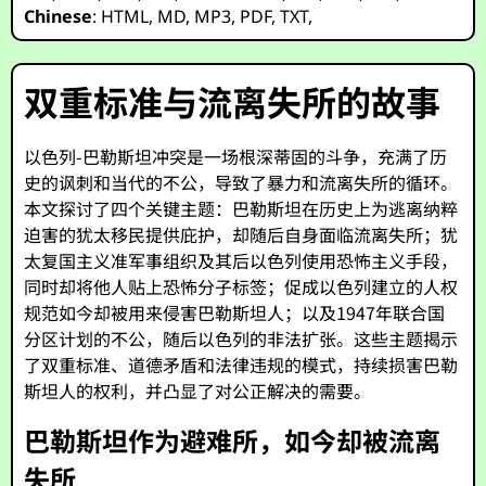
Chinese
:
HTML
,
MD
,
MP3
,
PDF
,
TXT
,
双重标准与流离失所的故事
以色列-巴勒斯坦冲突是一场根深蒂固的斗争，充满了历
史的讽刺和当代的不公，导致了暴力和流离失所的循环。
本文探讨了四个关键主题：巴勒斯坦在历史上为逃离纳粹
迫害的犹太移民提供庇护，却随后自身面临流离失所；犹
太复国主义准军事组织及其后以色列使用恐怖主义手段，
同时却将他人贴上恐怖分子标签；促成以色列建立的人权
规范如今却被用来侵害巴勒斯坦人；以及1947年联合国
分区计划的不公，随后以色列的非法扩张。这些主题揭示
了双重标准、道德矛盾和法律违规的模式，持续损害巴勒
斯坦人的权利，并凸显了对公正解决的需要。
巴勒斯坦作为避难所，如今却被流离
失所