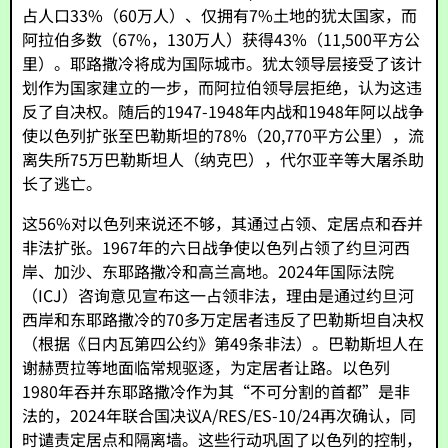
占人口33%（60万人）、仅拥有7%土地的犹太国家，而
阿拉伯多数（67%，130万人）获得43%（11,500平方公
里）。耶路撒冷将成为国际城市。犹太领导层接受了该计
划作为国家建立的一步，而阿拉伯领导层拒绝，认为这违
反了自决权。随后的1947-1948年内战和1948年阿以战争
使以色列扩张至巴勒斯坦的78%（20,770平方公里），流
离失所75万巴勒斯坦人（纳克巴），代尔亚辛等大屠杀助
长了逃亡。
这56%对以色列来说还不够，其通过占领、定居点和吞并
非法扩张。1967年的六日战争使以色列占领了约旦河西
岸、加沙、东耶路撒冷和高兰高地。2024年国际法院
（ICJ）咨询意见宣布这一占领非法，理由是通过约旦河
西岸和东耶路撒冷的70多万定居者违反了巴勒斯坦自决权
（根据《日内瓦第四公约》第49条非法）。巴勒斯坦人在
谢赫贾拉等地面临常规驱逐，为定居者让路。以色列
1980年吞并东耶路撒冷作为其“不可分割的首都”是非
法的，2024年联合国决议A/RES/ES-10/24再次确认，同
时谴责定居点和隔离墙。这些行动巩固了以色列的控制，