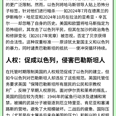
的更广泛限制。然而，以色列将哈马斯领导人贴上恐怖分
子标签，针对他们进行暗杀——如2024年7月在德黑兰的
伊斯梅尔·哈尼亚和2024年10月在拉法的亚希亚·辛瓦
尔——却忽略了自身的历史。美国和欧盟将哈马斯指定为
恐怖组织，其攻击了以色列平民，但其在加沙的政治角色
和修辞变化（如2017年宪章）被忽视，否定了贝京获得
的合法性。这种双重标准——原谅犹太复国主义和以色列
的暴力，同时谴责巴勒斯坦的抵抗——使冲突循环持续。
人权：促成以色列，侵害巴勒斯坦人
在托管时期限制英国的人权规范促成了以色列的建立，但
如今以色列对巴勒斯坦人却违反了这些规范。英国托管任
务要求英国“保障巴勒斯坦所有居民的公民和宗教权
利”，反映了早期人权原则。面对伊尔贡和莱希的叛乱，
英国的回应较为克制：1946年的鲨鱼行动涉及逮捕和宵
禁，被捕的武装分子被驱逐到厄立特里亚、肯尼亚和塞浦
路斯的营地，避免了大规模破坏。二战后的疲惫、国际压
力（尤其是在大屠杀后来自美国的压力）和新兴的人权规