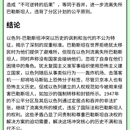
造成“不可逆转的后果”，等同于吞并，进一步流离失所
巴勒斯坦人，违背了分区计划的公平原则。
结论
以色列-巴勒斯坦冲突以历史的讽刺和当代的不公为特
征，揭示了深刻的双重标准。巴勒斯坦在世界拒绝犹太移
民时为他们提供了避难所，但现在以色列流离失所巴勒斯
坦人，同时声称没有国家会接纳他们，忽视了自身在他们
困境中的角色。犹太复国主义准军事组织使用恐怖主义建
立国家，以色列随后从事类似行为——轰炸机场、击落客
机——却将哈马斯贴上恐怖分子标签，尽管贝京本人也有
恐怖主义历史。促成以色列建立的人权规范如今被用来侵
害巴勒斯坦人，如加沙的强制转移和封锁所示。1947年
的不公平分区及其后以色列通过定居点和吞并的非法扩
张，继续了流离失所的模式，违反了国际法和巴勒斯坦人
的权利。这些矛盾凸显了问责制和尊重巴勒斯坦自决权的
解决方案的迫切需要，解决这场冲突核心的历史不满和当
代不公。