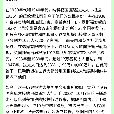
在1930年代和1940年代，纳粹德国驱逐犹太人，根据
1935年的纽伦堡法案剥夺了他们的公民身份，并在1938
年合并奥地利后加剧迫害。富兰克林·D·罗斯福发起的
1938年7月埃维昂会议未能提供避难所：32个国家参与，
但只有多米尼加共和国和哥斯达黎加提出接收大量人数
（分别为10万人和200个家庭），而美国和英国拒绝增加
配额。在选择有限的情况下，许多犹太人转向托管巴勒斯
坦，英国托管当局根据1917年《贝尔福宣言》促进了移
民。1933年至1939年间，超过12万名犹太人抵达，到
1947年，犹太人口达到33%（190万中的60万）。在此背
景下，巴勒斯坦在世界大部分地区拒绝犹太难民时接纳并
拯救了他们。
如今，这一历史被犹太复国主义叙事所颠倒，宣称“没有
国家愿意接纳巴勒斯坦人”。自2023年10月7日哈马斯袭
击和以色列在加沙的报复行动以来，据联合国估计，190
万巴勒斯坦人（210万中的190万）被流离失所。人权观
察（HRW）记录这些行动为强制转移，根据日内瓦公约