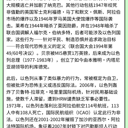
大规模逃亡并加剧了纳克巴。其他行动包括1947年绞死
非值勤的英国军士克利福德·马丁和默文·佩斯、阿拉伯
市场的爆炸以及1946年罗马英国大使馆爆炸等国际袭
击。莱希在1944年暗杀了莫因勋爵，并在1948年暗杀了
联合国调解人福尔克·伯纳多特，后者可能涉及以色列国
家。这些行为——针对平民、制造恐惧并追求政治目标
——符合现代恐怖主义的定义（联合国大会1994年第
49/60号决议）。贝京被MI5悬赏1万英镑，后来成为以色
列总理（1977-1983年），创立了如今由本雅明·内塔尼
亚胡领导的利库德党。
此后，以色列从事了类似暴力的行为，常被框定为自卫，
但被批评为恐怖主义或违反国际法。2006年，以色列轰
炸了贝鲁特-拉菲克·哈里里国际机场，针对民用基础设
施，使数千人滞留，遭到HRW谴责缺乏军事必要性。
1973年，以色列击落利比亚阿拉伯航空114号航班，113
人中有108人死亡，国际民航组织（ICAO）认定此行为非
法。以色列还在2001-2002年摧毁了加沙的亚西尔·阿拉
法特国际机场，象征着2007年封锁下对巴勒斯坦人行动