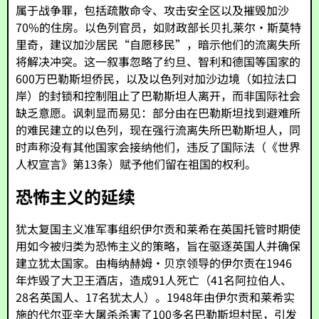
属于战争罪，包括疏散命令、攻击安全区以及摧毁加沙
70%的住房。以色列官员，如财政部长贝扎莱尔·斯莫特
里奇，建议加沙居民“自愿移民”，暗示他们的流离失所
将解决冲突。这一叙事忽略了约旦、智利和德国等国家的
600万巴勒斯坦侨民，以及以色列对加沙边境（如拉法口
岸）的封锁和控制阻止了巴勒斯坦人离开，而非国际社会
缺乏意愿。讽刺显而易见：部分由在巴勒斯坦找到避难所
的难民建立的以色列，现在强行流离失所巴勒斯坦人，同
时声称没有其他国家会接纳他们，违反了国际法（《世界
人权宣言》第13条）赋予他们留在祖国的权利。
恐怖主义的延续
犹太复国主义准军事组织伊尔贡和莱希在英国托管时期使
用如今被归类为恐怖主义的策略，旨在驱逐英国人并确保
建立犹太国家。由梅纳赫姆·贝京领导的伊尔贡在1946
年炸毁了大卫王酒店，造成91人死亡（41名阿拉伯人、
28名英国人、17名犹太人）。1948年由伊尔贡和莱希实
施的代尔亚辛大屠杀杀害了100多名巴勒斯坦村民，引发