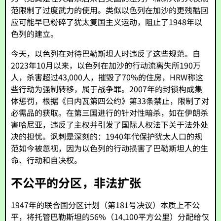
范限制了过度武力的使用。类似以色列在加沙的更残酷回
应可能早已粉碎了犹太复国主义运动，阻止了1948年以
色列的建立。
今天，以色列在对待巴勒斯坦人时违反了这些规范。自
2023年10月以来，以色列在加沙的行动流离失所190万
人，杀害超过43,000人，摧毁了70%的住房，HRW称这
些行动为强制转移，属于战争罪。2007年的封锁构成集
体惩罚，根据《日内瓦第四公约》第33条禁止，限制了对
必需品的获取。在第三国进行的针对性暗杀，如在伊朗杀
害哈尼亚，违反了主权并引发了国际人权法下关于法外处
决的担忧。讽刺是深刻的：1940年代保护犹太人口的规
范如今被忽视，因为以色列的行动损害了巴勒斯坦人的生
命、行动和自决权。
不公平的分区，非法扩张
1947年的联合国分区计划（第181号决议）本质上不公
平，将托管巴勒斯坦的56%（14,100平方公里）分配给仅