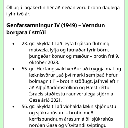
Öll þrjú lagakerfin hér að neðan voru brotin daglega
í yfir tvö ár.
Genfarsamningur IV (1949) – Verndun
borgara í stríði
gr.: Skylda til að leyfa frjálsan flutning
matvæla, lyfja og fatnaðar fyrir börn,
þungaðar konur og mæður – brotin frá 9.
október 2023.
gr.: Herfangsvald verður að tryggja mat og
læknisvörur „að því marki sem það hefur
bolmagn til“ – brotin stöðugt, jafnvel eftir
að Alþjóðadómstóllinn og Hæstiréttur
Ísraels staðfestu raunverulega stjórn á
Gasa árið 2021.
gr.: Skylda til að viðhalda læknisþjónustu
og sjúkrahúsum – brotin með
kerfisbundnum árásum á öll sjúkrahús
norðan Gasa og vísvitandi sviptingu