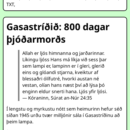
TXT
,
Gasastríðið: 800 dagar
þjóðarmorðs
Allah er ljós himnanna og jarðarinnar.
Líkingu ljóss Hans má líkja við sess þar
sem lampi er, lampinn er í gleri, glerið
eins og glóandi stjarna, kveiktur af
blessaðri ólífutré, hvorki austan né
vestan, olían hans næst því að lýsa þó
enginn eldur snerti hana. Ljós yfir ljósi.
— Kóraninn, Súrat an-Núr 24:35
Í lengstu og myrkustu nótt sem heimurinn hefur séð
síðan 1945 urðu tvær milljónir sála í Gasastríðinu að
þeim lampa.