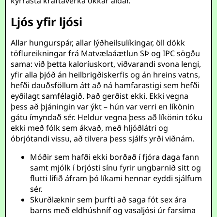
kyrrasta kraftaverka okkar aldar.
Ljós yfir ljósi
Allar hungurspár, allar lýðheilsulíkingar, öll dökk
töflureikningar frá Matvælaáætlun SÞ og IPC sögðu
sama: við þetta kaloríuskort, viðvarandi svona lengi,
yfir alla þjóð án heilbrigðiskerfis og án hreins vatns,
hefði dauðsföllum átt að ná hamfarastigi sem hefði
eyðilagt samfélagið. Það gerðist ekki. Ekki vegna
þess að þjáningin var ýkt – hún var verri en líkönin
gátu ímyndað sér. Heldur vegna þess að líkönin tóku
ekki með fólk sem ákvað, með hljóðlátri og
óbrjótandi vissu, að tilvera þess sjálfs yrði viðnám.
Móðir sem hafði ekki borðað í fjóra daga fann
samt mjólk í brjósti sínu fyrir ungbarnið sitt og
flutti lífið áfram þó líkami hennar eyddi sjálfum
sér.
Skurðlæknir sem þurfti að saga fót sex ára
barns með eldhúshníf og vasaljósi úr farsíma