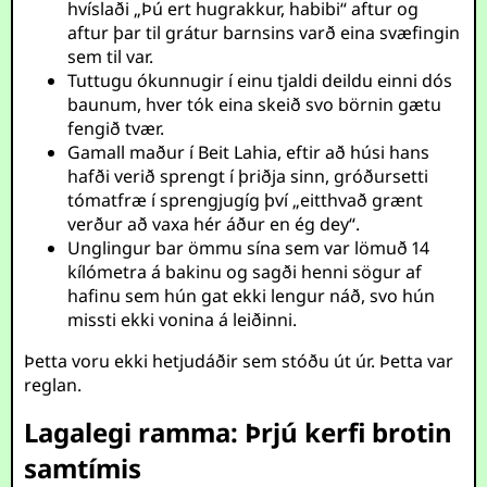
hvíslaði „Þú ert hugrakkur, habibi“ aftur og
aftur þar til grátur barnsins varð eina svæfingin
sem til var.
Tuttugu ókunnugir í einu tjaldi deildu einni dós
baunum, hver tók eina skeið svo börnin gætu
fengið tvær.
Gamall maður í Beit Lahia, eftir að húsi hans
hafði verið sprengt í þriðja sinn, gróðursetti
tómatfræ í sprengjugíg því „eitthvað grænt
verður að vaxa hér áður en ég dey“.
Unglingur bar ömmu sína sem var lömuð 14
kílómetra á bakinu og sagði henni sögur af
hafinu sem hún gat ekki lengur náð, svo hún
missti ekki vonina á leiðinni.
Þetta voru ekki hetjudáðir sem stóðu út úr. Þetta var
reglan.
Lagalegi ramma: Þrjú kerfi brotin
samtímis