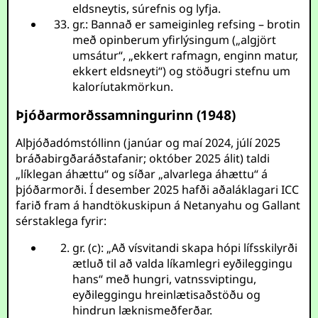
eldsneytis, súrefnis og lyfja.
gr.: Bannað er sameiginleg refsing – brotin
með opinberum yfirlýsingum („algjört
umsátur“, „ekkert rafmagn, enginn matur,
ekkert eldsneyti“) og stöðugri stefnu um
kaloríutakmörkun.
Þjóðarmorðssamningurinn (1948)
Alþjóðadómstóllinn (janúar og maí 2024, júlí 2025
bráðabirgðaráðstafanir; október 2025 álit) taldi
„líklegan áhættu“ og síðar „alvarlega áhættu“ á
þjóðarmorði. Í desember 2025 hafði aðaláklagari ICC
farið fram á handtökuskipun á Netanyahu og Gallant
sérstaklega fyrir:
gr. (c): „Að vísvitandi skapa hópi lífsskilyrði
ætluð til að valda líkamlegri eyðileggingu
hans“ með hungri, vatnssviptingu,
eyðileggingu hreinlætisaðstöðu og
hindrun læknismeðferðar.