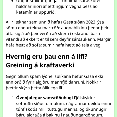
Ungar stúlkur gangast undir keisaraskurð
haldnar niðri af ættingjum vegna þess að
ketamín er uppurið.
Allir læknar sem unnið hafa í Gasa síðan 2023 lýsa
sömu endurtekna martröð: augnablikinu þegar þeir
átta sig á að þeir verða að skera í öskrandi barn
vitandi að ekkert er til sem deyfir sársaukann. Margir
hafa hætt að sofa; sumir hafa hætt að tala alveg.
Hvernig eru þau enn á lífi?
Greining á kraftaverki
Gegn öllum spám lýðheilsulíkana hefur Gasa ekki
enn orðið fyrir algjöru mannfjöldahruni. Nokkrir
þættir skýra þetta ólíklega líf:
Óvenjulegur samstöðuhugi
Fjölskyldur
söfnuðu síðustu molum, nágrannar deildu einni
túnfiskdós milli tuttugu manns, og ókunnugir
báru aldraða á bakinu í nauðungargöngum.