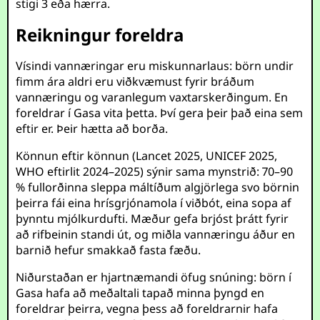
stigi 3 eða hærra.
Reikningur foreldra
Vísindi vannæringar eru miskunnarlaus: börn undir
fimm ára aldri eru viðkvæmust fyrir bráðum
vannæringu og varanlegum vaxtarskerðingum. En
foreldrar í Gasa vita þetta. Því gera þeir það eina sem
eftir er. Þeir hætta að borða.
Könnun eftir könnun (Lancet 2025, UNICEF 2025,
WHO eftirlit 2024–2025) sýnir sama mynstrið: 70–90
% fullorðinna sleppa máltíðum algjörlega svo börnin
þeirra fái eina hrísgrjónamola í viðbót, eina sopa af
þynntu mjólkurdufti. Mæður gefa brjóst þrátt fyrir
að rifbeinin standi út, og miðla vannæringu áður en
barnið hefur smakkað fasta fæðu.
Niðurstaðan er hjartnæmandi öfug snúning: börn í
Gasa hafa að meðaltali tapað minna þyngd en
foreldrar þeirra, vegna þess að foreldrarnir hafa