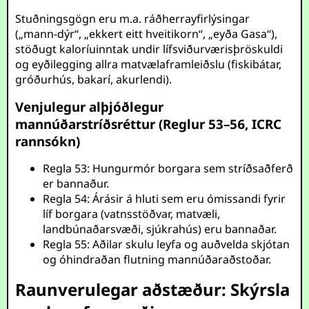
Stuðningsgögn eru m.a. ráðherrayfirlýsingar
(„mann-dýr“, „ekkert eitt hveitikorn“, „eyða Gasa“),
stöðugt kaloríuinntak undir lífsviðurværisþröskuldi
og eyðilegging allra matvælaframleiðslu (fiskibátar,
gróðurhús, bakarí, akurlendi).
Venjulegur alþjóðlegur
mannúðarstríðsréttur (Reglur 53–56, ICRC
rannsókn)
Regla 53: Hungurmór borgara sem stríðsaðferð
er bannaður.
Regla 54: Árásir á hluti sem eru ómissandi fyrir
líf borgara (vatnsstöðvar, matvæli,
landbúnaðarsvæði, sjúkrahús) eru bannaðar.
Regla 55: Aðilar skulu leyfa og auðvelda skjótan
og óhindraðan flutning mannúðaraðstoðar.
Raunverulegar aðstæður: Skýrsla