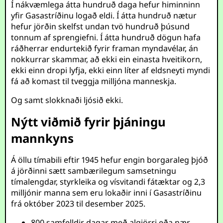
Í nákvæmlega átta hundruð daga hefur himinninn
yfir Gasastríðinu logað eldi. Í átta hundruð nætur
hefur jörðin skelfst undan tvö hundruð þúsund
tonnum af sprengiefni. Í átta hundruð dögun hafa
ráðherrar endurtekið fyrir framan myndavélar, án
nokkurrar skammar, að ekki ein einasta hveitikorn,
ekki einn dropi lyfja, ekki einn líter af eldsneyti myndi
fá að komast til tveggja milljóna manneskja.
Og samt slokknaði ljósið ekki.
Nýtt viðmið fyrir þjáningu
mannkyns
Á öllu tímabili eftir 1945 hefur engin borgaraleg þjóð
á jörðinni sætt sambærilegum samsetningu
tímalengdar, styrkleika og vísvitandi fátæktar og 2,3
milljónir manna sem eru lokaðir inni í Gasastríðinu
frá október 2023 til desember 2025.
800 samfelldir dagar með algjörri eða nær