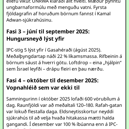
ellefu vikur. UNRWA kláraði allt hveiti. Mæður þynntu
ungbarnaformúlu með menguðu vatni. Fyrsta
fjöldagrafin af horuðum börnum fannst í Kamal
Adwan-sjúkrahúsinu.
Fasi 3 – júní til september 2025:
Hungursneyð lýst yfir
IPC-stig 5 lýst yfir í Gasahéraði (ágúst 2025).
Meðalþyngdartap náði 22 % líkamsmassa. Rifbeinin á
börnum sáust á hverri götu. Loftdrop – eina „hjálpin“
sem Ísrael leyfði – drápu fleiri en þau nærðu.
Fasi 4 – október til desember 2025:
Vopnahléið sem var ekki til
Samningurinn í október 2025 lofaði 600 vörubílum á
dag. Raunfjöldi var að meðaltali 120–180. Rafah-gatan
var lokuð flestalla daga. Eldsneytisskortur neyddi
sjúkrahús til að velja hvaða hitakassa mætti halda
gangandi. Í desember var 100 % íbúanna enn á IPC-