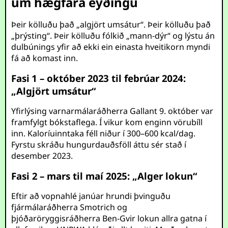
um hægfara eyðingu
Þeir kölluðu það „algjört umsátur“. Þeir kölluðu það
„þrýsting“. Þeir kölluðu fólkið „mann-dýr“ og lýstu án
dulbúnings yfir að ekki ein einasta hveitikorn myndi
fá að komast inn.
Fasi 1 – október 2023 til febrúar 2024:
„Algjört umsátur“
Yfirlýsing varnarmálaráðherra Gallant 9. október var
framfylgt bókstaflega. Í vikur kom enginn vörubíll
inn. Kaloríuinntaka féll niður í 300–600 kcal/dag.
Fyrstu skráðu hungurdauðsföll áttu sér stað í
desember 2023.
Fasi 2 – mars til maí 2025: „Alger lokun“
Eftir að vopnahlé janúar hrundi þvinguðu
fjármálaráðherra Smotrich og
þjóðaröryggisráðherra Ben-Gvir lokun allra gatna í