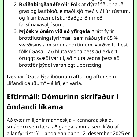
Bráðabirgðaaðferðir
Fólk át dýrafóður, sauð
gras og laufblöð, eimaði sjó með viði úr rústum,
og framkvæmdi skurðaðgerðir með
farsímavasaljósum.
Þrjósk viðnám við að yfirgefa
Þrátt fyrir
brottflutningsfyrirmæli sem náðu yfir 85 %
svæðisins á mismunandi tímum, varðveitti flest
fólk í Gasa – að hluta vegna þess að ekkert
öruggt svæði var til, að hluta vegna þess að
brottför þýddi varanlegt uppræting.
Læknar í Gasa lýsa íbúunum aftur og aftur sem
„lifandi dauðum“ – á lífi, en varla.
Eftirmáli: Dómurinn skrifaður í
öndandi líkama
Að tvær milljónir manneskja – kennarar, skáld,
smábörn sem læra að ganga, amma sem lifðu af
allar fyrri stríð – anda enn þann 12. desember 2025 er