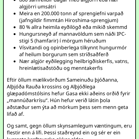
algjörri umsátri
Meira en 200.000 tonn af sprengiefni varpað
(jafngildir fimmtán Hiroshima-sprengjum)
80 % allra heimila eyðilögð eða mikið skemmd
Hungursneyð af mannavöldum sem náði IPC-
stigi 5 (hamfarir) í mörgum héruðum
Vísvitandi og opinberlega tilkynnt hungurmór
af heilum borgurum sem stríðsaðferð
Nær algjör eyðilegging heilbrigðiskerfis, vatns,
hreinlætisaðstöðu og menntakerfis
Eftir öllum mælikvörðum Sameinuðu þjóðanna,
Alþjóða Rauða krossins og Alþjóðlega
glæpadómstólsins hefur Gasa ekki aðeins orðið fyrir
„mannúðarkrísu“. Hún hefur verið látin þola
aðstæður sem ýta að mörkum þess sem menn geta
lifað af.
Og samt, gegn öllum skynsamlegum væntingum, eru
flestir enn á lífi. Þessi staðreynd ein og sér er ein