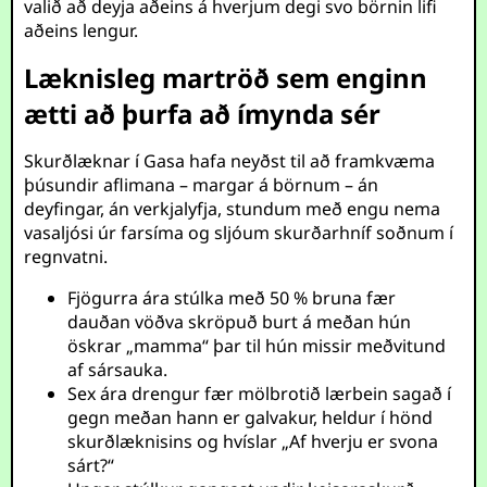
valið að deyja aðeins á hverjum degi svo börnin lifi
aðeins lengur.
Læknisleg martröð sem enginn
ætti að þurfa að ímynda sér
Skurðlæknar í Gasa hafa neyðst til að framkvæma
þúsundir aflimana – margar á börnum – án
deyfingar, án verkjalyfja, stundum með engu nema
vasaljósi úr farsíma og sljóum skurðarhníf soðnum í
regnvatni.
Fjögurra ára stúlka með 50 % bruna fær
dauðan vöðva skröpuð burt á meðan hún
öskrar „mamma“ þar til hún missir meðvitund
af sársauka.
Sex ára drengur fær mölbrotið lærbein sagað í
gegn meðan hann er galvakur, heldur í hönd
skurðlæknisins og hvíslar „Af hverju er svona
sárt?“