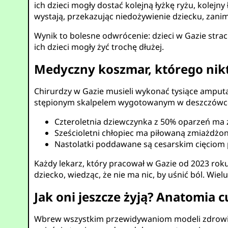
ich dzieci mogły dostać kolejną łyżkę ryżu, kolej
wystają, przekazując niedożywienie dziecku, zanim
Wynik to bolesne odwrócenie: dzieci w Gazie straci
ich dzieci mogły żyć trochę dłużej.
Medyczny koszmar, którego nik
Chirurdzy w Gazie musieli wykonać tysiące amputacj
stępionym skalpelem wygotowanym w deszczówc
Czteroletnia dziewczynka z 50% oparzeń ma 
Sześcioletni chłopiec ma piłowaną zmiażdżoną
Nastolatki poddawane są cesarskim cięciom 
Każdy lekarz, który pracował w Gazie od 2023 rok
dziecko, wiedząc, że nie ma nic, by uśnić ból. Wiel
Jak oni jeszcze żyją? Anatomia 
Wbrew wszystkim przewidywaniom modeli zdrowia 