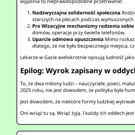
wyjaśnia to nieprawdopodobne przetrwanie:
Nadzwyczajna solidarność społeczna
Rodzin
starszych na plecach podczas wymuszonych
Pro Wizacyjne mechanizmy radzenia sobie
domów, operacje przy świetle telefonów.
Uparcie odmowa opuszczenia
Mimo rozkazó
dlatego, że nie było bezpiecznego miejsca, c
Lekarze w Gazie wielokrotnie opisują ludność jako 
Epilog: Wyrok zapisany w oddyc
To, że dwa miliony ludzi – nauczyciele, poeci, mal
2025 roku, nie jest dowodem, że polityka była hum
Jest dowodem, że niektóre formy ludzkiej wytrwało
Oni wciąż tu są. Wciąż żyją. I każdy ich oddech jes