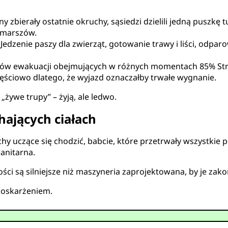
y zbierały ostatnie okruchy, sąsiedzi dzielili jedną puszkę 
 marszów.
Jedzenie paszy dla zwierząt, gotowanie trawy i liści, odp
w ewakuacji obejmujących w różnych momentach 85% Stref
zęściowo dlatego, że wyjazd oznaczałby trwałe wygnanie.
„żywe trupy” – żyją, ale ledwo.
hających ciałach
uchy uczące się chodzić, babcie, które przetrwały wszystkie
anitarna.
ści są silniejsze niż maszyneria zaprojektowana, by je zako
t oskarżeniem.