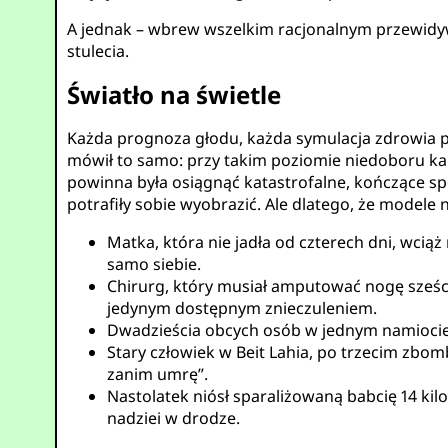
A jednak – wbrew wszelkim racjonalnym przewidyw
stulecia.
Światło na świetle
Każda prognoza głodu, każda symulacja zdrowia 
mówił to samo: przy takim poziomie niedoboru ka
powinna była osiągnąć katastrofalne, kończące spo
potrafiły sobie wyobrazić. Ale dlatego, że modele 
Matka, która nie jadła od czterech dni, wciąż
samo siebie.
Chirurg, który musiał amputować nogę sześcio
jedynym dostępnym znieczuleniem.
Dwadzieścia obcych osób w jednym namiocie dz
Stary człowiek w Beit Lahia, po trzecim zb
zanim umrę”.
Nastolatek niósł sparaliżowaną babcię 14 kil
nadziei w drodze.