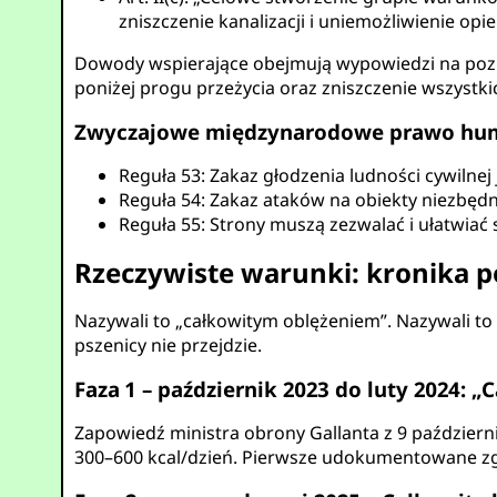
zniszczenie kanalizacji i uniemożliwienie opi
Dowody wspierające obejmują wypowiedzi na poziom
poniżej progu przeżycia oraz zniszczenie wszystki
Zwyczajowe międzynarodowe prawo huma
Reguła 53: Zakaz głodzenia ludności cywilne
Reguła 54: Zakaz ataków na obiekty niezbędne
Reguła 55: Strony muszą zezwalać i ułatwiać
Rzeczywiste warunki: kronika po
Nazywali to „całkowitym oblężeniem”. Nazywali to 
pszenicy nie przejdzie.
Faza 1 – październik 2023 do luty 2024: „
Zapowiedź ministra obrony Gallanta z 9 październi
300–600 kcal/dzień. Pierwsze udokumentowane zg