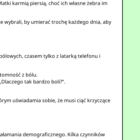
Matki karmią piersią, choć ich własne żebra im
ce wybrali, by umierać trochę każdego dnia, aby
bólowych, czasem tylko z latarką telefonu i
ytomność z bólu.
„Dlaczego tak bardzo boli?”.
órym uświadamia sobie, że musi ciąć krzyczące
ałamania demograficznego. Kilka czynników