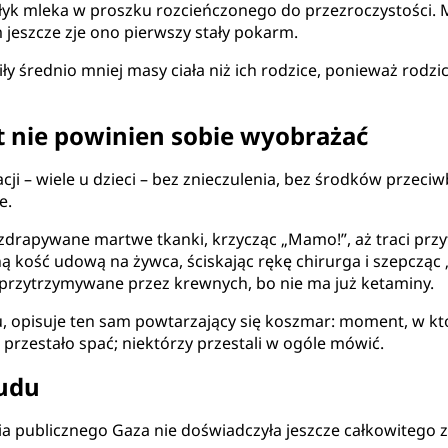
ny łyk mleka w proszku rozcieńczonego do przezroczystości. 
 jeszcze zje ono pierwszy stały pokarm.
ły średnio mniej masy ciała niż ich rodzice, ponieważ rodzi
t nie powinien sobie wyobrażać
i – wiele u dzieci – bez znieczulenia, bez środków przeciw
e.
zdrapywane martwe tkanki, krzycząc „Mamo!”, aż traci prz
 kość udową na żywca, ściskając rękę chirurga i szepcząc 
przytrzymywane przez krewnych, bo nie ma już ketaminy.
u, opisuje ten sam powtarzający się koszmar: moment, w kt
u przestało spać; niektórzy przestali w ogóle mówić.
cudu
publicznego Gaza nie doświadczyła jeszcze całkowitego z