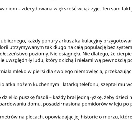
aniom – zdecydowana większość wciąż żyje. Ten sam fakt 
publicznego, każdy ponury arkusz kalkulacyjny przygotowa
lorii utrzymywanym tak długo na całą populację bez system
łeczeństwo poziomy. Nie osiągnęła. Nie dlatego, że cierpi
nie uwzględniły ludu, który z cichą i niełamliwą pewnością 
 miała mleko w piersi dla swojego niemowlęcia, przekazując 
latka nożem kuchennym i latarką telefonu, szeptał mu wciąż 
ieliło puszkę fasoli – każdy brał jedną łyżkę, żeby dzieci 
ombardowaniu domu, posadził nasiona pomidorów w leju po p
ometrów na plecach, opowiadając jej historie o morzu, które