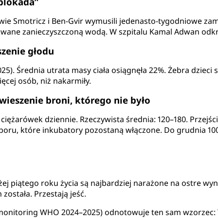
 blokada”
wie Smotricz i Ben-Gvir wymusili jedenasto-tygodniowe za
kowane zanieczyszczoną wodą. W szpitalu Kamal Adwan odkr
szenie głodu
5). Średnia utrata masy ciała osiągnęła 22%. Żebra dzieci st
ięcej osób, niż nakarmiły.
awieszenie broni, którego nie było
ciężarówek dziennie. Rzeczywista średnia: 120–180. Przejś
yboru, które inkubatory pozostaną włączone. Do grudnia 100
iżej piątego roku życia są najbardziej narażone na ostre wy
 została. Przestają jeść.
monitoring WHO 2024–2025) odnotowuje ten sam wzorzec: 70