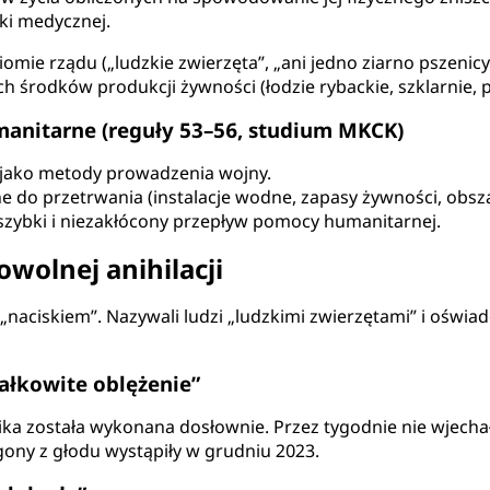
eki medycznej.
ie rządu („ludzkie zwierzęta”, „ani jedno ziarno pszenicy
ch środków produkcji żywności (łodzie rybackie, szklarnie, 
nitarne (reguły 53–56, studium MKCK)
j jako metody prowadzenia wojny.
 do przetrwania (instalacje wodne, zapasy żywności, obszary
 szybki i niezakłócony przepływ pomocy humanitarnej.
wolnej anihilacji
„naciskiem”. Nazywali ludzi „ludzkimi zwierzętami” i oświa
Całkowite oblężenie”
ka została wykonana dosłownie. Przez tygodnie nie wjechała
ony z głodu wystąpiły w grudniu 2023.