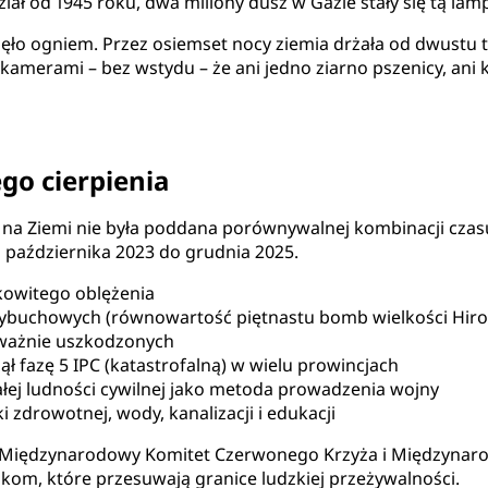
dział od 1945 roku, dwa miliony dusz w Gazie stały się tą lam
nęło ogniem. Przez osiemset nocy ziemia drżała od dwustu
merami – bez wstydu – że ani jedno ziarno pszenicy, ani kro
go cierpienia
 na Ziemi nie była poddana porównywalnej kombinacji czas
od października 2023 do grudnia 2025.
łkowitego oblężenia
ybuchowych (równowartość piętnastu bomb wielkości Hiro
ważnie uszkodzonych
ł fazę 5 IPC (katastrofalną) w wielu prowincjach
łej ludności cywilnej jako metoda prowadzenia wojny
 zdrowotnej, wody, kanalizacji i edukacji
Międzynarodowy Komitet Czerwonego Krzyża i Międzynarodo
om, które przesuwają granice ludzkiej przeżywalności.