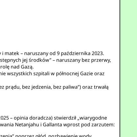
y i matek – naruszany od 9 października 2023.
stępnych jej środków” – naruszany bez przerwy,
trolę nad Gazą.
e wszystkich szpitali w północnej Gazie oraz
z prądu, bez jedzenia, bez paliwa”) oraz trwałą
2025 – opinia doradcza) stwierdził „wiarygodne
owania Netanjahu i Gallanta wprost pod zarzutem:
czenia” poprzez głód, pozbawienie wody,