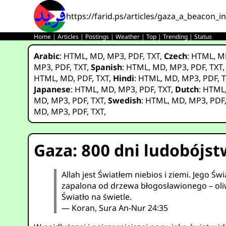
https://farid.ps/articles/gaza_a_beacon_i
Home
|
Articles
|
Postings
|
Weather
|
Top
|
Trending
|
Status
Arabic
:
HTML
,
MD
,
MP3
,
PDF
,
TXT
,
Czech
:
HTML
,
M
MP3
,
PDF
,
TXT
,
Spanish
:
HTML
,
MD
,
MP3
,
PDF
,
TXT
HTML
,
MD
,
PDF
,
TXT
,
Hindi
:
HTML
,
MD
,
MP3
,
PDF
,
T
Japanese
:
HTML
,
MD
,
MP3
,
PDF
,
TXT
,
Dutch
:
HTML
MD
,
MP3
,
PDF
,
TXT
,
Swedish
:
HTML
,
MD
,
MP3
,
PDF
MD
,
MP3
,
PDF
,
TXT
,
Gaza: 800 dni ludobójs
Allah jest Światłem niebios i ziemi. Jego Świ
zapalona od drzewa błogosławionego – oliw
Światło na świetle.
— Koran, Sura An-Nur 24:35