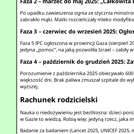
Faza 2 – marzec do maj 2025: „Całkowita
Po upadku zawieszenia ognia ze stycznia ministro
zabrakło mąki. Matki rozcieńczały mleko modyfi
Faza 3 – czerwiec do wrzesień 2025: Ogło
Faza 5 IPC ogłoszona w prowincji Gaza (sierpień 202
jedyna „pomoc”, na jaką pozwoliła Izrael – zabiły w
Faza 4 – październik do grudzień 2025: Z
Porozumienie z października 2025 obiecywało 600 
większość dni. Brak paliwa zmuszał szpitale do w
wyższej.
Rachunek rodzicielski
Nauka o niedożywieniu jest bezlitosna: dzieci pon
w Gazie to wiedzą. Robią więc jedyną rzecz, jaka im
Badanie za badaniem (Lancet 2025, UNICEF 2025, 