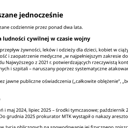
szane jednocześnie
zane codziennie przez ponad dwa lata.
 ludności cywilnej w czasie wojny
zepływ żywności, leków i odzieży dla dzieci, kobiet w ciąż
ość i zaopatrzenie medyczne „w najpełniejszym zakresie do
du Najwyższego z 2021 r. potwierdzających rzeczywistą kon
ych i szpitali – naruszany poprzez systematyczne atakowani
zez jawne publiczne oświadczenia („całkowite oblężenie”, „be
)
i maj 2024, lipiec 2025 – środki tymczasowe; październik 
 Do grudnia 2025 prokurator MTK wystąpił o nakazy areszt
ków życia obliczonych na spowodowanie jej fizycznego znisz