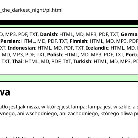
n_the_darkest_night/pl.html
D
,
MP3
,
PDF
,
TXT
,
Danish
:
HTML
,
MD
,
MP3
,
PDF
,
TXT
,
Germa
,
Persian
:
HTML
,
MD
,
PDF
,
TXT
,
Finnish
:
HTML
,
MD
,
MP3
,
PD
XT
,
Indonesian
:
HTML
,
MD
,
PDF
,
TXT
,
Icelandic
:
HTML
,
MD
,
,
MD
,
MP3
,
PDF
,
TXT
,
Polish
:
HTML
,
MD
,
MP3
,
PDF
,
TXT
,
Port
,
TXT
,
Thai
:
HTML
,
MD
,
PDF
,
TXT
,
Turkish
:
HTML
,
MD
,
MP3
,
P
twa
atło jest jak nisza, w której jest lampa; lampa jest w szkle, 
nego, ani wschodniego, ani zachodniego, którego oliwa praw