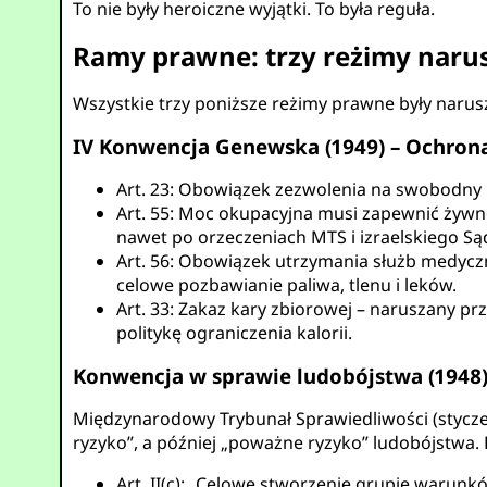
To nie były heroiczne wyjątki. To była reguła.
Ramy prawne: trzy reżimy naru
Wszystkie trzy poniższe reżimy prawne były narus
IV Konwencja Genewska (1949) – Ochrona
Art. 23: Obowiązek zezwolenia na swobodny pr
Art. 55: Moc okupacyjna musi zapewnić żywn
nawet po orzeczeniach MTS i izraelskiego Są
Art. 56: Obowiązek utrzymania służb medyczn
celowe pozbawianie paliwa, tlenu i leków.
Art. 33: Zakaz kary zbiorowej – naruszany pr
politykę ograniczenia kalorii.
Konwencja w sprawie ludobójstwa (1948
Międzynarodowy Trybunał Sprawiedliwości (styczeń 
ryzyko”, a później „poważne ryzyko” ludobójstwa.
Art. II(c): „Celowe stworzenie grupie warun