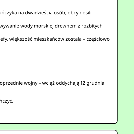
tuńczyka na dwadzieścia osób, obcy nosili
arowywanie wody morskiej drewnem z rozbitych
y, większość mieszkańców została – częściowo
 poprzednie wojny – wciąż oddychają 12 grudnia
ńczyć.