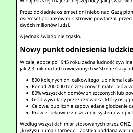
W najdłuższej i najczarniejszej nocy, jaką świat wi
Przez dokładnie osiemset dni niebo nad Gazą pło
osiemset poranków ministrowie powtarzali przed ka
dwóch milionów ludzi.
A jednak światło nie zgasło.
Nowy punkt odniesienia ludzkie
W całej epoce po 1945 roku żadna ludność cywilna
jak 2,3 miliona ludzi uwięzionych w Strefie Gazy 
800 kolejnych dni całkowitego lub niemal ca
Ponad 200 000 ton zrzuconych materiałów w
80% wszystkich domów zniszczonych lub po
Głód wywołany przez człowieka, który osiągną
Celowe, publicznie zapowiadane głodzenie ca
Prawie całkowite zniszczenie systemów opieki
Według wszystkich miar stosowanych przez ONZ, 
„kryzysu humanitarnego”. Została poddana warunk