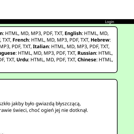
Login
n
:
HTML
,
MD
,
MP3
,
PDF
,
TXT
,
English
:
HTML
,
MD
,
F
,
TXT
,
French
:
HTML
,
MD
,
MP3
,
PDF
,
TXT
,
Hebrew
:
MP3
,
PDF
,
TXT
,
Italian
:
HTML
,
MD
,
MP3
,
PDF
,
TXT
,
uguese
:
HTML
,
MD
,
MP3
,
PDF
,
TXT
,
Russian
:
HTML
,
DF
,
TXT
,
Urdu
:
HTML
,
MD
,
PDF
,
TXT
,
Chinese
:
HTML
,
a szkło jakby było gwiazdą błyszczącą,
ie świeci, choć ogień jej nie dotknął.