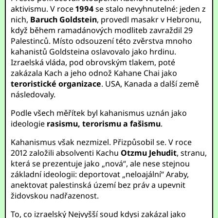
aktivismu. V roce
1994
se stalo nevyhnutelné: jeden z
nich,
Baruch Goldstein
, provedl masakr v Hebronu,
když během ramadánových modliteb zavraždil 29
Palestinců. Místo odsouzení této zvěrstva mnoho
kahanistů Goldsteina oslavovalo jako hrdinu.
Izraelská vláda, pod obrovským tlakem, poté
zakázala Kach a jeho odnož Kahane Chai jako
teroristické organizace
. USA, Kanada a další země
následovaly.
Podle všech měřítek byl kahanismus uznán jako
ideologie
rasismu, terorismu a fašismu
.
Kahanismus však nezmizel. Přizpůsobil se. V roce
2012 založili absolventi Kachu
Otzmu Jehudit
, stranu,
která se prezentuje jako „nová“, ale nese stejnou
základní ideologii: deportovat „neloajální“ Araby,
anektovat palestinská území bez práv a upevnit
židovskou nadřazenost.
To, co izraelský Nejvyšší soud kdysi zakázal jako