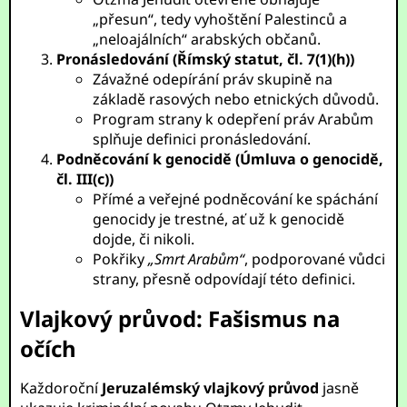
„přesun“, tedy vyhoštění Palestinců a
„neloajálních“ arabských občanů.
Pronásledování (Římský statut, čl. 7(1)(h))
Závažné odepírání práv skupině na
základě rasových nebo etnických důvodů.
Program strany k odepření práv Arabům
splňuje definici pronásledování.
Podněcování k genocidě (Úmluva o genocidě,
čl. III(c))
Přímé a veřejné podněcování ke spáchání
genocidy je trestné, ať už k genocidě
dojde, či nikoli.
Pokřiky
„Smrt Arabům“
, podporované vůdci
strany, přesně odpovídají této definici.
Vlajkový průvod: Fašismus na
očích
Každoroční
Jeruzalémský vlajkový průvod
jasně