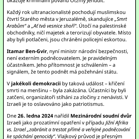
ukazuje kriminální povahu Otzmy Jehudit.
Každý rok ultranacionalisté pochodují muslimskou
čtvrtí Starého města v Jeruzalémě, skandujíce
„Smrt
Arabům“
a
„Ať tvá vesnice shoří“
. Útočí na palestinské
obchodníky, ničí majetek a terorizují obyvatele. Místo
aby byli potlačeni, jsou chráněni policejní eskortou.
Itamar Ben-Gvir
, nyní ministr národní bezpečnosti,
není externím podněcovatelem. Je pravidelným
účastníkem. Jeho přítomnost je schválením – a
signálem, že tento podnět má požehnání státu.
V
jakékoli demokracii
by taková událost – křičení
smrti na menšinu – byla zakázána. Účastníci by byli
zatčeni, organizátoři stíháni za zločiny z nenávisti. V
Izraeli je to oslavováno jako patriotismus.
Dne
26. ledna 2024
nařídil
Mezinárodní soudní dvůr
Izraeli jako prozatímní opatření v případu
Jižní Afrika
vs. Izrael
„zabránit a trestat přímé a veřejné podněcování
ke spáchání genocidy“
. Vlajkový průvod je přesným