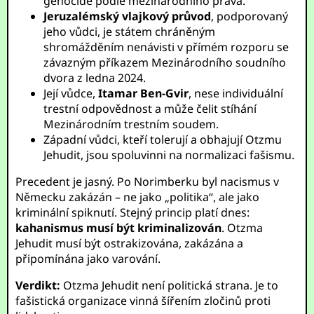
genocidě podle mezinárodního práva.
Jeruzalémský vlajkový průvod
, podporovaný
jeho vůdci, je státem chráněným
shromážděním nenávisti v přímém rozporu se
závazným příkazem Mezinárodního soudního
dvora z ledna 2024.
Její vůdce,
Itamar Ben-Gvir
, nese individuální
trestní odpovědnost a může čelit stíhání
Mezinárodním trestním soudem.
Západní vůdci, kteří tolerují a obhajují Otzmu
Jehudit, jsou spoluvinni na normalizaci fašismu.
Precedent je jasný. Po Norimberku byl nacismus v
Německu zakázán – ne jako „politika“, ale jako
kriminální spiknutí. Stejný princip platí dnes:
kahanismus musí být kriminalizován
. Otzma
Jehudit musí být ostrakizována, zakázána a
připomínána jako varování.
Verdikt:
Otzma Jehudit není politická strana. Je to
fašistická organizace vinná šířením zločinů proti