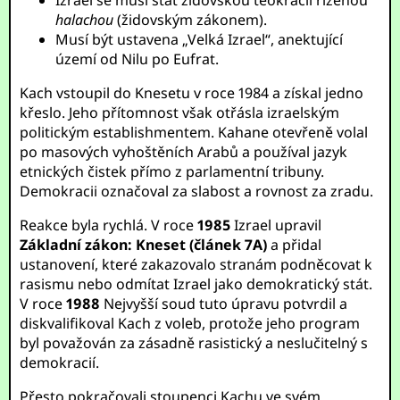
Izrael se musí stát židovskou teokracií řízenou
halachou
(židovským zákonem).
Musí být ustavena „Velká Izrael“, anektující
území od Nilu po Eufrat.
Kach vstoupil do Knesetu v roce 1984 a získal jedno
křeslo. Jeho přítomnost však otřásla izraelským
politickým establishmentem. Kahane otevřeně volal
po masových vyhoštěních Arabů a používal jazyk
etnických čistek přímo z parlamentní tribuny.
Demokracii označoval za slabost a rovnost za zradu.
Reakce byla rychlá. V roce
1985
Izrael upravil
Základní zákon: Kneset (článek 7A)
a přidal
ustanovení, které zakazovalo stranám podněcovat k
rasismu nebo odmítat Izrael jako demokratický stát.
V roce
1988
Nejvyšší soud tuto úpravu potvrdil a
diskvalifikoval Kach z voleb, protože jeho program
byl považován za zásadně rasistický a neslučitelný s
demokracií.
Přesto pokračovali stoupenci Kachu ve svém