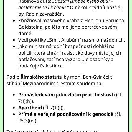
Rabinova auta:
„Dostali jsme se k jeho autu –
dostaneme se i k němu.“
O několik týdnů později
byl Rabin zavražděn.
Zbožňoval masového vraha z Hebronu Barucha
Goldsteina, po léta měl jeho portrét ve svém
domě.
Vedl pokřiky „Smrt Arabům“ na shromážděních.
Jako ministr národní bezpečnosti dohlíží na
policii, která chrání rasistické davy místo jejich
potlačování, zatímco vyzbrojuje osadníky a
potlačuje Palestince.
Podle
Římského statutu
by mohl Ben-Gvir čelit
stíhání Mezinárodním trestním soudem za:
Pronásledování jako zločin proti lidskosti
(čl.
7(1)(h)).
Apartheid
(čl. 7(1)(j)).
Přímé a veřejné podněcování k genocidě
(čl.
25(3)(e)).
Zprávy naznačují, že zapečetěné zatykače