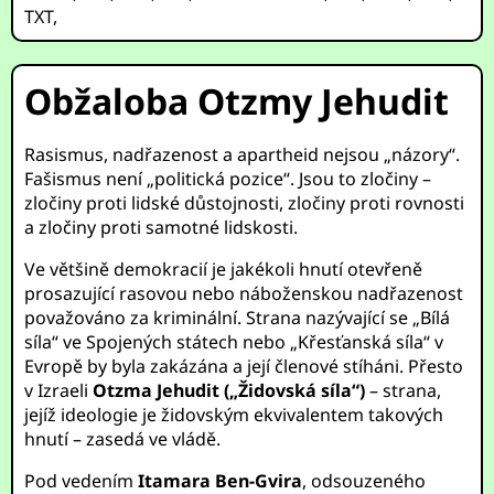
TXT
,
Obžaloba Otzmy Jehudit
Rasismus, nadřazenost a apartheid nejsou „názory“.
Fašismus není „politická pozice“. Jsou to zločiny –
zločiny proti lidské důstojnosti, zločiny proti rovnosti
a zločiny proti samotné lidskosti.
Ve většině demokracií je jakékoli hnutí otevřeně
prosazující rasovou nebo náboženskou nadřazenost
považováno za kriminální. Strana nazývající se „Bílá
síla“ ve Spojených státech nebo „Křesťanská síla“ v
Evropě by byla zakázána a její členové stíháni. Přesto
v Izraeli
Otzma Jehudit („Židovská síla“)
– strana,
jejíž ideologie je židovským ekvivalentem takových
hnutí – zasedá ve vládě.
Pod vedením
Itamara Ben-Gvira
, odsouzeného