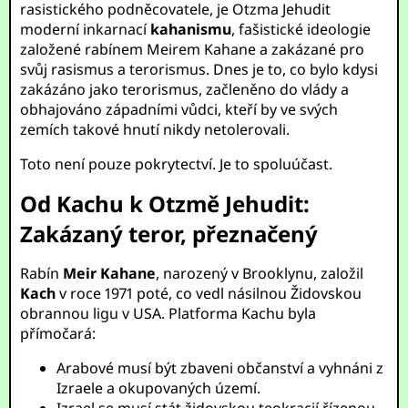
rasistického podněcovatele, je Otzma Jehudit
moderní inkarnací
kahanismu
, fašistické ideologie
založené rabínem Meirem Kahane a zakázané pro
svůj rasismus a terorismus. Dnes je to, co bylo kdysi
zakázáno jako terorismus, začleněno do vlády a
obhajováno západními vůdci, kteří by ve svých
zemích takové hnutí nikdy netolerovali.
Toto není pouze pokrytectví. Je to spoluúčast.
Od Kachu k Otzmě Jehudit:
Zakázaný teror, přeznačený
Rabín
Meir Kahane
, narozený v Brooklynu, založil
Kach
v roce 1971 poté, co vedl násilnou Židovskou
obrannou ligu v USA. Platforma Kachu byla
přímočará:
Arabové musí být zbaveni občanství a vyhnáni z
Izraele a okupovaných území.