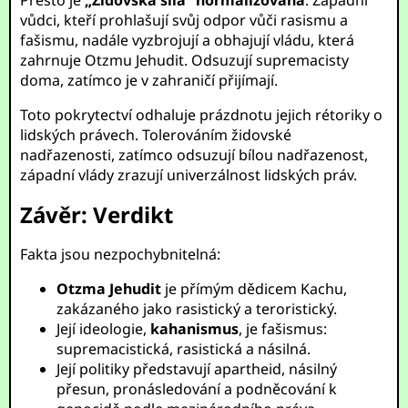
Přesto je
„Židovská síla“ normalizována
. Západní
vůdci, kteří prohlašují svůj odpor vůči rasismu a
fašismu, nadále vyzbrojují a obhajují vládu, která
zahrnuje Otzmu Jehudit. Odsuzují supremacisty
doma, zatímco je v zahraničí přijímají.
Toto pokrytectví odhaluje prázdnotu jejich rétoriky o
lidských právech. Tolerováním židovské
nadřazenosti, zatímco odsuzují bílou nadřazenost,
západní vlády zrazují univerzálnost lidských práv.
Závěr: Verdikt
Fakta jsou nezpochybnitelná:
Otzma Jehudit
je přímým dědicem Kachu,
zakázaného jako rasistický a teroristický.
Její ideologie,
kahanismus
, je fašismus:
supremacistická, rasistická a násilná.
Její politiky představují apartheid, násilný
přesun, pronásledování a podněcování k