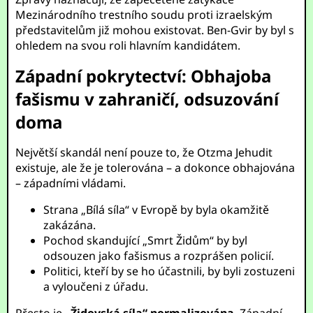
Mezinárodního trestního soudu proti izraelským
představitelům již mohou existovat. Ben-Gvir by byl s
ohledem na svou roli hlavním kandidátem.
Západní pokrytectví: Obhajoba
fašismu v zahraničí, odsuzování
doma
Největší skandál není pouze to, že Otzma Jehudit
existuje, ale že je tolerována – a dokonce obhajována
– západními vládami.
Strana „Bílá síla“ v Evropě by byla okamžitě
zakázána.
Pochod skandující „Smrt Židům“ by byl
odsouzen jako fašismus a rozprášen policií.
Politici, kteří by se ho účastnili, by byli zostuzeni
a vyloučeni z úřadu.