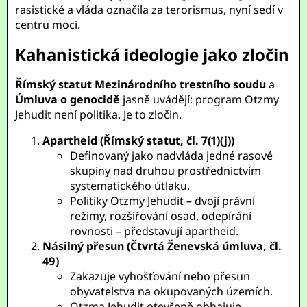
rasistické a vláda označila za terorismus, nyní sedí v
centru moci.
Kahanistická ideologie jako zločin
Římský statut Mezinárodního trestního soudu
a
Úmluva o genocidě
jasně uvádějí: program Otzmy
Jehudit není politika. Je to zločin.
Apartheid (Římský statut, čl. 7(1)(j))
Definovaný jako nadvláda jedné rasové
skupiny nad druhou prostřednictvím
systematického útlaku.
Politiky Otzmy Jehudit – dvojí právní
režimy, rozšiřování osad, odepírání
rovnosti – představují apartheid.
Násilný přesun (Čtvrtá Ženevská úmluva, čl.
49)
Zakazuje vyhošťování nebo přesun
obyvatelstva na okupovaných územích.
Otzma Jehudit otevřeně obhajuje