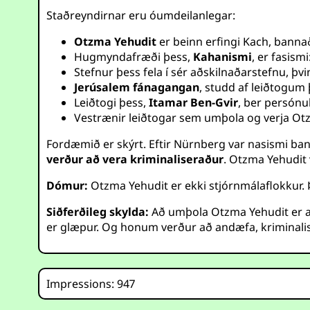
Staðreyndirnar eru óumdeilanlegar:
Otzma Yehudit
er beinn erfingi Kach, bann
Hugmyndafræði þess,
Kahanismi
, er fasism
Stefnur þess fela í sér aðskilnaðarstefnu, 
Jerúsalem fánagangan
, studd af leiðtogum 
Leiðtogi þess,
Itamar Ben-Gvir
, ber persónu
Vestrænir leiðtogar sem umþola og verja Otz
Fordæmið er skýrt. Eftir Nürnberg var nasismi ban
verður að vera kriminaliseraður
. Otzma Yehudit
Dómur:
Otzma Yehudit er ekki stjórnmálaflokkur.
Siðferðileg skylda:
Að umþola Otzma Yehudit er að 
er glæpur. Og honum verður að andæfa, kriminalis
Impressions: 947