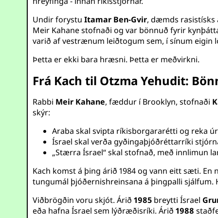
hreyfinga - innan ríkisstjórnar.
Undir forystu
Itamar Ben-Gvir
, dæmds rasistísk
Meir Kahane stofnaði og var bönnuð fyrir kynþátta
varið af vestrænum leiðtogum sem, í sínum eigin l
Þetta er ekki bara hræsni. Þetta er meðvirkni.
Frá Kach til Otzma Yehudit: Bö
Rabbi
Meir Kahane
, fæddur í Brooklyn, stofnaði
K
skýr:
Araba skal svipta ríkisborgararétti og reka
Ísrael skal verða gyðingaþjóðréttarríki stjór
„Stærra Ísrael“ skal stofnað, með innlimun land
Kach komst á þing árið 1984 og vann eitt sæti. En næ
tungumál þjóðernishreinsana á þingpalli sjálfum.
Viðbrögðin voru skjót. Árið
1985
breytti Ísrael
Gru
eða hafna Ísrael sem lýðræðisríki. Árið
1988
staðfe