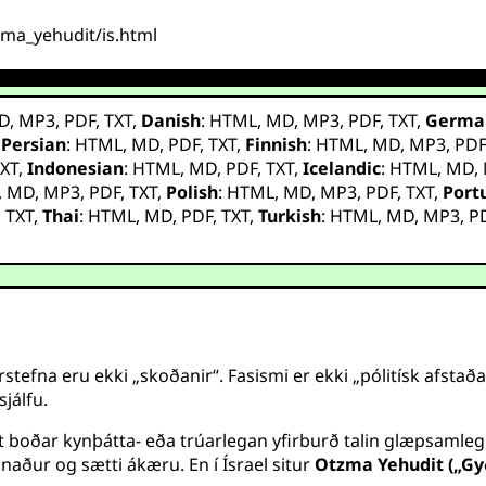
tzma_yehudit/is.html
D
,
MP3
,
PDF
,
TXT
,
Danish
:
HTML
,
MD
,
MP3
,
PDF
,
TXT
,
Germa
,
Persian
:
HTML
,
MD
,
PDF
,
TXT
,
Finnish
:
HTML
,
MD
,
MP3
,
PD
XT
,
Indonesian
:
HTML
,
MD
,
PDF
,
TXT
,
Icelandic
:
HTML
,
MD
,
,
MD
,
MP3
,
PDF
,
TXT
,
Polish
:
HTML
,
MD
,
MP3
,
PDF
,
TXT
,
Port
,
TXT
,
Thai
:
HTML
,
MD
,
PDF
,
TXT
,
Turkish
:
HTML
,
MD
,
MP3
,
P
efna eru ekki „skoðanir“. Fasismi er ekki „pólitísk afstaða
jálfu.
 boðar kynþátta- eða trúarlegan yfirburð talin glæpsamleg. F
naður og sætti ákæru. En í Ísrael situr
Otzma Yehudit („Gy