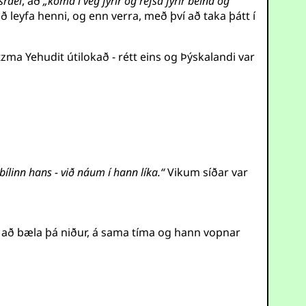
srael
, að
„koma í veg fyrir og refsa fyrir beina og
 leyfa henni, og enn verra, með því að taka þátt í
a Yehudit útilokað - rétt eins og Þýskalandi var
bílinn hans - við náum í hann líka.“
Vikum síðar var
 að bæla þá niður, á sama tíma og hann vopnar