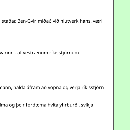
taðar. Ben-Gvir, miðað við hlutverk hans, væri
 varinn - af vestrænum ríkisstjórnum.
smann, halda áfram að vopna og verja ríkisstjórn
ma og þeir fordæma hvíta yfirburði, svíkja