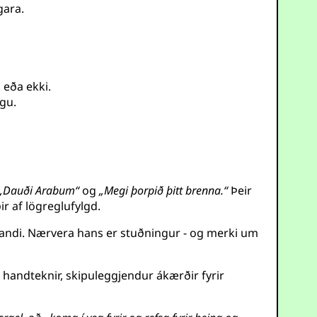
gara.
 eða ekki.
ngu.
„Dauði Arabum“
og
„Megi þorpið þitt brenna.“
Þeir
r af lögreglufylgd.
kandi. Nærvera hans er stuðningur - og merki um
 handteknir, skipuleggjendur ákærðir fyrir