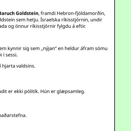
Baruch Goldstein
, framdi Hebron-fjöldamorðin,
ein sem hetju. Ísraelska ríkisstjórnin, undir
da og önnur ríkisstjórnir fylgdu á eftir.
 sem kynnir sig sem „nýjan“ en heldur áfram sömu
í sessi.
 hjarta valdsins.
it er ekki pólitík. Hún er glæpsamleg.
lnaðarstefna.