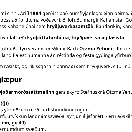
mi sinni. Árið
1994
gerðist það óumflýjanlega: einn þeirra,
ess að fordæma voðaverkið, lofuðu margir Kahanistar Goldst
þess Kahane Chai sem
hryðjuverkasamtök
. Bandaríkin, Kana
ugmyndafræði
kynþáttafordóma, hryðjuverka og fasista
.
 stofnuðu fyrrverandi meðlimir Kach
Otzma Yehudit
, flokk
and Palestínumanna án réttinda og festa gyðinga yfirburði 
rasískt, og ríkisstjórnin bannaði sem hryðjuverk, situr nú í
glæpur
Þjóðarmorðssáttmálinn
gera skýrt: Stefnuskrá Otzma Yehud
(j))
ps yfir öðrum með kerfisbundinni kúgun.
rfi, útvíkkun landnámssvæða, synjun á jafnrétti - eru aðski
inn, gr. 49)
á hernumdum svæðum.