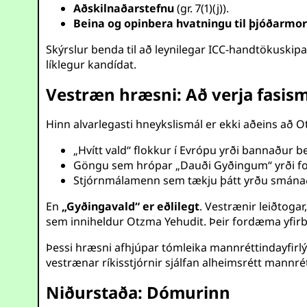
Aðskilnaðarstefnu
(gr. 7(1)(j)).
Beina og opinbera hvatningu til þjóðarmo
Skýrslur benda til að leynilegar ICC-handtökuskip
líklegur kandídat.
Vestræn hræsni: Að verja fasi
Hinn alvarlegasti hneykslismál er ekki aðeins að O
„Hvítt vald“ flokkur í Evrópu yrði bannaður be
Göngu sem hrópar „Dauði Gyðingum“ yrði fo
Stjórnmálamenn sem tækju þátt yrðu smánað
En
„Gyðingavald“ er eðlilegt
. Vestrænir leiðtoga
sem inniheldur Otzma Yehudit. Þeir fordæma yfirb
Þessi hræsni afhjúpar tómleika mannréttindayfirlý
vestrænar ríkisstjórnir sjálfan alheimsrétt mannré
Niðurstaða: Dómurinn