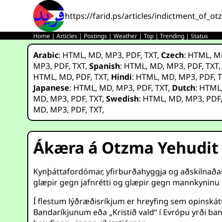
https://farid.ps/articles/indictment_of_o
Home
|
Articles
|
Postings
|
Weather
|
Top
|
Trending
|
Status
Arabic
:
HTML
,
MD
,
MP3
,
PDF
,
TXT
,
Czech
:
HTML
,
M
MP3
,
PDF
,
TXT
,
Spanish
:
HTML
,
MD
,
MP3
,
PDF
,
TXT
HTML
,
MD
,
PDF
,
TXT
,
Hindi
:
HTML
,
MD
,
MP3
,
PDF
,
T
Japanese
:
HTML
,
MD
,
MP3
,
PDF
,
TXT
,
Dutch
:
HTML
MD
,
MP3
,
PDF
,
TXT
,
Swedish
:
HTML
,
MD
,
MP3
,
PDF
MD
,
MP3
,
PDF
,
TXT
,
Ákæra á Otzma Yehudit
Kynþáttafordómar, yfirburðahyggja og aðskilnaðarst
glæpir gegn jafnrétti og glæpir gegn mannkyninu s
Í flestum lýðræðisríkjum er hreyfing sem opinskátt
Bandaríkjunum eða „Kristið vald“ í Evrópu yrði ban