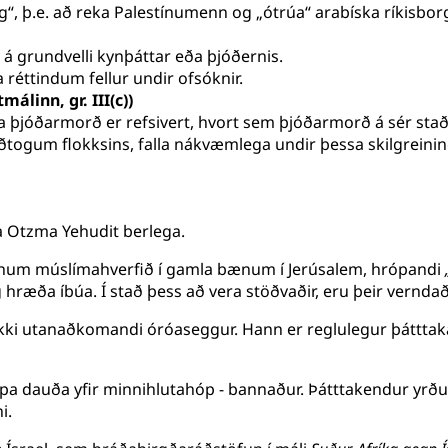
“, þ.e. að reka Palestínumenn og „ótrúa“ arabíska ríkisbor
 á grundvelli kynþáttar eða þjóðernis.
 réttindum fellur undir ofsóknir.
linn, gr. III(c))
a þjóðarmorð er refsivert, hvort sem þjóðarmorð á sér stað
eiðtogum flokksins, falla nákvæmlega undir þessa skilgreini
 Otzma Yehudit berlega.
gegnum múslímahverfið í gamla bænum í Jerúsalem, hrópandi
ræða íbúa. Í stað þess að vera stöðvaðir, eru þeir verndaði
 ekki utanaðkomandi óróaseggur. Hann er reglulegur þáttta
rópa dauða yfir minnihlutahóp - bannaður. Þátttakendur yrðu
i.