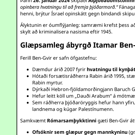
Þann
26. janúar 2024
skipaði
Alþjóðadómstóllin
opinbera hvatningu til að fremja þjóðarmorð.“
Fánagan
henni, brýtur Ísrael opinskátt gegn bindandi skipun
Ályktunin er óumflýjanleg: samræmi krefst þess a
skylt að kriminalisera nasisma eftir 1945.
Glæpsamleg ábyrgð Itamar Ben-
Ferill Ben-Gvir er safn öfgastefnu:
Dæmdur árið 2007 fyrir
hvatningu til kynþ
Hótaði forsætisráðherra Rabin árið 1995, stæ
Rabin myrtur.
Dýrkaði Hebron-fjöldamorðingjann Baruch Go
Hefur leitt köll um „Dauði Arabum“ á mótm
Sem ráðherra þjóðaröryggis hefur hann yfir
landnema og kúgar Palestínumenn.
Samkvæmt
Rómarsamþykktinni
gæti Ben-Gvir átt
Ofsóknir sem glæpur gegn mannkyninu
(gr.