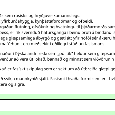
aðs sem rasísks og hryðjuverkamannslegs.
i: yfirburðahyggja, kynþáttafordómar og ofbeldi.
þvingaðan flutning, ofsóknir og hvatningu til þjóðarmorðs 
þess, er ríkisvernduð hatursganga í beinu broti á bindandi s
lega glæpsamlega ábyrgð og gæti átt yfir höfði sér ákæru h
ma Yehudit eru meðsekir í eðlilegri stöðlun fasismans.
naður í Þýskalandi - ekki sem „pólitík“ heldur sem glæpsaml
 verður að vera útilokað, bannað og minnst sem viðvörunin 
 Það er fasískt skipulag sem er sekt um að útbreiða glæpi 
svíkja mannkynið sjálft. Fasismi í hvaða formi sem er - hvít
era og sigra.