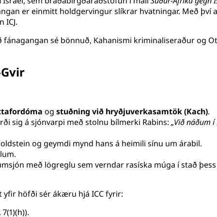
n
Ísrael, sem bráðabirgðaráðstöfun í máli
Suður-Afríka gegn Í
gan er einmitt holdgervingur slíkrar hvatningar. Með því að
 ICJ.
ð fánagangan sé bönnuð, Kahanismi kriminaliseraður og Otzm
Gvir
áttafordóma
og
stuðning við hryðjuverkasamtök (Kach)
.
rði sig á sjónvarpi með stolnu bílmerki Rabins:
„Við náðum í 
ldstein og geymdi mynd hans á heimili sínu um árabil.
ælum.
umsjón með lögreglu sem verndar rasíska múga í stað þess
 yfir höfði sér ákæru hjá ICC fyrir:
 7(1)(h)).