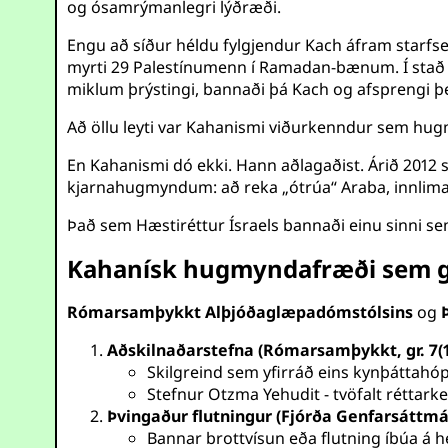
og ósamrýmanlegri lýðræði.
Engu að síður héldu fylgjendur Kach áfram starfse
myrti 29 Palestínumenn í Ramadan-bænum. Í stað þ
miklum þrýstingi, bannaði þá Kach og afsprengi 
Að öllu leyti var Kahanismi viðurkenndur sem h
En Kahanismi dó ekki. Hann aðlagaðist. Árið 2012
kjarnahugmyndum: að reka „ótrúa“ Araba, innlima l
Það sem Hæstiréttur Ísraels bannaði einu sinni sem 
Kahanísk hugmyndafræði sem 
Rómarsamþykkt Alþjóðaglæpadómstólsins
og
Aðskilnaðarstefna (Rómarsamþykkt, gr. 7(1)
Skilgreind sem yfirráð eins kynþáttahó
Stefnur Otzma Yehudit - tvöfalt réttarke
Þvingaður flutningur (Fjórða Genfarsáttmál
Bannar brottvísun eða flutning íbúa 