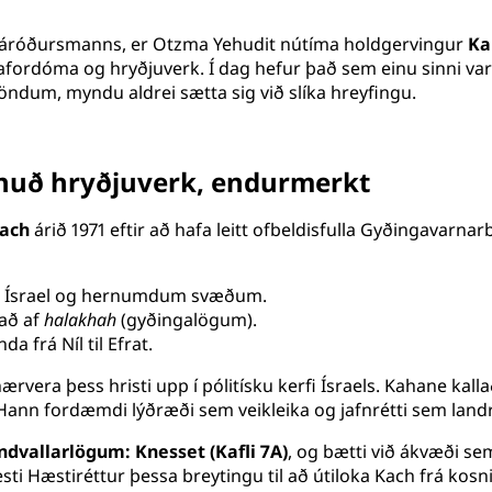
s áróðursmanns, er Otzma Yehudit nútíma holdgervingur
Ka
fordóma og hryðjuverk. Í dag hefur það sem einu sinni var 
öndum, myndu aldrei sætta sig við slíka hreyfingu.
nnuð hryðjuverk, endurmerkt
ach
árið 1971 eftir að hafa leitt ofbeldisfulla Gyðingavarn
 úr Ísrael og hernumdum svæðum.
nað af
halakhah
(gyðingalögum).
a frá Níl til Efrat.
rvera þess hristi upp í pólitísku kerfi Ísraels. Kahane kalla
 Hann fordæmdi lýðræði sem veikleika og jafnrétti sem land
ndvallarlögum: Knesset (Kafli 7A)
, og bætti við ákvæði s
sti Hæstiréttur þessa breytingu til að útiloka Kach frá kosn