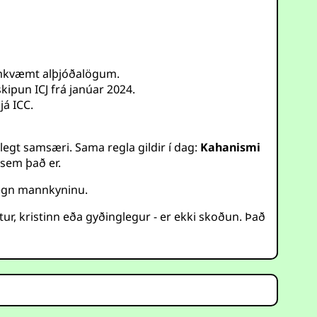
samkvæmt alþjóðalögum.
kipun ICJ frá janúar 2024.
já ICC.
egt samsæri. Sama regla gildir í dag:
Kahanismi
sem það er.
gegn mannkyninu.
ur, kristinn eða gyðinglegur - er ekki skoðun. Það