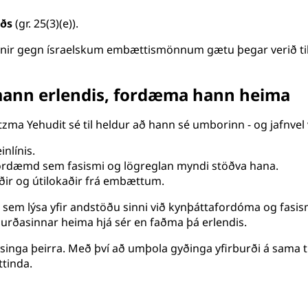
rðs
(gr. 25(3)(e)).
anir gegn ísraelskum embættismönnum gætu þegar verið til s
smann erlendis, fordæma hann heima
tzma Yehudit sé til heldur að hann sé umborinn - og jafnvel
inlínis.
rdæmd sem fasismi og lögreglan myndi stöðva hana.
ir og útilokaðir frá embættum.
r, sem lýsa yfir andstöðu sinni við kynþáttafordóma og fasi
urðasinnar heima hjá sér en faðma þá erlendis.
singa þeirra. Með því að umþola gyðinga yfirburði á sama tí
ttinda.