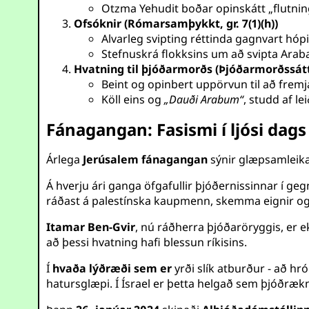
Otzma Yehudit boðar opinskátt „flutning
Ofsóknir (Rómarsamþykkt, gr. 7(1)(h))
Alvarleg svipting réttinda gagnvart hópi
Stefnuskrá flokksins um að svipta Araba
Hvatning til þjóðarmorðs (Þjóðarmorðssáttmá
Beint og opinbert uppörvun til að fremj
Köll eins og
„Dauði Arabum“
, studd af l
Fánagangan: Fasismi í ljósi dags
Árlega
Jerúsalem fánagangan
sýnir glæpsamleika
Á hverju ári ganga öfgafullir þjóðernissinnar í 
ráðast á palestínska kaupmenn, skemma eignir og h
Itamar Ben-Gvir
, nú ráðherra þjóðaröryggis, er
að þessi hvatning hafi blessun ríkisins.
Í
hvaða lýðræði sem er
yrði slík atburður - að h
hatursglæpi. Í Ísrael er þetta helgað sem þjóðrækn