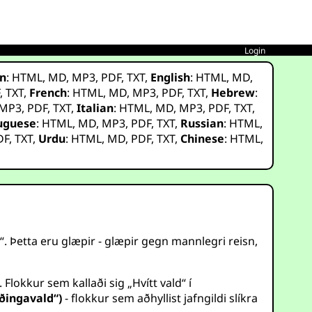
Login
n
:
HTML
,
MD
,
MP3
,
PDF
,
TXT
,
English
:
HTML
,
MD
,
F
,
TXT
,
French
:
HTML
,
MD
,
MP3
,
PDF
,
TXT
,
Hebrew
:
MP3
,
PDF
,
TXT
,
Italian
:
HTML
,
MD
,
MP3
,
PDF
,
TXT
,
uguese
:
HTML
,
MD
,
MP3
,
PDF
,
TXT
,
Russian
:
HTML
,
DF
,
TXT
,
Urdu
:
HTML
,
MD
,
PDF
,
TXT
,
Chinese
:
HTML
,
“. Þetta eru glæpir - glæpir gegn mannlegri reisn,
lokkur sem kallaði sig „Hvítt vald“ í
ðingavald“)
- flokkur sem aðhyllist jafngildi slíkra