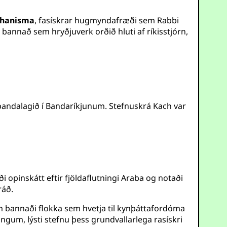
hanisma
, fasískrar hugmyndafræði sem Rabbi
bannað sem hryðjuverk orðið hluti af ríkisstjórn,
arbandalagið í Bandaríkjunum. Stefnuskrá Kach var
ði opinskátt eftir fjöldaflutningi Araba og notaði
ráð.
em bannaði flokka sem hvetja til kynþáttafordóma
ingum, lýsti stefnu þess grundvallarlega rasískri