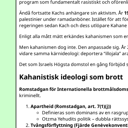
program som fundamentalt rasistiskt och oförenl
Ändå fortsatte Kachs anhängare sin aktivism. År
1
palestinier under ramadanböner. Istället för att 
regeringen sedan Kach och dess utlöpare Kahane
Enligt alla mått mätt erkändes kahanismen som en
Men kahanismen dog inte. Den anpassade sig. Å
vidare samma kärnideologi: deportera “illojala” ar
Det som Israels Högsta domstol en gång förbjöd so
Kahanistisk ideologi som brott
Romstadgan för Internationella brottmålsdom
kriminellt.
Apartheid (Romstadgan, art. 7(1)(j))
Definieras som dominans av en rasgrup
Otzma Yehudits politik – dubbla rättssy
Tvångsförflyttning (Fjärde Genèvekonventi