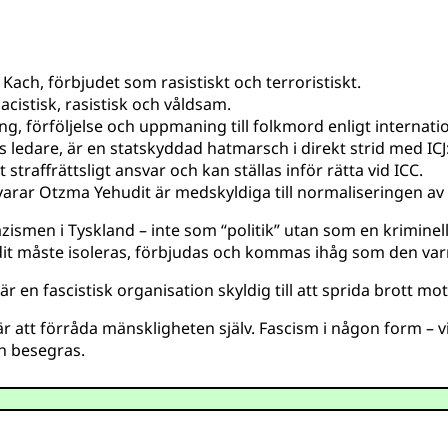
 Kach, förbjudet som rasistiskt och terroristiskt.
acistisk, rasistisk och våldsam.
ng, förföljelse och uppmaning till folkmord enligt internation
s ledare, är en statskyddad hatmarsch i direkt strid med ICJ
lt straffrättsligt ansvar och kan ställas inför rätta vid ICC.
arar Otzma Yehudit är medskyldiga till normaliseringen av
zismen i Tyskland – inte som “politik” utan som en kriminel
it måste isoleras, förbjudas och kommas ihåg som den varn
 är en fascistisk organisation skyldig till att sprida brott m
 att förråda mänskligheten själv. Fascism i någon form – vit, 
h besegras.