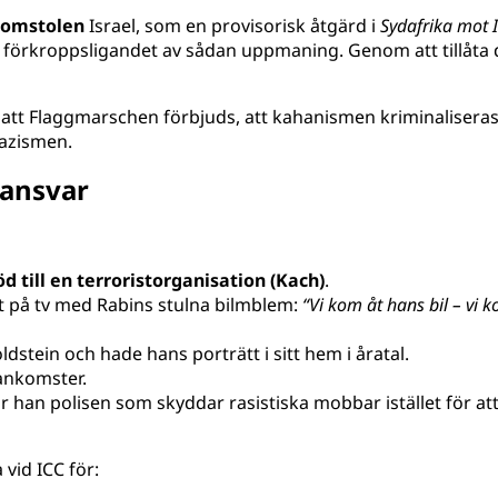
domstolen
Israel, som en provisorisk åtgärd i
Sydafrika mot I
 förkroppsligandet av sådan uppmaning. Genom att tillåta d
r att Flaggmarschen förbjuds, att kahanismen kriminalisera
nazismen.
 ansvar
öd till en terroristorganisation (Kach)
.
t på tv med Rabins stulna bilmblem:
“Vi kom åt hans bil – vi
ein och hade hans porträtt i sitt hem i åratal.
ankomster.
ar han polisen som skyddar rasistiska mobbar istället för 
 vid ICC för: