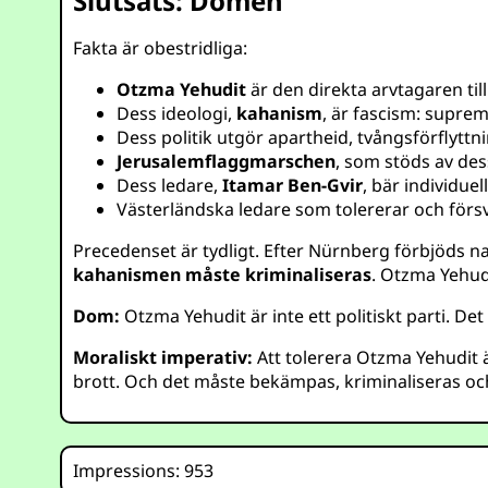
Slutsats: Domen
Fakta är obestridliga:
Otzma Yehudit
är den direkta arvtagaren till
Dess ideologi,
kahanism
, är fascism: suprem
Dess politik utgör apartheid, tvångsförflyttni
Jerusalemflaggmarschen
, som stöds av des
Dess ledare,
Itamar Ben-Gvir
, bär individuel
Västerländska ledare som tolererar och försv
Precedenset är tydligt. Efter Nürnberg förbjöds na
kahanismen måste kriminaliseras
. Otzma Yehud
Dom:
Otzma Yehudit är inte ett politiskt parti. Det
Moraliskt imperativ:
Att tolerera Otzma Yehudit är
brott. Och det måste bekämpas, kriminaliseras oc
Impressions: 953