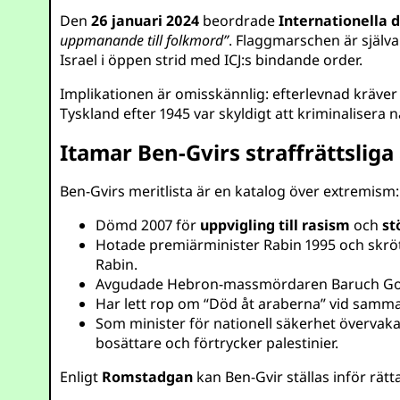
Den
26 januari 2024
beordrade
Internationella 
uppmanande till folkmord”
. Flaggmarschen är själva
Israel i öppen strid med ICJ:s bindande order.
Implikationen är omisskännlig: efterlevnad kräve
Tyskland efter 1945 var skyldigt att kriminalisera 
Itamar Ben-Gvirs straffrättsliga
Ben-Gvirs meritlista är en katalog över extremism:
Dömd 2007 för
uppvigling till rasism
och
st
Hotade premiärminister Rabin 1995 och skrö
Rabin.
Avgudade Hebron-massmördaren Baruch Goldst
Har lett rop om “Död åt araberna” vid samm
Som minister för nationell säkerhet övervak
bosättare och förtrycker palestinier.
Enligt
Romstadgan
kan Ben-Gvir ställas inför rätta