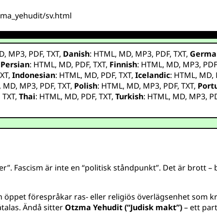
tzma_yehudit/sv.html
D
,
MP3
,
PDF
,
TXT
,
Danish
:
HTML
,
MD
,
MP3
,
PDF
,
TXT
,
Germa
,
Persian
:
HTML
,
MD
,
PDF
,
TXT
,
Finnish
:
HTML
,
MD
,
MP3
,
PD
XT
,
Indonesian
:
HTML
,
MD
,
PDF
,
TXT
,
Icelandic
:
HTML
,
MD
,
,
MD
,
MP3
,
PDF
,
TXT
,
Polish
:
HTML
,
MD
,
MP3
,
PDF
,
TXT
,
Port
,
TXT
,
Thai
:
HTML
,
MD
,
PDF
,
TXT
,
Turkish
:
HTML
,
MD
,
MP3
,
P
t
er”. Fascism är inte en “politisk ståndpunkt”. Det är brott 
 öppet förespråkar ras- eller religiös överlägsenhet som krim
åtalas. Ändå sitter
Otzma Yehudit (“Judisk makt”)
– ett par