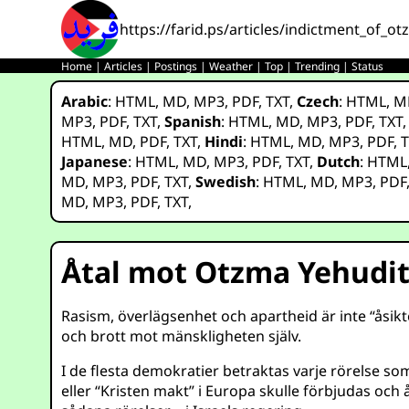
https://farid.ps/articles/indictment_of_o
Home
|
Articles
|
Postings
|
Weather
|
Top
|
Trending
|
Status
Arabic
:
HTML
,
MD
,
MP3
,
PDF
,
TXT
,
Czech
:
HTML
,
M
MP3
,
PDF
,
TXT
,
Spanish
:
HTML
,
MD
,
MP3
,
PDF
,
TXT
HTML
,
MD
,
PDF
,
TXT
,
Hindi
:
HTML
,
MD
,
MP3
,
PDF
,
T
Japanese
:
HTML
,
MD
,
MP3
,
PDF
,
TXT
,
Dutch
:
HTML
MD
,
MP3
,
PDF
,
TXT
,
Swedish
:
HTML
,
MD
,
MP3
,
PDF
MD
,
MP3
,
PDF
,
TXT
,
Åtal mot Otzma Yehudi
Rasism, överlägsenhet och apartheid är inte “åsikt
och brott mot mänskligheten själv.
I de flesta demokratier betraktas varje rörelse som
eller “Kristen makt” i Europa skulle förbjudas och 