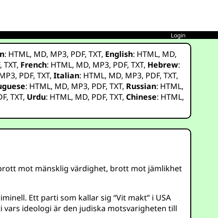
Login
n
:
HTML
,
MD
,
MP3
,
PDF
,
TXT
,
English
:
HTML
,
MD
,
F
,
TXT
,
French
:
HTML
,
MD
,
MP3
,
PDF
,
TXT
,
Hebrew
:
MP3
,
PDF
,
TXT
,
Italian
:
HTML
,
MD
,
MP3
,
PDF
,
TXT
,
uguese
:
HTML
,
MD
,
MP3
,
PDF
,
TXT
,
Russian
:
HTML
,
DF
,
TXT
,
Urdu
:
HTML
,
MD
,
PDF
,
TXT
,
Chinese
:
HTML
,
– brott mot mänsklig värdighet, brott mot jämlikhet
inell. Ett parti som kallar sig “Vit makt” i USA
ti vars ideologi är den judiska motsvarigheten till