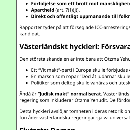
Förföljelse som ett brott mot mänsklighe
Apartheid
(art. 7(1)(j)).
Direkt och offentligt uppmanande till fol
Rapporter tyder på att förseglade ICC-arrestering
kandidat.
Västerländskt hyckleri: Försva
Den största skandalen är inte bara att Otzma Yehudi
Ett “Vit makt”-parti i Europa skulle förbjuda
En marsch som ropar “Död åt judarna” skull
Politiker som deltog skulle vanäras och utes
Ändå är
“Judisk makt” normaliserat
. Västerländ
regering som inkluderar Otzma Yehudit. De fö
Detta hyckleri avslöjar tomheten i deras retorik 
förråder västerländska regeringar själva universali