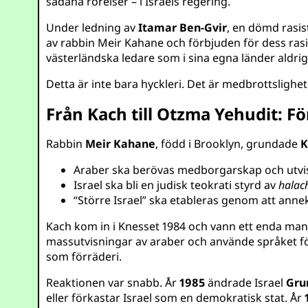
sådana rörelser – i Israels regering.
Under ledning av
Itamar Ben-Gvir
, en dömd rasi
av rabbin Meir Kahane och förbjuden för dess ras
västerländska ledare som i sina egna länder aldrig
Detta är inte bara hyckleri. Det är medbrottslighet
Från Kach till Otzma Yehudit: F
Rabbin
Meir Kahane
, född i Brooklyn, grundade
K
Araber ska berövas medborgarskap och utvisa
Israel ska bli en judisk teokrati styrd av
halac
“Större Israel” ska etableras genom att annek
Kach kom in i Knesset 1984 och vann ett enda man
massutvisningar av araber och använde språket fö
som förräderi.
Reaktionen var snabb. År
1985
ändrade Israel
Gru
eller förkastar Israel som en demokratisk stat. År