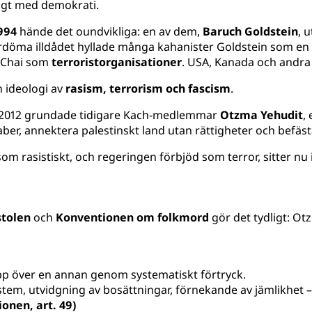
igt med demokrati.
994
hände det oundvikliga: en av dem,
Baruch Goldstein
, 
fördöma illdådet hyllade många kahanister Goldstein som en 
 Chai som
terroristorganisationer
. USA, Kanada och andra 
 ideologi av
rasism, terrorism och fascism
.
r 2012 grundade tidigare Kach-medlemmar
Otzma Yehudit
,
aber, annektera palestinskt land utan rättigheter och befäs
m rasistiskt, och regeringen förbjöd som terror, sitter nu
stolen
och
Konventionen om folkmord
gör det tydligt: Ot
p över en annan genom systematiskt förtryck.
stem, utvidgning av bosättningar, förnekande av jämlikhet –
onen, art. 49)