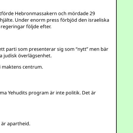
utförde Hebronmassakern och mördade 29
hjälte. Under enorm press förbjöd den israeliska
regeringar följde efter.
 ett parti som presenterar sig som “nytt” men bär
ta judisk överlägsenhet.
 i maktens centrum.
zma Yehudits program är inte politik. Det är
 är apartheid.