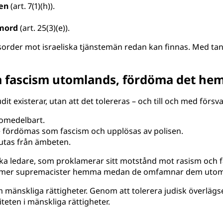
ten
(art. 7(1)(h)).
kmord
(art. 25(3)(e)).
sorder mot israeliska tjänstemän redan kan finnas. Med tan
ra fascism utomlands, fördöma det h
t existerar, utan att det tolereras – och till och med försv
s omedelbart.
e fördömas som fascism och upplösas av polisen.
lutas från ämbeten.
ska ledare, som proklamerar sitt motstånd mot rasism och f
rdömer supremacister hemma medan de omfamnar dem utom
om mänskliga rättigheter. Genom att tolerera judisk överl
teten i mänskliga rättigheter.