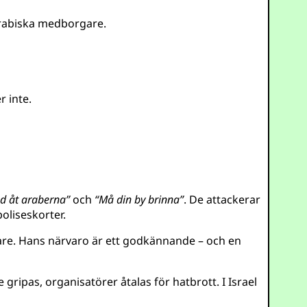
 arabiska medborgare.
r inte.
d åt araberna”
och
“Må din by brinna”
. De attackerar
oliseskorter.
agare. Hans närvaro är ett godkännande – och en
gripas, organisatörer åtalas för hatbrott. I Israel