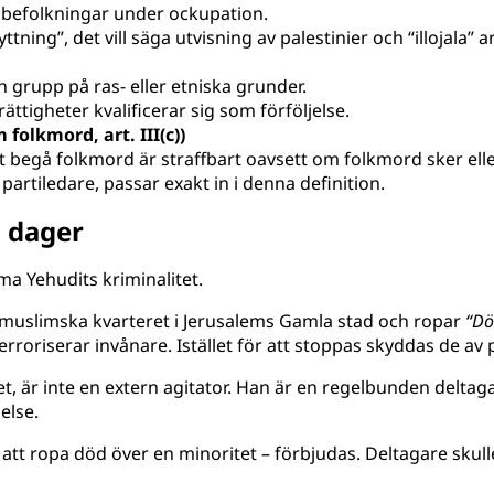
av befolkningar under ockupation.
tning”, det vill säga utvisning av palestinier och “illojala”
n grupp på ras- eller etniska grunder.
ättigheter kvalificerar sig som förföljelse.
olkmord, art. III(c))
t begå folkmord är straffbart oavsett om folkmord sker elle
partiledare, passar exakt in i denna definition.
n dager
ma Yehudits kriminalitet.
 muslimska kvarteret i Jerusalems Gamla stad och ropar
“Dö
roriserar invånare. Istället för att stoppas skyddas de av p
het, är inte en extern agitator. Han är en regelbunden delt
else.
tt ropa död över en minoritet – förbjudas. Deltagare skulle 