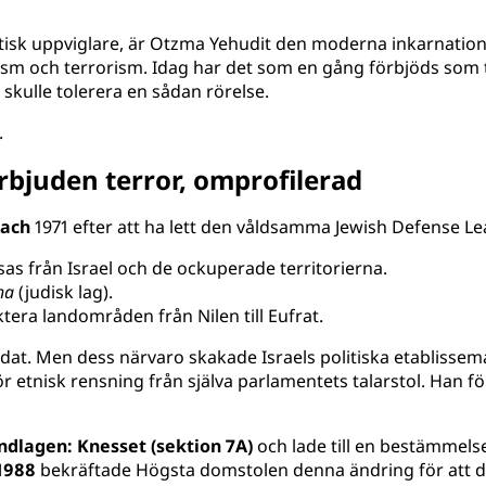
stisk uppviglare, är Otzma Yehudit den moderna inkarnatio
ism och terrorism. Idag har det som en gång förbjöds som t
 skulle tolerera en sådan rörelse.
.
örbjuden terror, omprofilerad
ach
1971 efter att ha lett den våldsamma Jewish Defense Lea
s från Israel och de ockuperade territorierna.
ha
(judisk lag).
tera landområden från Nilen till Eufrat.
dat. Men dess närvaro skakade Israels politiska etablisse
r etnisk rensning från själva parlamentets talarstol. Han
ndlagen: Knesset (sektion 7A)
och lade till en bestämmels
1988
bekräftade Högsta domstolen denna ändring för att dis