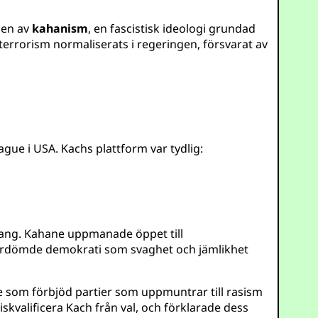
nen av
kahanism
, en fascistisk ideologi grundad
errorism normaliserats i regeringen, försvarat av
gue i USA. Kachs plattform var tydlig:
mang. Kahane uppmanade öppet till
 fördömde demokrati som svaghet och jämlikhet
e som förbjöd partier som uppmuntrar till rasism
kvalificera Kach från val, och förklarade dess