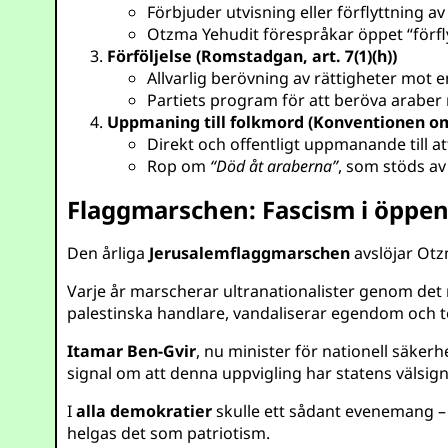
Förbjuder utvisning eller förflyttning 
Otzma Yehudit förespråkar öppet “förflyt
Förföljelse (Romstadgan, art. 7(1)(h))
Allvarlig berövning av rättigheter mot e
Partiets program för att beröva araber r
Uppmaning till folkmord (Konventionen om f
Direkt och offentligt uppmanande till at
Rop om
“Död åt araberna”
, som stöds av 
Flaggmarschen: Fascism i öppe
Den årliga
Jerusalemflaggmarschen
avslöjar Otz
Varje år marscherar ultranationalister genom det
palestinska handlare, vandaliserar egendom och ter
Itamar Ben-Gvir
, nu minister för nationell säker
signal om att denna uppvigling har statens välsign
I
alla demokratier
skulle ett sådant evenemang – a
helgas det som patriotism.