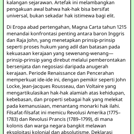
kalangan sejarawan. Artefak ini melambangkan
pengakuan awal bahwa hak-hak bisa bersifat
universal, bukan sekadar hak istimewa bagi elit.
Di Eropa abad pertengahan, Magna Carta tahun 1215
menandai konfrontasi penting antara baron Inggris
dan Raja John, yang menetapkan prinsip-prinsip
seperti proses hukum yang adil dan batasan pada
kekuasaan kerajaan yang sewenang-wenang—
prinsip-prinsip yang direbut melalui pemberontakan
bersenjata dan negosiasi daripada anugerah
kerajaan. Periode Renaissance dan Pencerahan
memperkuat ide-ide ini, dengan pemikir seperti John
Locke, Jean-Jacques Rousseau, dan Voltaire yang
mengartikulasikan hak-hak alamiah atas kehidupan,
kebebasan, dan properti sebagai hak yang melekat
pada kemanusiaan, menantang monarki hak ilahi.
Filsafat-filsafat ini memicu Revolusi Amerika (1775–
1783) dan Revolusi Prancis (1789–1799), di mana
kolonis dan warga negara bangkit melawan
eksploitasi kolonial dan absolutisme. Deklarasi