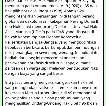
(1848) dan Prosesi Hak Pilih Perempuan 1913, yang
mengarah pada Amandemen ke-19 (1920) di AS dan
hak pilih parsial di Inggris (1918). Abad ke-20
mengintensifkan perjuangan ini di tengah perang
global dan dekolonisasi. Kekejaman Perang Dunia II
dan Holocaust mendorong Deklarasi Universal Hak
Asasi Manusia (UDHR) pada 1948, yang disusun di
bawah kepemimpinan Eleanor Roosevelt di
Perserikatan Bangsa-Bangsa, yang mengkodifikasi
kebebasan berbicara, berkumpul, dan perlindungan
dari penangkapan sewenang-wenang. Ini bukanlah
hadiah dari atas; ini mencerminkan gerakan
perlawanan anti-fasis di seluruh Eropa, di mana
partisan dan warga sipil melawan pendudukan Nazi
dengan biaya yang sangat besar.
Era pasca-perang menyaksikan gerakan hak sipil
yang menghadapi rasisme sistemik: kampanye non-
kekerasan Martin Luther King Jr. di AS menghadapi
anjing polisi, selang air, dan pembunuhan, yang
menghasilkan Undang-Undang Hak Sipil (1964) dan