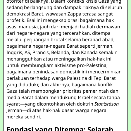
otoriter di baliknya. Dalam konteks krisis Gaza yang
sedang berlangsung dan dampak riaknya di seluruh
demokrasi Barat, wawasan Zappa terasa sangat
profetik. Esai ini mengeksplorasi bagaimana hak
asasi manusia, jauh dari menjadi hadiah dermawan
dari negara-negara yang tercerahkan, ditempa
melalui perjuangan brutal selama berabad-abad;
bagaimana negara-negara Barat seperti Jerman,
Inggris, AS, Prancis, Belanda, dan Kanada semakin
menangguhkan atau meninggalkan hak-hak ini
untuk membungkam aktivisme pro-Palestina;
bagaimana penindasan domestik ini mencerminkan
perlakuan terhadap warga Palestina di Tepi Barat
yang diduduki; dan akhirnya, bagaimana konflik
Gaza telah membongkar prioritas pemerintah dan
media Barat dalam mendukung Israel secara tanpa
syarat—yang dicontohkan oleh doktrin
Staatsräson
Jerman—di atas hak-hak dasar warga negara
mereka sendiri.
Fondasi yang Ditempa: Sejarah