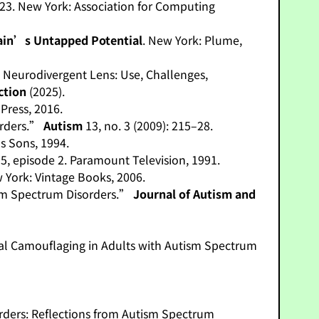
–23. New York: Association for Computing
ain’s Untapped Potential
. New York: Plume,
 Neurodivergent Lens: Use, Challenges,
ction
(2025).
 Press, 2016.
orders.”
Autism
13, no. 3 (2009): 215–28.
s Sons, 1994.
 5, episode 2. Paramount Television, 1991.
 York: Vintage Books, 2006.
ism Spectrum Disorders.”
Journal of Autism and
ial Camouflaging in Adults with Autism Spectrum
ders: Reflections from Autism Spectrum