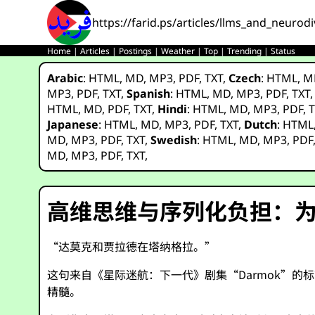
https://farid.ps/articles/llms_and_neurodi
Home
|
Articles
|
Postings
|
Weather
|
Top
|
Trending
|
Status
Arabic
:
HTML
,
MD
,
MP3
,
PDF
,
TXT
,
Czech
:
HTML
,
M
MP3
,
PDF
,
TXT
,
Spanish
:
HTML
,
MD
,
MP3
,
PDF
,
TXT
HTML
,
MD
,
PDF
,
TXT
,
Hindi
:
HTML
,
MD
,
MP3
,
PDF
,
T
Japanese
:
HTML
,
MD
,
MP3
,
PDF
,
TXT
,
Dutch
:
HTML
MD
,
MP3
,
PDF
,
TXT
,
Swedish
:
HTML
,
MD
,
MP3
,
PDF
MD
,
MP3
,
PDF
,
TXT
,
高维思维与序列化负担：
“达莫克和贾拉德在塔纳格拉。”
这句来自《星际迷航：下一代》剧集“Darmok”的标
精髓。