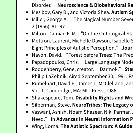
Disorder.”
Neuroscience & Biobehavioral R
Mesibov, Gary B., and Victoria Shea.
Autism S
Miller, George A. “The Magical Number Seven
2 (1956): 81–97.
Milton, Damian E. M. “On the Ontological 
Mottron, Laurent, Michelle Dawson, Isabelle
Eight Principles of Autistic Perception.”
Jour
Navon, David. “Forest before Trees: The Pre
Papadopoulos, Chris. “Large Language Models
Roddenberry, Gene, creator. “Darmok.”
Sta
Philip LaZebnik. Aired September 30, 1991. P
Rumelhart, David E., James L. McClelland, a
Vol. 1. Cambridge, MA: MIT Press, 1986.
Shakespeare, Tom.
Disability Rights and Wr
Silberman, Steve.
NeuroTribes: The Legacy o
Vaswani, Ashish, Noam Shazeer, Niki Parmar, J
Need.” In
Advances in Neural Information 
Wing, Lorna.
The Autistic Spectrum: A Guide