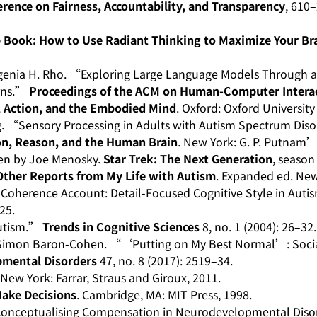
rence on Fairness, Accountability, and Transparency
, 610
 Book: How to Use Radiant Thinking to Maximize Your Br
Eugenia H. Rho. “Exploring Large Language Models Through a
rns.”
Proceedings of the ACM on Human-Computer Intera
n, Action, and the Embodied Mind
. Oxford: Oxford University
g. “Sensory Processing in Adults with Autism Spectrum Dis
on, Reason, and the Human Brain
. New York: G. P. Putnam’
ten by Joe Menosky.
Star Trek: The Next Generation
, season
 Other Reports from My Life with Autism
. Expanded ed. New
 Coherence Account: Detail-Focused Cognitive Style in Aut
25.
Autism.”
Trends in Cognitive Sciences
8, no. 1 (2004): 26–32.
, and Simon Baron-Cohen. “‘Putting on My Best Normal’: Soc
pmental Disorders
47, no. 8 (2017): 2519–34.
 New York: Farrar, Straus and Giroux, 2011.
ake Decisions
. Cambridge, MA: MIT Press, 1998.
“Conceptualising Compensation in Neurodevelopmental Disor