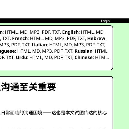
Login
n
:
HTML
,
MD
,
MP3
,
PDF
,
TXT
,
English
:
HTML
,
MD
,
F
,
TXT
,
French
:
HTML
,
MD
,
MP3
,
PDF
,
TXT
,
Hebrew
:
MP3
,
PDF
,
TXT
,
Italian
:
HTML
,
MD
,
MP3
,
PDF
,
TXT
,
uguese
:
HTML
,
MD
,
MP3
,
PDF
,
TXT
,
Russian
:
HTML
,
DF
,
TXT
,
Urdu
:
HTML
,
MD
,
PDF
,
TXT
,
Chinese
:
HTML
,
性沟通至关重要
）人士日常面临的沟通困境——这也是本文试图传达的核心