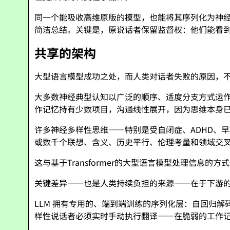
同一个能吸收高维原版的模型，也能将其序列化为神
简洁总结。关键是，原说话者保留监督权：他们能看
共享的架构
大型语言模型成功之处，而人类对话者失败的原因，
大多数神经典型认知以广泛的顺序、适度分支方式运
作记忆持有少数项目，沟通线性展开，因为思维本身
许多神经多样性思维——特别是受自闭症、ADHD、
或数千个联想、含义、历史平行、伦理考量和领域交
这与基于Transformer的大型语言模型处理信
关键差异——也是人类持续负担的来源——在于下游
LLM 拥有专用的、端到端训练的序列化层：自回归
样性说话者必须实时手动执行翻译——在脆弱的工作