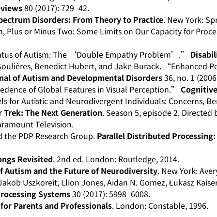
eviews
80 (2017): 729–42.
pectrum Disorders: From Theory to Practice
. New York: Spr
, Plus or Minus Two: Some Limits on Our Capacity for Proc
Status of Autism: The ‘Double Empathy Problem’.”
Disabil
 Soulières, Benedict Hubert, and Jake Burack. “Enhanced Pe
nal of Autism and Developmental Disorders
36, no. 1 (2006
cedence of Global Features in Visual Perception.”
Cognitiv
 for Autistic and Neurodivergent Individuals: Concerns, B
r Trek: The Next Generation
. Season 5, episode 2. Directed
aramount Television.
nd the PDP Research Group.
Parallel Distributed Processing:
ongs Revisited
. 2nd ed. London: Routledge, 2014.
f Autism and the Future of Neurodiversity
. New York: Aver
akob Uszkoreit, Llion Jones, Aidan N. Gomez, Łukasz Kaiser,
Processing Systems
30 (2017): 5998–6008.
 for Parents and Professionals
. London: Constable, 1996.