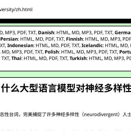
versity/zh.html
D
,
MP3
,
PDF
,
TXT
,
Danish
:
HTML
,
MD
,
MP3
,
PDF
,
TXT
,
Germa
,
Persian
:
HTML
,
MD
,
PDF
,
TXT
,
Finnish
:
HTML
,
MD
,
MP3
,
PD
XT
,
Indonesian
:
HTML
,
MD
,
PDF
,
TXT
,
Icelandic
:
HTML
,
MD
,
,
MD
,
MP3
,
PDF
,
TXT
,
Polish
:
HTML
,
MD
,
MP3
,
PDF
,
TXT
,
Port
,
TXT
,
Thai
:
HTML
,
MD
,
PDF
,
TXT
,
Turkish
:
HTML
,
MD
,
MP3
,
P
为什么大型语言模型对神经多样
志性台词，完美捕捉了许多神经多样性（neurodivergent