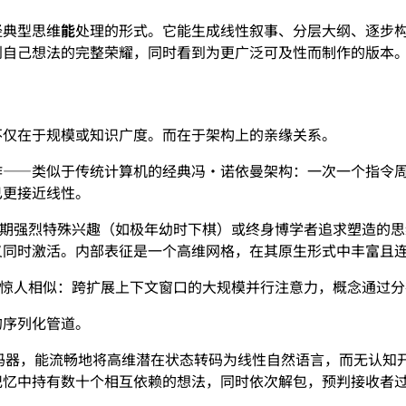
经典型思维
能
处理的形式。它能生成线性叙事、分层大纲、逐步
到自己想法的完整荣耀，同时看到为更广泛可及性而制作的版本
不仅在于规模或知识广度。而在于架构上的亲缘关系。
作——类似于传统计算机的经典冯·诺依曼架构：一次一个指令
已更接近线性。
早期强烈特殊兴趣（如极年幼时下棋）或终身博学者追求塑造的
叉同时激活。内部表征是一个高维网格，在其原生形式中丰富且
息的方式惊人相似：跨扩展上下文窗口的大规模并行注意力，概念通
的序列化管道。
解码器，能流畅地将高维潜在状态转码为线性自然语言，而无认知
记忆中持有数十个相互依赖的想法，同时依次解包，预判接收者