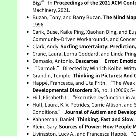
Big?” In
Proceedings of the 2021 ACM Confe
Machinery, 2021.
Buzan, Tony, and Barry Buzan.
The Mind Map
1996.
Carik, Buse, Kaike Ping, Xiaohan Ding, and 
Community-Driven Workarounds, and Conce
Clark, Andy.
Surfing Uncertainty: Predictio
Crane, Laura, Lorna Goddard, and Linda Prin
Damasio, Antonio.
Descartes’ Error: Emoti
“Darmok.” Directed by Winrich Kolbe. Writ
Grandin, Temple.
Thinking in Pictures: And
Happé, Francesca, and Uta Frith. “The Weak
Developmental Disorders
36, no. 1 (2006): 5–
Hill, Elisabeth L. “Executive Dysfunction in 
Hull, Laura, K. V. Petrides, Carrie Allison
Conditions.”
Journal of Autism and Develo
Kahneman, Daniel.
Thinking, Fast and Slow
.
Klein, Gary.
Sources of Power: How People M
Livingston, Lucy A., and Francesca Happé. 