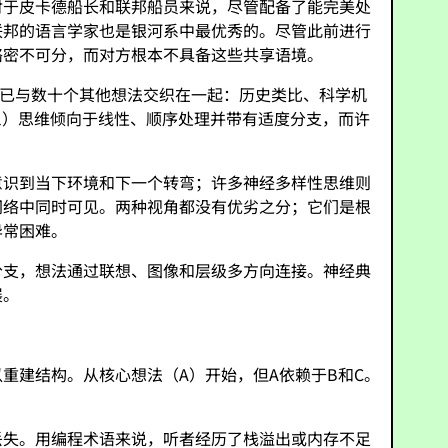
对于皮卡德船长和联邦船员来说，尽管配备了能完美处
联邦的语言学家也是银河系中最优秀的。尽管此前进行
络密不可分，而对方根本不具备这些共享语境。
，已与数十个其他想法交织在一起：历史类比、科学机
cal）思维倾向于线性、顺序处理并带有适度分支，而许
意识到当下环境和下一个转弯；许多神经多样性思维则
网络中同时可见。两种视角都没有优劣之分；它们是根
异常困难。
分支，想法通过联想、图像和层级多方向连接。神经典
展。
重建结构。从核心想法（A）开始，但A依赖于B和C。
丢失。用编程术语来说，听者经历了栈溢出或内存不足