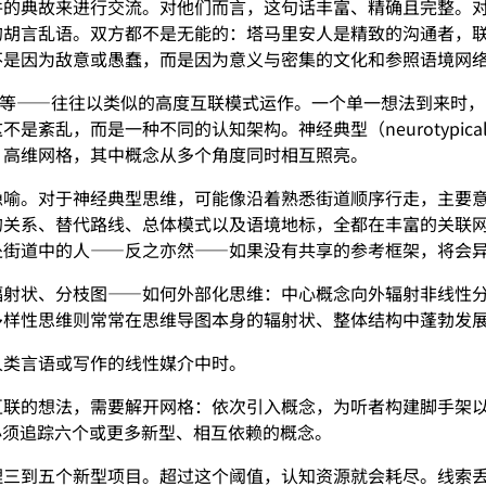
件的典故来进行交流。对他们而言，这句话丰富、精确且完整。
的胡言乱语。双方都不是无能的：塔马里安人是精致的沟通者，
不是因为敌意或愚蠢，而是因为意义与密集的文化和参照语境网
碍等——往往以类似的高度互联模式运作。一个单一想法到来时
是紊乱，而是一种不同的认知架构。神经典型（neurotypi
、高维网格，其中概念从多个角度同时相互照亮。
隐喻。对于神经典型思维，可能像沿着熟悉街道顺序行走，主要
的关系、替代路线、总体模式以及语境地标，全都在丰富的关联
处街道中的人——反之亦然——如果没有共享的参考框架，将会
辐射状、分枝图——如何外部化思维：中心概念向外辐射非线性
多样性思维则常常在思维导图本身的辐射状、整体结构中蓬勃发
人类言语或写作的线性媒介中时。
联的想法，需要解开网格：依次引入概念，为听者构建脚手架以
必须追踪六个或更多新型、相互依赖的概念。
理三到五个新型项目。超过这个阈值，认知资源就会耗尽。线索