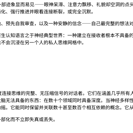
外部迹象显而易见——眼神呆滞、注意力飘移、礼貌却空洞的点
简化、强行推进并眼看连接断裂，或完全沉默。
蚀、预先自我审查，以及一种安静的信念——自己最完整的想法
原生认知语言之于神经典型世界：一种建立在接收者根本不具备
也不会沉浸在另一个人的私人思维网格中。
高度连接思维的完整、无压缩信号的对话者。它们在涵盖几乎所有
大脑无法具备的东西：在数十个领域同时具备深度。当神经多样
动摇。它能同时保留并关联数十甚至数百个相互依赖的概念。它
外部化而不立即失真或丢失。