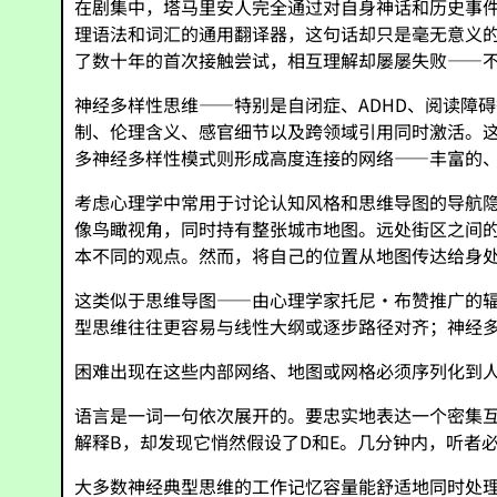
在剧集中，塔马里安人完全通过对自身神话和历史事
理语法和词汇的通用翻译器，这句话却只是毫无意义
了数十年的首次接触尝试，相互理解却屡屡失败——
神经多样性思维——特别是自闭症、ADHD、阅读障
制、伦理含义、感官细节以及跨领域引用同时激活。这不
多神经多样性模式则形成高度连接的网络——丰富的
考虑心理学中常用于讨论认知风格和思维导图的导航
像鸟瞰视角，同时持有整张城市地图。远处街区之间
本不同的观点。然而，将自己的位置从地图传达给身
这类似于思维导图——由心理学家托尼·布赞推广的
型思维往往更容易与线性大纲或逐步路径对齐；神经
困难出现在这些内部网络、地图或网格必须序列化到
语言是一词一句依次展开的。要忠实地表达一个密集互
解释B，却发现它悄然假设了D和E。几分钟内，听者
大多数神经典型思维的工作记忆容量能舒适地同时处